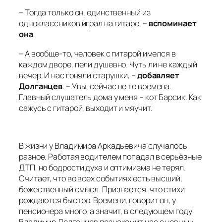
– Тогда только он, единственный из
одноклассников играл на гитаре, –
вспоминает
она
.
– А вообще-то, человек с гитарой имелся в
каждом дворе, пели душевно. Чуть ли не каждый
вечер. И нас гоняли старушки, –
добавляет
Долганцев
. – Увы, сейчас не те времена.
Главный слушатель дома у меня – кот Барсик. Как
сажусь с гитарой, выходит и мяучит.
В жизни у Владимира Аркадьевича случалось
разное. Работая водителем попадал в серьёзные
ДТП, но бодрости духа и оптимизма не терял.
Считает, что во всех событиях есть высший,
божественный смысл. Признается, что стихи
рождаются быстро. Времени, говорит он, у
пенсионера много, а значит, в следующем году