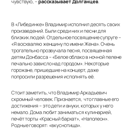
чувствую, –
рассказывает Долганцев
.
В «Либединке» Владимир исполнил десять своих
произведений. Были среди них и песни для
близких людей. Отдельное посвящение супруге –
«Я восхваляю женщину по имени Жена». Очень
трогательно прозвучала песня, посвященная
детям Донбасса – «Белое облако в ночной пелене
печально зависло над городом». Некоторые
горожане, пришедшие на концерт, даже
попросили разрешения исполнять её.
Стоит заметить, что Владимир Аркадьевич
скромный человек. Признается, что главные его
достижения – это дети и внуки, которых у него
немало. Дома любит заниматься кулинарией,
печёт торты «Красный бархат», «Наполеон».
Родные говорят: «вкуснотища».