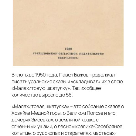
Вплоть до 1950 года, Павел Бажов продолжал
писать уральские сказы и «складывал» их в свою
«Малахитовую шкатулку». Так их общее
количество выросло до 56.
«Малахитовая шкатулка» − это собрание сказов о
Хозяйке Медной горы, о Великом Полозе и его
дочерях Змеёвках, о земляной кошке с
огненными ушами, о лесном козлике Серебряное
копытце, о рудокопах и старателях, мастерах-