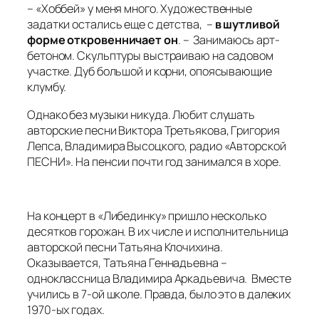
– «Хоббей» у меня много. Художественные
задатки остались еще с детства, –
в шутливой
форме откровенничает он
. – Занимаюсь арт-
бетоном. Скульптуры выстраиваю на садовом
участке. Дуб большой и корни, опоясывающие
клумбу.
Однако без музыки никуда. Любит слушать
авторские песни Виктора Третьякова, Григория
Лепса, Владимира Высоцкого, радио «Авторской
ПЕСНИ». На пенсии почти год занимался в хоре.
На концерт в «Либединку» пришло несколько
десятков горожан. В их числе и исполнительница
авторской песни Татьяна Клочихина.
Оказывается, Татьяна Геннадьевна –
одноклассница Владимира Аркадьевича. Вместе
учились в 7-ой школе. Правда, было это в далеких
1970-ых годах.