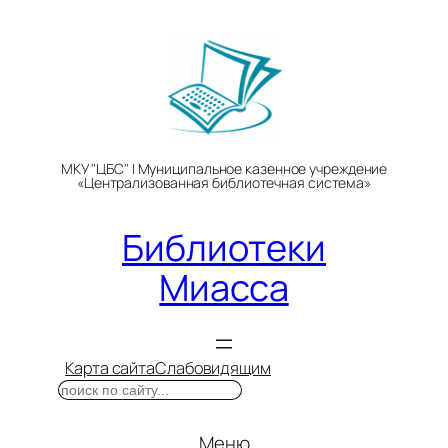
Перейти
к
содержимому
МКУ "ЦБС" | Муниципальное казенное учреждение
«Централизованная библиотечная система»
Библиотеки
Миасса
Карта сайта
Слабовидящим
Поиск
Меню