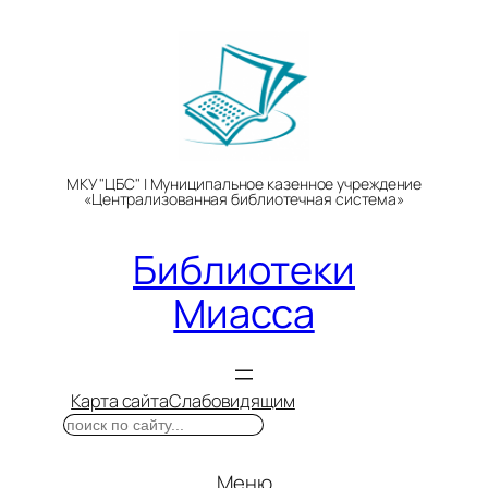
Перейти
к
содержимому
МКУ "ЦБС" | Муниципальное казенное учреждение
«Централизованная библиотечная система»
Библиотеки
Миасса
Карта сайта
Слабовидящим
Поиск
Меню