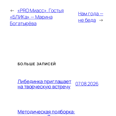
←
«PRO Миасс». Гостья
Нам года —
«БЛИКа» — Марина
не беда
→
Богатырёва
БОЛЬШЕ ЗАПИСЕЙ
Либединка приглашает
07.08.2026
на творческую встречу
Методическая подборка: