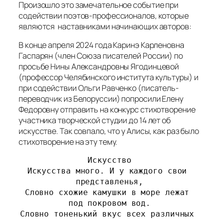
Произошло это замечательное событие при
содействии поэтов-профессионалов, которые
являются наставниками начинающих авторов:
В конце апреля 2024 года Каринэ Карленовна
Гаспарян (член Союза писателей России) по
просьбе Нины Александровны Ягодинцевой
(профессор Челябинского института культуры) и
при содействии Ольги Равченко (писатель-
переводчик из Белоруссии) попросили Елену
Федоровну отправить на конкурс стихотворение
участника творческой студии до 14 лет об
искусстве. Так совпало, что у Алисы, как раз было
стихотворение на эту тему.
Искусство
Искусства много. И у каждого свои 
представленья,
Словно схожие камушки в море лежат 
под покровом вод.
Словно тоненький вкус всех различных 