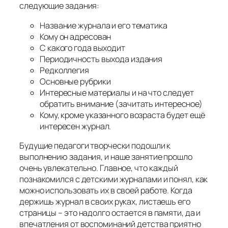
следующие задания:
Название журнала и его тематика
Кому он адресован
С какого года выходит
Периодичность выхода издания
Редколлегия
Основные рубрики
Интересные материалы и на что следует
обратить внимание (зачитать интересное)
Кому, кроме указанного возраста будет ещё
интересен журнал.
Будущие педагоги творчески подошли к
выполнению задания, и наше занятие прошло
очень увлекательно. Главное, что каждый
познакомился с детскими журналами и понял, как
можно использовать их в своей работе. Когда
держишь журнал в своих руках, листаешь его
страницы – это надолго остается в памяти, да и
впечатления от воспоминаний детства приятно