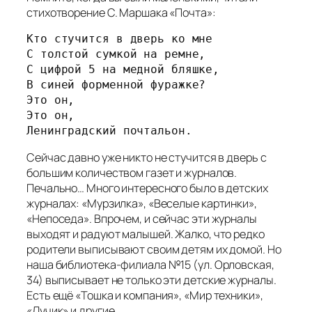
стихотворение С. Маршака «Почта»:
Кто стучится в дверь ко мне
С толстой сумкой на ремне,
С цифрой 5 на медной бляшке,
В синей форменной фуражке?
Это он,
Это он,
Ленинградский почтальон.
Сейчас давно уже никто не стучится в дверь с
большим количеством газет и журналов.
Печально… Много интересного было в детских
журналах: «Мурзилка», «Веселые картинки»,
«Непоседа». Впрочем, и сейчас эти журналы
выходят и радуют малышей. Жалко, что редко
родители выписывают своим детям их домой. Но
наша библиотека-филиала №15 (ул. Орловская,
34) выписывает не только эти детские журналы.
Есть ещё «Тошка и компания», «Мир техники»,
«Лучик» и другие.