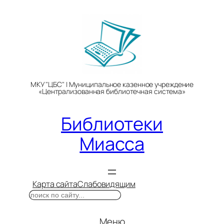
Перейти
к
содержимому
МКУ "ЦБС" | Муниципальное казенное учреждение
«Централизованная библиотечная система»
Библиотеки
Миасса
Карта сайта
Слабовидящим
Поиск
Меню