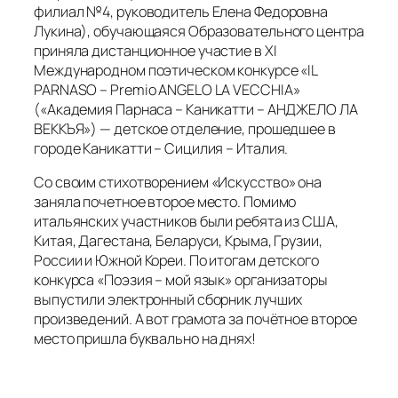
филиал №4, руководитель Елена Федоровна
Лукина), обучающаяся Образовательного центра
приняла дистанционное участие в XI
Международном поэтическом конкурсе «IL
PARNASO – Premio ANGELO LA VECCHIA»
(«Академия Парнаса – Каникатти – АНДЖЕЛО ЛА
ВЕККЪЯ») — детское отделение, прошедшее в
городе Каникатти – Сицилия – Италия.
Со своим стихотворением «Искусство» она
заняла почетное второе место. Помимо
итальянских участников были ребята из США,
Китая, Дагестана, Беларуси, Крыма, Грузии,
России и Южной Кореи. По итогам детского
конкурса «Поэзия – мой язык» организаторы
выпустили электронный сборник лучших
произведений. А вот грамота за почётное второе
место пришла буквально на днях!