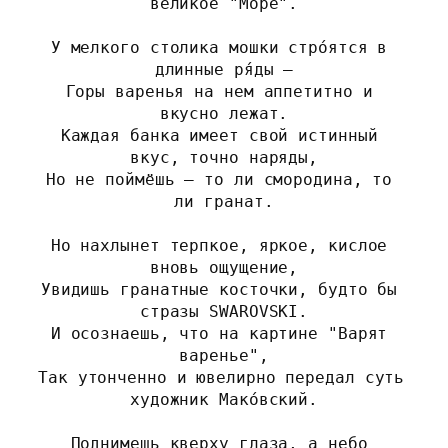
великое "Море".
У мелкого столика мошки стро́ятся в 
длинные ря́ды –
Горы варенья на нем аппетитно и 
вкусно лежат.
Каждая банка имеет свой истинный 
вкус, точно наряды,
Но не поймёшь – то ли смородина, то 
ли гранат.
Но нахлынет терпкое, яркое, кислое 
вновь ощущение,
Увидишь гранатные косточки, будто бы 
стразы SWAROVSKI.
И осознаешь, что на картине "Варят 
варенье",
Так утонченно и ювелирно передал суть 
художник Мако́вский.
Поднимешь кверху глаза, а небо 