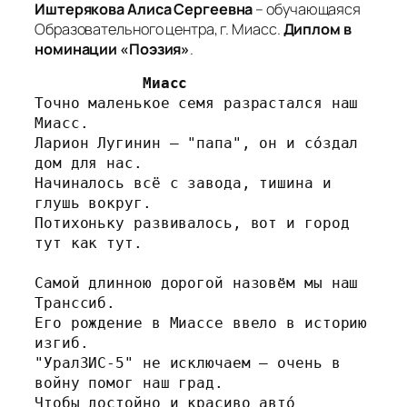
Иштерякова Алиса Сергеевна
– обучающаяся
Образовательного центра, г. Миасс.
Диплом в
номинации «Поэзия»
.
Миасс
Точно маленькое семя разрастался наш 
Миасс.
Ларион Лугинин – "папа", он и сóздал 
дом для нас.
Начиналось всë с завода, тишина и 
глушь вокруг.
Потихоньку развивалось, вот и город 
тут как тут.
Самой длинною дорогой назовём мы наш 
Транссиб.
Его рождение в Миассе ввело в историю 
изгиб.
"УралЗИС-5" не исключаем – очень в 
войну помог наш град.
Чтобы достойно и красиво автó 