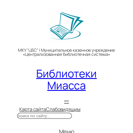
Перейти
к
содержимому
МКУ "ЦБС" | Муниципальное казенное учреждение
«Централизованная библиотечная система»
Библиотеки
Миасса
Карта сайта
Слабовидящим
Поиск
Меню