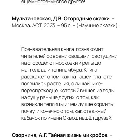
ещё многое-многое другое!
Мультановская, Д.В. Огородные сказки
. –
Москва: АСТ, 2023. – 95 с. –
(Научные сказки).
Познавательная книга познакомит
читателей со всеми овощами, растущими
на огороде: от морковки и репы до
мангольда и топинамбура. Книга
расскажет о том, как на нашей планете
появились растения, о лишайнике-
первопроходце, который вышел из воды
на сушу раньше других, о том, как
возникли теплицы и чем лучше кормить
почву, и конечно о том, как отважный
кабачок по имени Сквош нашёл друзей.
Озорнина, А.Г. Тайная жизнь микробов
. –