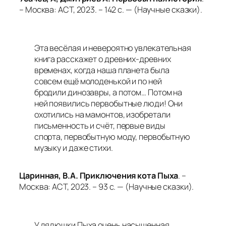
– Москва: АСТ, 2023. – 142 с. — (Научные сказки).
Эта весёлая и невероятно увлекательная
книга расскажет о древних-древних
временах, когда наша планета была
совсем ещё молоденькой и по ней
бродили динозавры, а потом… Потом на
ней появились первобытные люди! Они
охотились на мамонтов, изобретали
письменность и счёт, первые виды
спорта, первобытную моду, первобытную
музыку и даже стихи.
Царинная, В.А. Приключения кота Пыха
. –
Москва: АСТ, 2023. – 93 с. — (Научные сказки).
У дядюшки Пыха очень насыщенная