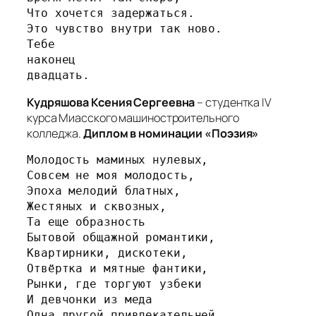
Что хочется задержаться.
Это чувство внутри так ново.
Тебе
наконец
двадцать.
Кудряшова Ксения Сергеевна
– студентка IV
курса Миасского машиностроительного
колледжа.
Диплом в номинации «Поэзия»
Молодость маминых нулевых,
Совсем не моя молодость,
Эпоха мелодий блатных,
Жестяных и сквозных,
Та еще образность
Бытовой общажной романтики,
Квартирники, дискотеки,
Отвёртка и мятные фантики,
Рынки, где торгуют узбеки
И девчонки из меда
Одна другой привлекательней.