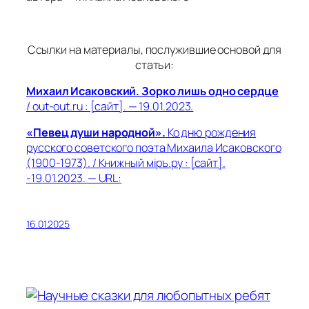
Ссылки на материалы, послужившие основой для
статьи:
Михаил Исаковский. Зорко лишь одно сердце
/ out-out.ru : [сайт]. — 19.01.2023.
«Певец души народной».
Ко дню рождения
русского советского поэта Михаила Исаковского
(1900-1973). / Книжный мiръ.ру : [сайт].
-19.01.2023. — URL:
16.01.2025