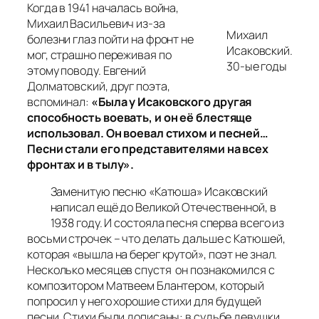
Когда в 1941 началась война,
Михаил Васильевич из-за
Михаил
болезни глаз пойти на фронт не
Исаковский.
мог, страшно переживая по
30-ые годы
этому поводу. Евгений
Долматовский, друг поэта,
вспоминал:
«Была у Исаковского другая
способность воевать, и он её блестяще
использовал. Он воевал стихом и песней…
Песни стали его представителями на всех
фронтах и в тылу».
Заменитую песню «Катюша» Исаковский
написал ещё до Великой Отечественной, в
1938 году. И состояла песня сперва всего из
восьми строчек – что делать дальше с Катюшей,
которая «вышла на берег крутой», поэт не знал.
Несколько месяцев спустя он познакомился с
композитором Матвеем Блантером, который
попросил у него хорошие стихи для будущей
песни. Стихи были дописаны: в судьбе девушки