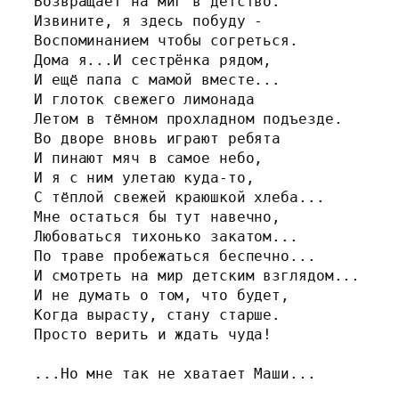
Возвращает на миг в детство.
Извините, я здесь побуду -
Воспоминанием чтобы согреться.
Дома я...И сестрëнка рядом,
И ещё папа с мамой вместе...
И глоток свежего лимонада
Летом в тёмном прохладном подъезде.
Во дворе вновь играют ребята
И пинают мяч в самое небо,
И я с ним улетаю куда-то,
С тёплой свежей краюшкой хлеба...
Мне остаться бы тут навечно,
Любоваться тихонько закатом...
По траве пробежаться беспечно...
И смотреть на мир детским взглядом...
И не думать о том, что будет,
Когда вырасту, стану старше.
Просто верить и ждать чуда!
...Но мне так не хватает Маши...