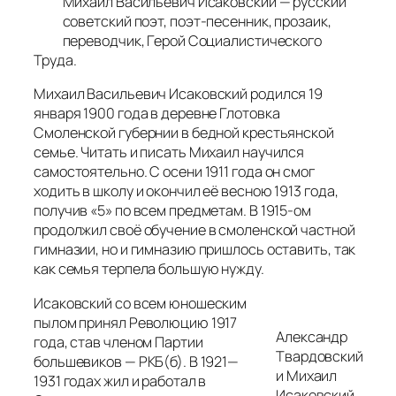
Михаил Васильевич Исаковский — русский
советский поэт, поэт-песенник, прозаик,
переводчик, Герой Социалистического
Труда.
Михаил Васильевич Исаковский родился 19
января 1900 года в деревне Глотовка
Смоленской губернии в бедной крестьянской
семье. Читать и писать Михаил научился
самостоятельно. С осени 1911 года он смог
ходить в школу и окончил её весною 1913 года,
получив «5» по всем предметам. В 1915-ом
продолжил своё обучение в смоленской частной
гимназии, но и гимназию пришлось оставить, так
как семья терпела большую нужду.
Исаковский со всем юношеским
пылом принял Революцию 1917
Александр
года, став членом Партии
Твардовский
большевиков — РКБ(б). В 1921—
и Михаил
1931 годах жил и работал в
Исаковский