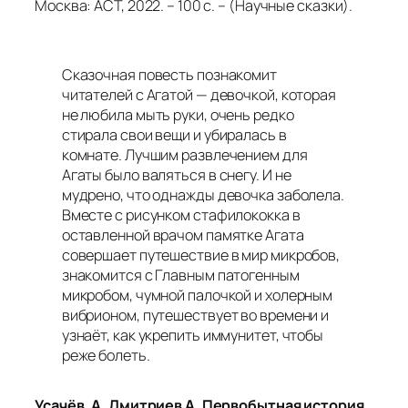
Москва: АСТ, 2022. – 100 с. – (Научные сказки).
Сказочная повесть познакомит
читателей с Агатой — девочкой, которая
не любила мыть руки, очень редко
стирала свои вещи и убиралась в
комнате. Лучшим развлечением для
Агаты было валяться в снегу. И не
мудрено, что однажды девочка заболела.
Вместе с рисунком стафилококка в
оставленной врачом памятке Агата
совершает путешествие в мир микробов,
знакомится с Главным патогенным
микробом, чумной палочкой и холерным
вибрионом, путешествует во времени и
узнаёт, как укрепить иммунитет, чтобы
реже болеть.
Усачёв, А, Дмитриев А. Первобытная история
.