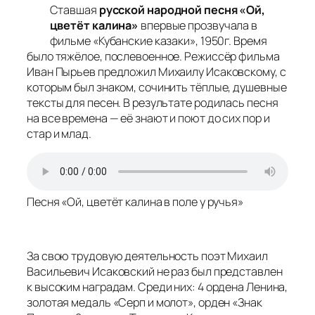
Ставшая
русской народной песня «Ой,
цветёт калина»
впервые прозвучала в
фильме «Кубанские казаки», 1950г. Время
было тяжёлое, послевоенное. Режиссёр фильма
Иван Пырьев предложил Михаилу Исаковскому, с
которым был знаком, сочинить тёплые, душевные
тексты для песен. В результате родилась песня
на все времена — её знают и поют до сих пор и
стар и млад.
Песня «Ой, цветёт калина в поле у ручья»
За свою трудовую деятельность поэт Михаил
Васильевич Исаковский не раз был представлен
к высоким наградам. Среди них: 4 ордена Ленина,
золотая медаль «Серп и молот», орден «Знак