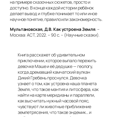
на примере сказочных сюжетов, просто и
доступно. В конце каждой истории ребёнок
делает вывод и глубже понимает то или иное
научное понятие, правило или закономерность.
Мультановская, Д.В. Как устроена Земля
. –
Москва: АСТ, 2022. – 90 с. – (Научные сказки).
Книга расскажет об удивительном
приключении, которое выпало пережить
девочке Маше и её дедушке — геологу,
когда дремавший камчатский вулкан
Дикий Гребень проснулся. Девочка
узнает о том, как устроена наша планета
Земля, что такое мантия и литосфера, как
найти на карте меридианы и параллели,
как высчитать нужный часовой пояс,
чувствуют ли животные приближение
землетрясения, что такое эндемик… и