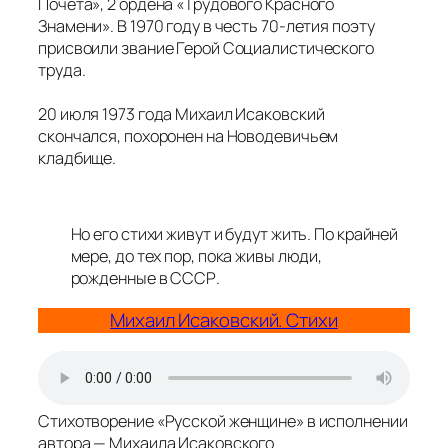
Почета», 2 ордена «Трудового Красного
Знамени». В 1970 году в честь 70-летия поэту
присвоили звание Герой Социалистического
труда.
20 июля 1973 года Михаил Исаковский
скончался, похоронен на Новодевичьем
кладбище.
Но его стихи живут и будут жить. По крайней
мере, до тех пор, пока живы люди,
рожденные в СССР.
Михаил Исаковский. Стихи
Стихотворение «Русской женщине» в исполнении
автора — Михаила Исаковского