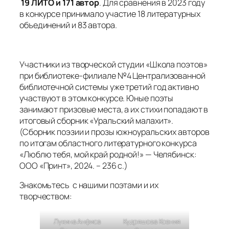
19 ЛИТО и 171 автор
. Для сравнения в 2023 году
в конкурсе принимало участие 18 литературных
объединений и 83 автора.
Участники из творческой студии «Школа поэтов»
при библиотеке-филиале №4 Централизованной
библиотечной системы уже третий год активно
участвуют в этом конкурсе. Юные поэты
занимают призовые места, а их стихи попадают в
итоговый сборник «Уральский малахит».
(Сборник поэзии и прозы южноуральских авторов
по итогам областного литературного конкурса
«Люблю тебя, мой край родной!» — Челябинск:
ООО «Принт», 2024. – 236 с.)
Знакомьтесь с нашими поэтами и их
творчеством:
Лукина Анфиса
Кудряшова Ксения