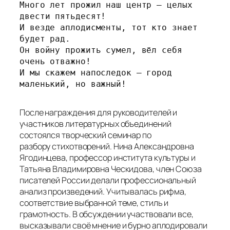
Много лет прожил наш центр – целых 
двести пятьдесят!
И везде аплодисменты, тот кто знает 
будет рад.
Он войну прожить сумел, вёл себя 
очень отважно!
И мы скажем напоследок – город 
маленький, но важный!
После награждения для руководителей и
участников литературных объединений
состоялся творческий семинар по
разбору стихотворений. Нина Александровна
Ягодинцева, профессор института культуры и
Татьяна Владимировна Ческидова, член Союза
писателей России делали профессиональный
анализ произведений. Учитывалась рифма,
соответствие выбранной теме, стиль и
грамотность. В обсуждении участвовали все,
высказывали своё мнение и бурно аплодировали