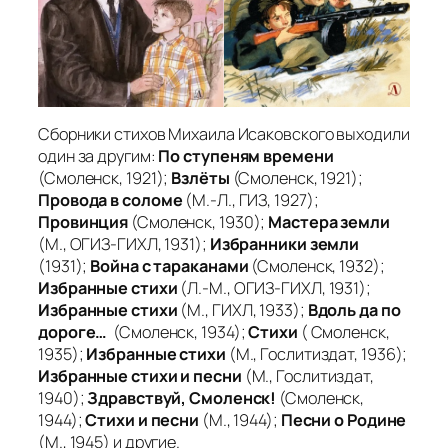
Сборники стихов Михаила Исаковского выходили
один за другим:
По ступеням времени
(Смоленск, 1921);
Взлёты
(Смоленск, 1921);
Провода в соломе
(М.-Л., ГИЗ, 1927);
Провинция
(Смоленск, 1930);
Мастера земли
(М., ОГИЗ-ГИХЛ, 1931);
Избранники земли
(1931);
Война с тараканами
(Смоленск, 1932);
Избранные стихи
(Л.-М., ОГИЗ-ГИХЛ, 1931);
Избранные стихи
(М., ГИХЛ, 1933);
Вдоль да по
дороге…
(Смоленск, 1934);
Стихи
( Смоленск,
1935);
Избранные стихи
(М., Гослитиздат, 1936);
Избранные стихи и песни
(М., Гослитиздат,
1940);
Здравствуй, Смоленск!
(Смоленск,
1944);
Стихи и песни
(М., 1944);
Песни о Родине
(М., 1945) и другие.