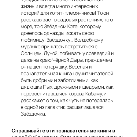
жизнь и всегда много интересных
историй для котят-племянников! То он
рассказывает о садовых растениях, то о
море, то о Звёздном Коте, которому
довелось однажды искать свою
любимицу-Звёздочку… Волшебному
мурлыке пришлось встретиться с
Солнцем, Луной, побывать у созвездий и
даже на краю Чёрной Дыры, прежде чем
он нашёл потеряшку. Весёлая и
познавательная книга научит читателей
быть добрыми и заботливыми, как
дядюшка Пых, дружными и щедрыми, как
перевоспитавшаяся корова Кабаму, и
расскажет о том, как чуть не потерялась
в одной из галактик расшалившаяся
Звёздочка.
Спрашивайте эти познавательные книги в