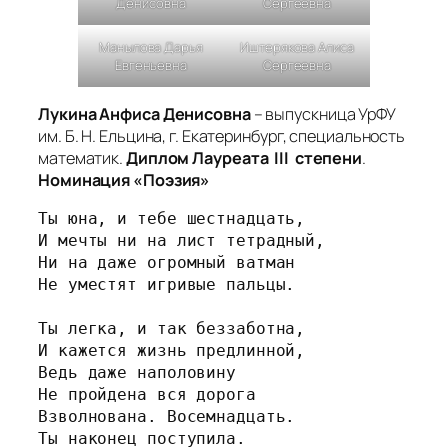
Денисовна
Сергеевна
Манылова Дарья
Иштерякова Алиса
Евгеньевна
Сергеевна
Лукина Анфиса Денисовна
– выпускница УрФУ
им. Б. Н. Ельцина, г. Екатеринбург, специальность
математик.
Диплом Лауреата III степени
.
Номинация «Поэзия»
Ты юна, и тебе шестнадцать,
И мечты ни на лист тетрадный,
Ни на даже огромный ватман
Не уместят игривые пальцы.
Ты легка, и так беззаботна,
И кажется жизнь предлинной,
Ведь даже наполовину
Не пройдена вся дорога
Взволнована. Восемнадцать.
Ты наконец поступила.