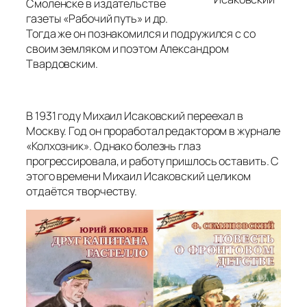
Смоленске в издательстве
газеты «Рабочий путь» и др.
Тогда же он познакомился и подружился с со
своим земляком и поэтом Александром
Твардовским.
В 1931 году Михаил Исаковский переехал в
Москву. Год он проработал редактором в журнале
«Колхозник». Однако болезнь глаз
прогрессировала, и работу пришлось оставить. С
этого времени Михаил Исаковский целиком
отдаётся творчеству.