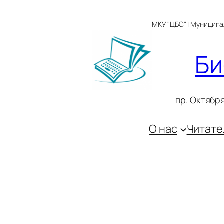
Перейти
к
МКУ "ЦБС" | Муницип
содержимому
Би
пр. Октября
О нас
Читате