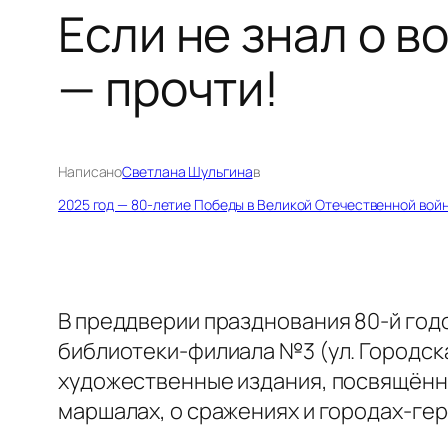
Если не знал о в
— прочти!
Написано
Светлана Шульгина
в
2025 год — 80-летие Победы в Великой Отечественной вой
В преддверии празднования 80-й го
библиотеки-филиала №3 (ул. Городска
художественные издания, посвящённы
маршалах, о сражениях и городах-гер