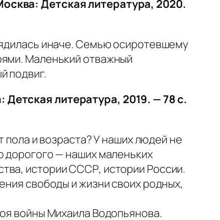
Москва: Детская литература, 2020.
орядилась иначе. Семью осиротевшему
оями. Маленький отважный
й подвиг.
 Детская литература, 2019. — 78 с.
т пола и возраста? У наших людей не
о дорогого — наших маленьких
тва, истории СССР, истории России.
ения свободы и жизни своих родных,
роя войны Михаила Водопьянова.