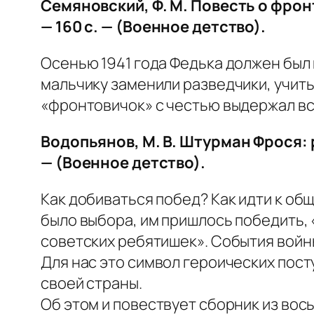
Семяновский, Ф. М. Повесть о фрон
— 160 с. — (Военное детство).
Осенью 1941 года Федька должен был
мальчику заменили разведчики, учит
«фронтовичок» с честью выдержал все
Водопьянов, М. В. Штурман Фрося: 
— (Военное детство).
Как добиваться побед? Как идти к общ
было выбора, им пришлось победить,
советских ребятишек». События войн
Для нас это символ героических пост
своей страны.
Об этом и повествует сборник из вос