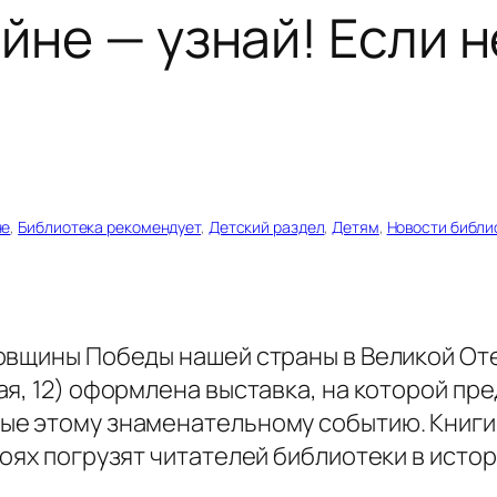
ойне — узнай! Если н
не
, 
Библиотека рекомендует
, 
Детский раздел
, 
Детям
, 
Новости библи
довщины Победы нашей страны в Великой О
я, 12) оформлена выставка, на которой пр
е этому знаменательному событию. Книги о
оях погрузят читателей библиотеки в исто