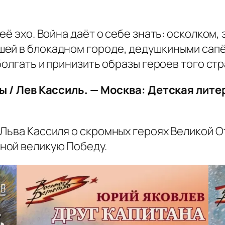
её эхо. Война даёт о себе знать: осколком,
шей в блокадном городе, дедушкиными сап
оболгать и принизить образы героев того с
зы / Лев Кассиль. — Москва: Детская литер
 Льва Кассиля о скромных героях Великой О
ной великую Победу.