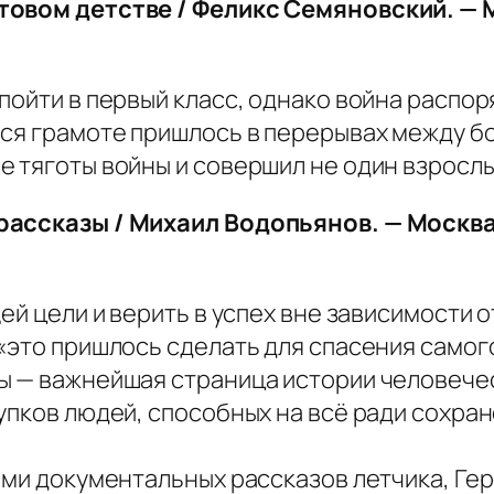
товом детстве / Феликс Семяновский. — 
 пойти в первый класс, однако война расп
ься грамоте пришлось в перерывах между б
 тяготы войны и совершил не один взрослы
рассказы / Михаил Водопьянов. — Москва:
ей цели и верить в успех вне зависимости о
 «это пришлось сделать для спасения самог
ы — важнейшая страница истории человечес
упков людей, способных на всё ради сохран
ьми документальных рассказов летчика, Ге