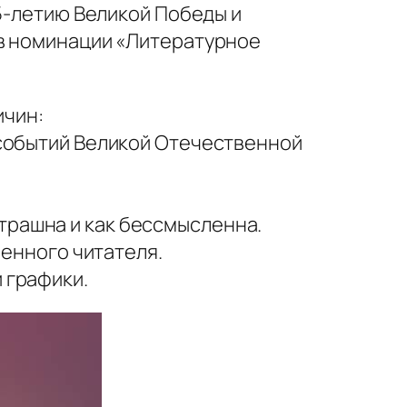
75-летию Великой Победы и
 в номинации «Литературное
ичин:
 событий Великой Отечественной
 страшна и как бессмысленна.
менного читателя.
 графики.