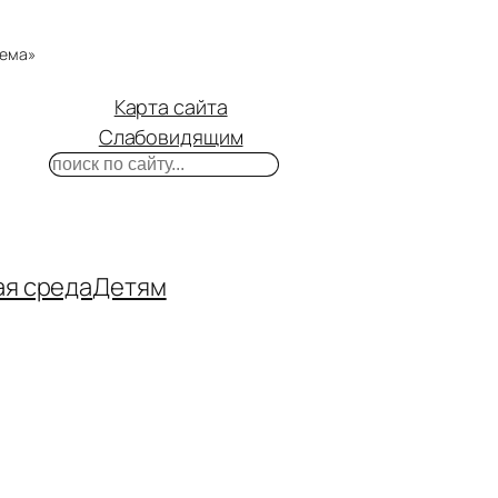
тема»
Карта сайта
Слабовидящим
Поиск
m
ube
нтакте
ая среда
Детям