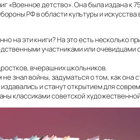
иг «Военное детство». Она была издана к 
ороны РФ в области культуры и искусства
но на эти книги? На это есть несколько пр
редственными участниками или очевидцами
одростков, вчерашних школьников.
м не знал войны, задуматься о том, как она
е издавались и станут открытием для совре
аны классиками советской художественной