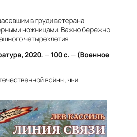
 засевшим в груди ветерана,
ёрными ножницами. Важно бережно
трашного четырехлетия.
атура, 2020. — 100 с. — (Военное
течественной войны, чьи