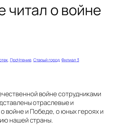
е читал о войне
отек
, 
ПроЧтение
, 
Старый город
, 
Филиал 3
течественной войне сотрудниками
едставлены отраслевые и
 войне и Победе, о юных героях и
рию нашей страны.