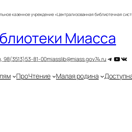
альное казенное учреждение «Централизованная библиотечная сис
блиотеки Миасса
Telegra
YouT
ВКо
, 9
8(3513)53-81-00
miasslib@miass.gov74.ru
лям
ПроЧтение
Малая родина
Доступн