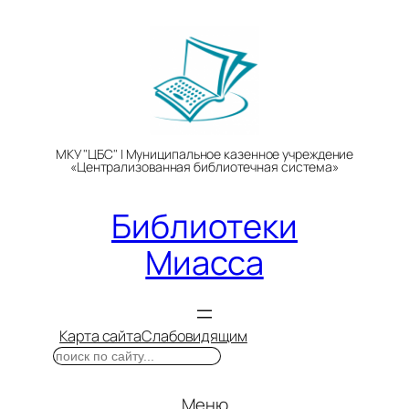
Перейти
к
содержимому
МКУ "ЦБС" | Муниципальное казенное учреждение
«Централизованная библиотечная система»
Библиотеки
Миасса
Карта сайта
Слабовидящим
Поиск
Меню