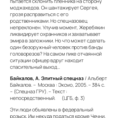
пытается склонить пленника на сторону
моджахедов. Он шантажирует Сергея,
грозя расправиться с его
родственниками. Но спецназовец
непреклонен. Улучив момент, Жеребякин
ликвидирует охранников и захватывает
эмира в заложники. Но что может сделать
один безоружный человек против банды
головорезов? На самом пике отчаянной
ситуации офицер вдруг находит
спасительный выход…
Байкалов, А. Элитный спецназ
/ Альберт
Байкалов. – Москва : Эксмо, 2005. – 384 с.
– (Спецназ ГРУ). – Текст :
непосредственный. (ЦГБ, ф. 3)
Эти люди объявлены в федеральный
розыск. Им некуда податься кроме Чечни,