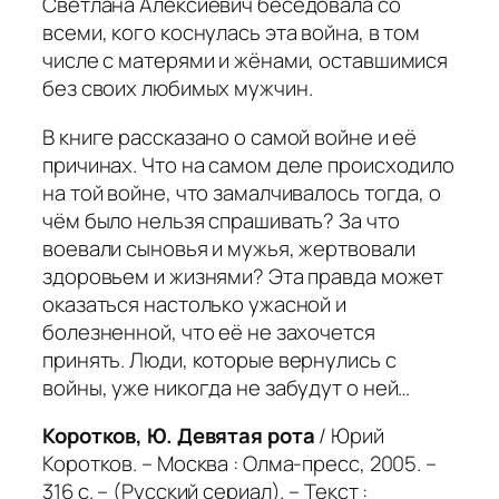
Светлана Алексиевич беседовала со
всеми, кого коснулась эта война, в том
числе с матерями и жёнами, оставшимися
без своих любимых мужчин.
В книге рассказано о самой войне и её
причинах. Что на самом деле происходило
на той войне, что замалчивалось тогда, о
чём было нельзя спрашивать? За что
воевали сыновья и мужья, жертвовали
здоровьем и жизнями? Эта правда может
оказаться настолько ужасной и
болезненной, что её не захочется
принять. Люди, которые вернулись с
войны, уже никогда не забудут о ней…
Коротков, Ю. Девятая рота
/ Юрий
Коротков. – Москва : Олма-пресс, 2005. –
316 с. – (Русский сериал). – Текст :