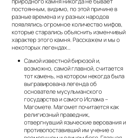
природного камня никогда не бывает
постоянным, видимо, по этой причине в
разные времена и у разных народов
появлялись огромное количество мифов,
которые старались объяснить изменчивый
характер этого камня. Расскажем и мы о
некоторых легендах…
Самой известной бирюзой и,
возможно, самой главной, считается
тот камень, на котором некогда была
выгравирована легенда об
основателе мусульманского
государства и самого Ислама –
Магомете. Магомет почитается как
религиозный праведник,
отвергнувший языческие верования и
противопоставивший им учение о
всемогущем и едином боге. Главная