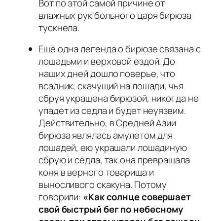
Вот по этой самой причине от
влажных рук больного царя бирюза
тускнела.
Ещё одна легенда о бирюзе связана с
лошадьми и верховой ездой. До
наших дней дошло поверье, что
всадник, скачущий на лошади, чья
сбруя украшена бирюзой, никогда не
упадет из седла и будет неуязвим.
Действительно, в Средней Азии
бирюза являлась амулетом для
лошадей, ею украшали лошадиную
сбрую и сёдла, так она превращала
коня в верного товарища и
выносливого скакуна. Потому
говорили:
«Как солнце совершает
свой быстрый бег по небесному