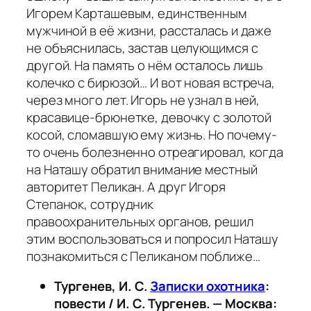
Игорем Карташевым, единственным
мужчиной в её жизни, рассталась и даже
не объяснилась, застав целующимся с
другой. На память о нём осталось лишь
колечко с бирюзой… И вот новая встреча,
через много лет. Игорь не узнал в ней,
красавице-брюнетке, девочку с золотой
косой, сломавшую ему жизнь. Но почему-
то очень болезненно отреагировал, когда
на Наташу обратил внимание местный
авторитет Пеликан. А друг Игоря
Степанок, сотрудник
правоохранительных органов, решил
этим воспользоваться и попросил Наташу
познакомиться с Пеликаном поближе…
Тургенев, И. С.
Записки охотника
:
повести / И. С. Тургенев. — Москва: