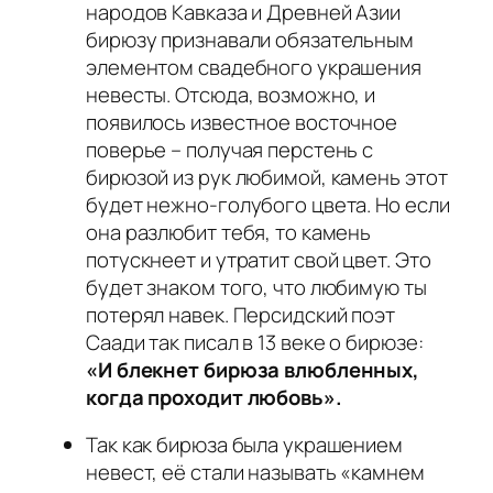
народов Кавказа и Древней Азии
бирюзу признавали обязательным
элементом свадебного украшения
невесты. Отсюда, возможно, и
появилось известное восточное
поверье – получая перстень с
бирюзой из рук любимой, камень этот
будет нежно-голубого цвета. Но если
она разлюбит тебя, то камень
потускнеет и утратит свой цвет. Это
будет знаком того, что любимую ты
потерял навек. Персидский поэт
Саади так писал в 13 веке о бирюзе:
«И блекнет бирюза влюбленных,
когда проходит любовь».
Так как бирюза была украшением
невест, её стали называть «камнем