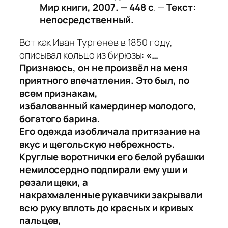
Мир книги, 2007. — 448 с
. —
Текст:
непосредственный.
Вот как Иван Тургенев в 1850 году,
описывал кольцо из бирюзы:
«…
П
ризнаюсь, он не произвёл на меня
приятного впечатления. Это был, по
всем признакам,
избалованный
камердинер молодого,
богатого барина.
Его одежда изобличала притязание на
вкус и щегольскую небрежность.
Круглые воротнички его белой рубашки
немилосердно подпирали ему уши и
резали щеки, а
накрахмаленные рукавчики закрывали
всю руку вплоть до красных и кривых
пальцев,