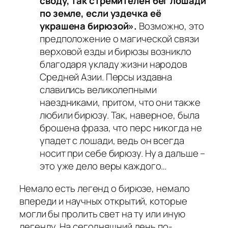
своду, так стремителен бег лошади
по земле, если уздечка её
украшена бирюзой».
Возможно, это
предположение о магической связи
верховой езды и бирюзы возникло
благодаря укладу жизни народов
Средней Азии. Персы издавна
славились великолепными
наездниками, притом, что они также
любили бирюзу. Так, наверное, была
брошена фраза, что перс никогда не
упадет с лошади, ведь он всегда
носит при себе бирюзу. Ну а дальше –
это уже дело веры каждого…
Немало есть легенд о бирюзе, немало
впереди и научных открытий, которые
могли бы пролить свет на ту или иную
легенду. На сегодняшний день по-