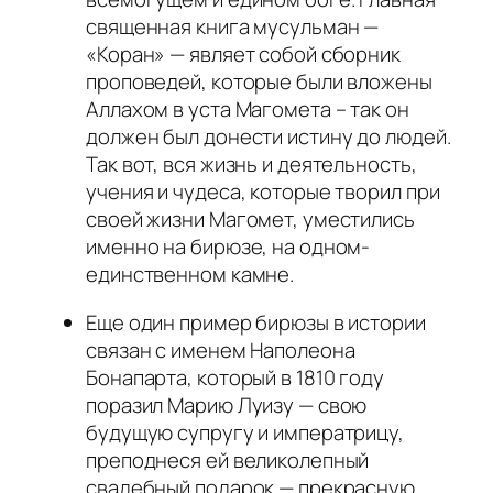
священная книга мусульман —
«Коран» — являет собой сборник
проповедей, которые были вложены
Аллахом в уста Магомета – так он
должен был донести истину до людей.
Так вот, вся жизнь и деятельность,
учения и чудеса, которые творил при
своей жизни Магомет, уместились
именно на бирюзе, на одном-
единственном камне.
Еще один пример бирюзы в истории
связан с именем Наполеона
Бонапарта, который в 1810 году
поразил Марию Луизу — свою
будущую супругу и императрицу,
преподнеся ей великолепный
свадебный подарок — прекрасную