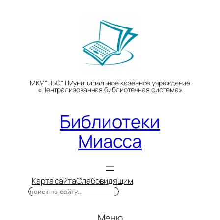
Перейти
к
содержимому
МКУ "ЦБС" | Муниципальное казенное учреждение
«Централизованная библиотечная система»
Библиотеки
Миасса
Карта сайта
Слабовидящим
Поиск
Меню