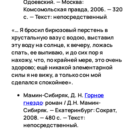
Одоевский. — Москва:
Комсомольская правда, 2006. — 320
с.
— Текст: непосредственный
.
«… Я бросил бирюзовый перстень в
хрустальную вазу с водою, выставил
эту воду на солнце, к вечеру, ложась
спать, ее выпиваю, и до сих пор я
нахожу, что, по крайней мере, это очень
здорово; ещё никакой элементарной
силы я не вижу, а только сон мой
сделался спокойнее».
Мамин-Сибиряк, Д. Н.
Горное
гнездо
:
роман / Д.Н. Мамин-
Сибиряк. — Екатеринбург: Сократ,
2008. — 480 с.
— Текст:
непосредственный.