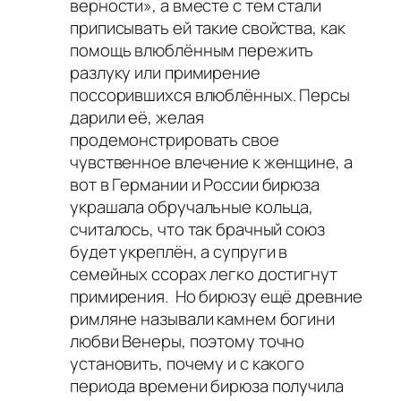
верности», а вместе с тем стали
приписывать ей такие свойства, как
помощь влюблённым пережить
разлуку или примирение
поссорившихся влюблённых. Персы
дарили её, желая
продемонстрировать свое
чувственное влечение к женщине, а
вот в Германии и России бирюза
украшала обручальные кольца,
считалось, что так брачный союз
будет укреплён, а супруги в
семейных ссорах легко достигнут
примирения. Но бирюзу ещё древние
римляне называли камнем богини
любви Венеры, поэтому точно
установить, почему и с какого
периода времени бирюза получила