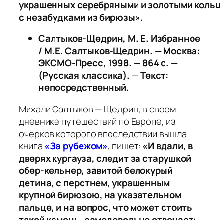
украшенных серебряными и золотыми коль
с незабудками из бирюзы».
Салтыков-Щедрин, М. Е. Избранное
/ М.Е. Салтыков-Щедрин. — Москва:
ЭКСМО-Пресс, 1998. — 864 с. —
(Русская классика).
—
Текст:
непосредственный.
Михали Салтыков — Щедрин, в своем
дневнике путешествий по Европе, из
очерков которого впоследствии вышла
книга
«За рубежом»
, пишет:
«И вдали, в
дверях кургауза, следит за старушкой
обер-кельнер, завитой белокурый
детина, с перстнем, украшенным
крупной бирюзою, на указательном
пальце, и на вопрос, что может стоить
такой камень, самодовольно отвечает: