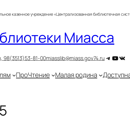
альное казенное учреждение «Централизованная библиотечная сис
блиотеки Миасса
Telegra
YouT
ВКо
, 9
8(3513)53-81-00
miasslib@miass.gov74.ru
лям
ПроЧтение
Малая родина
Доступн
5