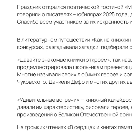
Праздник открылся поэтической гостиной «Мы
говорили о писателях – юбилярах 2025 года, 
Спасибо всем участникам за их искренность и
В литературном путешествии «Как на книжкин
конкурсах, разгадывали загадки, подбирали 
«Давайте знакомые книжки откроем», так на
продемонстрировала школьникам презентацию
Многие называли своих любимых героев и сов
Чуковского, Даниеля Дефо и многих других а
«Удивительные встречи» — книжный калейдоск
давали им характеристику, рисовали героев,
произведений о Великой Отечественной войне
На громких чтениях «В сердцах и книгах пам