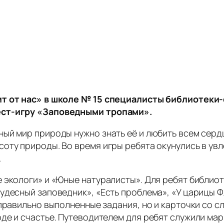
ит от нас» в школе № 15 специалисты библиотеки
ест-игру «Заповедными тропами».
ый мир природы нужно знать её и любить всем серд
соту природы. Во время игры ребята окунулись в у
.
 экологи» и «Юные натуралисты». Для ребят библио
удесный заповедник», «Есть проблема», «У царицы Ф
правильно выполненные задания, но и карточки со с
оде и счастье. Путеводителем для ребят служили ма