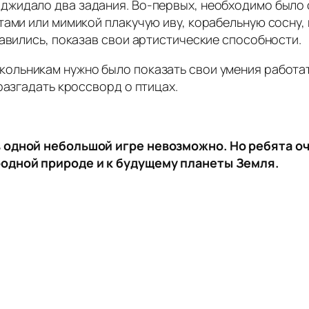
джидало два задания. Во-первых, необходимо было о
тами или мимикой плакучую иву, корабельную сосну, 
равились, показав свои артистические способности.
кольникам нужно было показать свои умения работат
разгадать кроссворд о птицах.
 одной небольшой игре невозможно. Но ребята оч
родной природе и к будущему планеты Земля.