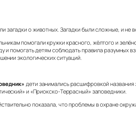
и загадки о животных. Загадки были сложные, и не 
ьникам помогали кружки красного, жёлтого и зелён
ду и помогать детям соблюдать правила разумных в
шении экологических ситуаций.
оведник»
дети занимались расшифровкой названия з
тический» и «Приокско-Террасный» заповедники.
йствительно показала, что проблемы в охране окруж