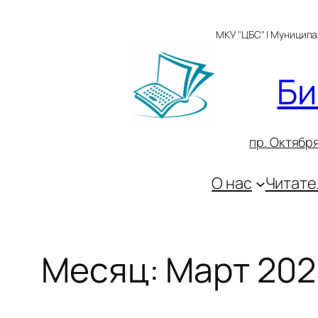
Перейти
к
МКУ "ЦБС" | Муницип
содержимому
Би
пр. Октября
О нас
Читате
Месяц:
Март 202