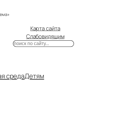
тема»
Карта сайта
Слабовидящим
Поиск
m
ube
нтакте
ая среда
Детям