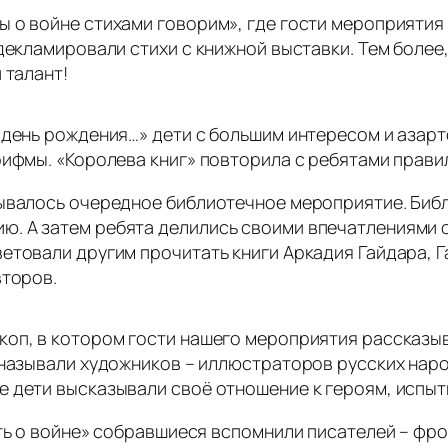
 о войне стихами говорим», где гости мероприятия
декламировали стихи с книжной выставки. Тем более,
 талант!
 день рождения…» дети с большим интересом и азарт
рифмы. «Королева книг» повторила с ребятами прави
зывалось очередное библиотечное мероприятие. Биб
. А затем ребята делились своими впечатлениями о
етовали другим прочитать книги Аркадия Гайдара, Г
второв.
оп, в котором гости нашего мероприятия рассказыв
 называли художников – иллюстраторов русских нар
 дети высказывали своё отношение к героям, испыт
ять о войне» собравшиеся вспомнили писателей – фр