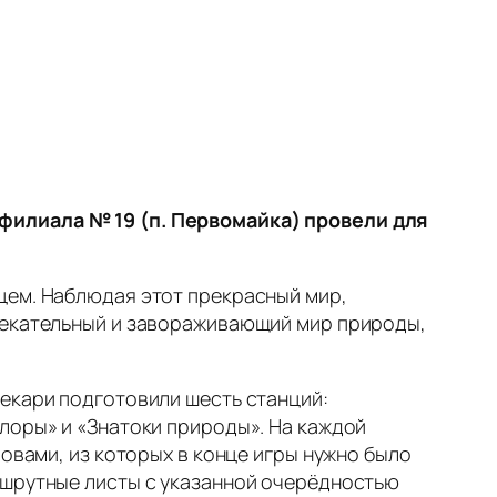
-филиала № 19 (п. Первомайка) провели для
цем. Наблюдая этот прекрасный мир,
влекательный и завораживающий мир природы,
текари подготовили шесть станций:
лоры» и «Знатоки природы». На каждой
ловами, из которых в конце игры нужно было
ршрутные листы с указанной очерёдностью