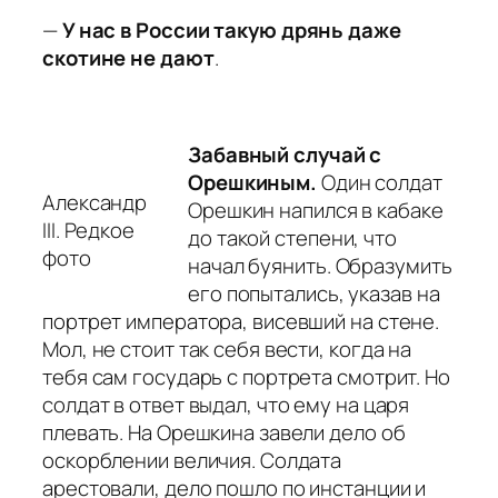
—
У нас в России такую дрянь даже
скотине не дают
.
Забавный случай с
Орешкиным.
Один солдат
Александр
Орешкин напился в кабаке
III.
Редкое
до такой степени, что
фото
начал буянить. Образумить
его попытались, указав на
портрет императора, висевший на стене.
Мол, не стоит так себя вести, когда на
тебя сам государь с портрета смотрит. Но
солдат в ответ выдал, что ему на царя
плевать. На Орешкина завели дело об
оскорблении величия. Солдата
арестовали, дело пошло по инстанции и