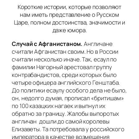
Короткие истории, которые позволяют
нам иметь представление о Русском
Царе, полном достоинства, значимости и
даже юмора.
Случай с Афганистаном.
Англичане
считали Афганистан своим. Но в России
считали несколько иначе. Так, есаул по
фамилии
Нагорный
арестовал группу
контрабандистов, среди которых было
четыре офицера английского Генштаба.
До политики есаулу особого дела не было,
он, недолго думая, прописал «бритишам»
по 100 казацких нагаек и выпнул их
обратно за границу. Жалобы выпоротых
англичан дошли до самой королевы
Елизаветы. Та потребовала у российского
императора в качестве возмещения