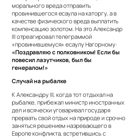
морального вреда отправить
провинившегося есаула на каторгу, а в
качестве физического вреда выплатить
компенсацию золотом. На это Александр
III отреагировал телеграммой
«провинившемуся» есаулу Нагорному:
«Поздравляю с полковником! Если бы
повесил лазутчиков, был бы
генералом!»
Случай на рыбалке
К Александру III, когда тот отдыхал на
рыбалке, прибежал министр иностранных
дел и всячески уговаривал государя
прервать свой отдых на природе и срочно
заняться решением назревающего в
Европе конфликта, встретившись с