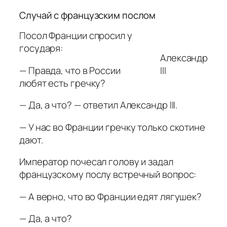
Случай с французским послом
Посол Франции спросил у
государя:
Александр
— Правда, что в России
III
любят есть гречку?
— Да, а что? — ответил Александр III.
— У нас во Франции гречку только скотине
дают.
Император почесал голову и задал
французскому послу встречный вопрос:
— А верно, что во Франции едят лягушек?
— Да, а что?