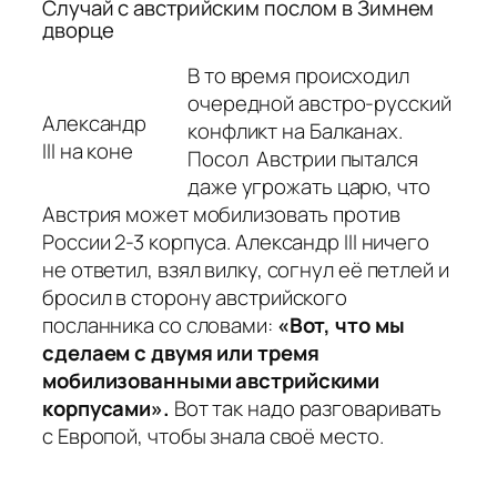
Случай с австрийским послом в Зимнем
дворце
В то время происходил
очередной австро-русский
Александр
конфликт на Балканах.
III на коне
Посол Австрии пытался
даже угрожать царю, что
Австрия может мобилизовать против
России 2-3 корпуса. Александр III ничего
не ответил, взял вилку, согнул её петлей и
бросил в сторону австрийского
посланника со словами:
«Вот, что мы
сделаем с двумя или тремя
мобилизованными австрийскими
корпусами».
Вот так надо разговаривать
с Европой, чтобы знала своё место.