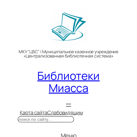
Перейти
к
содержимому
МКУ "ЦБС" | Муниципальное казенное учреждение
«Централизованная библиотечная система»
Библиотеки
Миасса
Карта сайта
Слабовидящим
Поиск
Меню