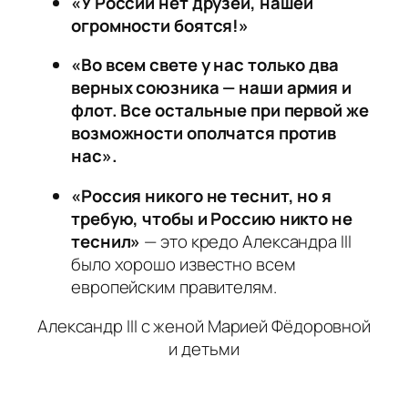
«У России нет друзей, нашей
огромности боятся!»
«Во всем свете у нас только два
верных союзника — наши армия и
флот. Все остальные при первой же
возможности ополчатся против
нас».
«Россия никого не теснит, но я
требую, чтобы и Россию никто не
теснил»
— это кредо Александра III
было хорошо известно всем
европейским правителям.
Александр III с женой Марией Фёдоровной
и детьми