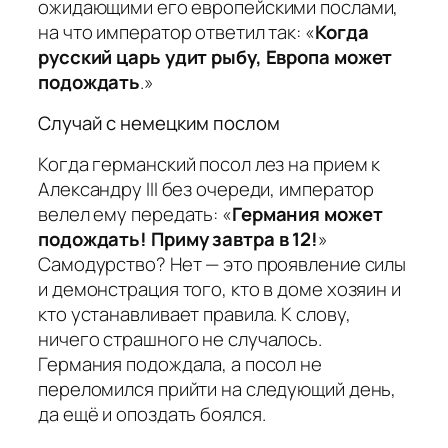
ожидающими его европейскими послами,
на что император ответил так: «
Когда
русский царь удит рыбу, Европа может
подождать
.»
Случай с немецким послом
Когда германский посол лез на прием к
Александру III без очереди, император
велел ему передать: «
Германия может
подождать! Приму завтра в 12!
»
Самодурство? Нет — это проявление силы
и демонстрация того, кто в доме хозяин и
кто устанавливает правила. К слову,
ничего страшного не случалось.
Германия подождала, а посол не
переломился прийти на следующий день,
да ещё и опоздать боялся.