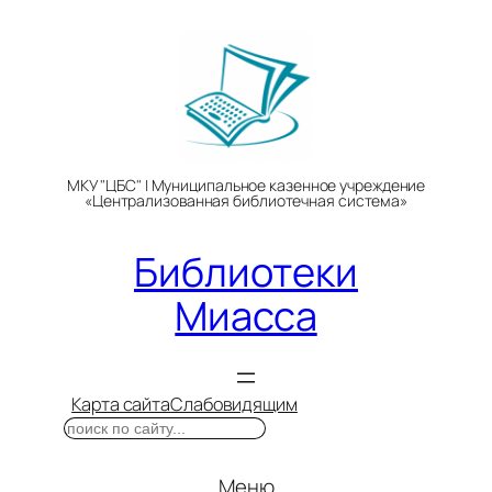
Перейти
к
содержимому
МКУ "ЦБС" | Муниципальное казенное учреждение
«Централизованная библиотечная система»
Библиотеки
Миасса
Карта сайта
Слабовидящим
Поиск
Меню