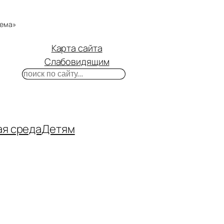
тема»
Карта сайта
Слабовидящим
Поиск
m
ube
нтакте
ая среда
Детям