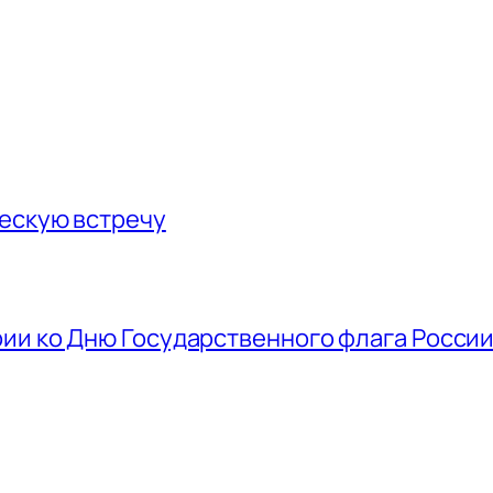
ескую встречу
ии ко Дню Государственного флага Росси