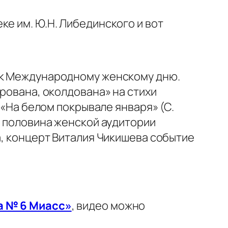
ке им. Ю.Н. Либединского и вот
а к Международному женскому дню.
рована, околдована» на стихи
 «На белом покрывале января» (С.
и половина женской аудитории
а, концерт Виталия Чикишева событие
а № 6 Миасс»
, видео можно