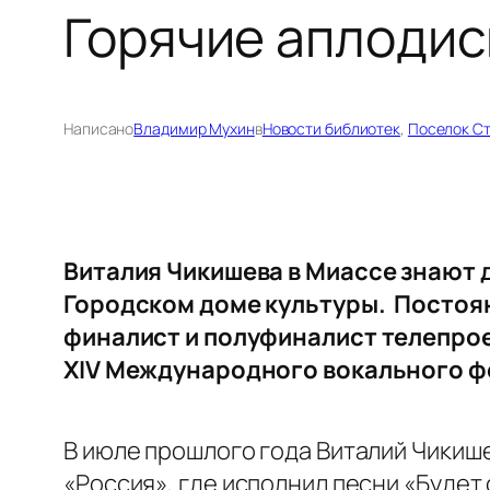
Горячие аплодис
Написано
Владимир Мухин
в
Новости библиотек
, 
Поселок С
Виталия Чикишева в Миассе знают д
Городском доме культуры. Постоян
финалист и полуфиналист телепроек
XIV Международного вокального ф
В июле прошлого года Виталий Чикиш
«Россия», где исполнил песни «Будет 