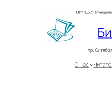
Перейти
к
МКУ "ЦБС" | Муницип
содержимому
Би
пр. Октября
О нас
Читате