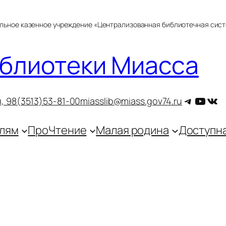
альное казенное учреждение «Централизованная библиотечная сис
блиотеки Миасса
Telegra
YouT
ВКо
, 9
8(3513)53-81-00
miasslib@miass.gov74.ru
лям
ПроЧтение
Малая родина
Доступн