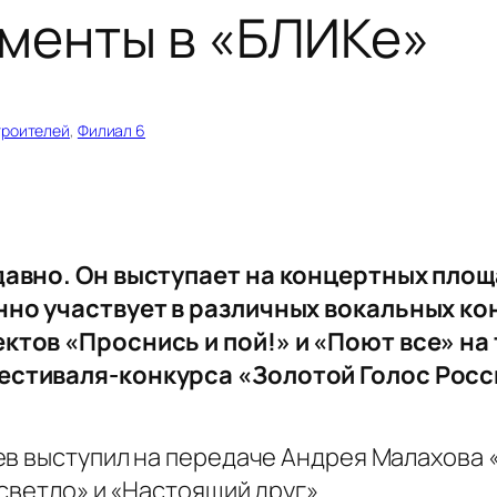
менты в «БЛИКе»
троителей
, 
Филиал 6
авно. Он выступает на концертных площа
но участвует в различных вокальных кон
тов «Проснись и пой!» и «Поют все» на т
естиваля-конкурса «Золотой Голос Росс
ев выступил на передаче Андрея Малахова «
светло» и «Настоящий друг».