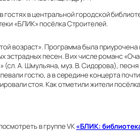
 гостях в центральной городской библиоте
теки «БЛИК» посёлка Строителей.
отой возраст». Программа была приурочен
х эстрадных песен. В их числе романс «Оча
(сл. А. Шмульяна, муз. В. Сидорова), песня
дпевали гостю, а в середине концерта почт
дировали стоя. Как отметили жители посёлк
посмотреть в группе VK
«БЛИК: библиотек