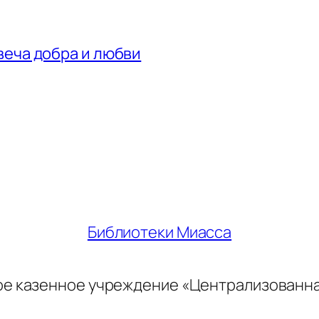
веча добра и любви
Библиотеки Миасса
ое казенное учреждение «Централизованн