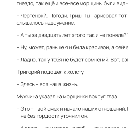
гнездо, так ещё и все-все морщины были видн
– Чертёнок?.. Погоди, Гриш. Ты нарисовал тот
слышалось недоумение.
– А ты за двадцать лет этого так и не поняла?
– Ну, может, раньше я и была красивой, а се
– Ладно, так у тебя не будет сомнений. Вот, вз
Григорий подошел к холсту.
– Здесь – вся наша жизнь.
Мужчина указал на морщинки вокруг глаз.
– Это – твой смех и начало наших отношений.
– не без гордости уточнил он.
– А здесь, – он указал на лоб, – наши походы 