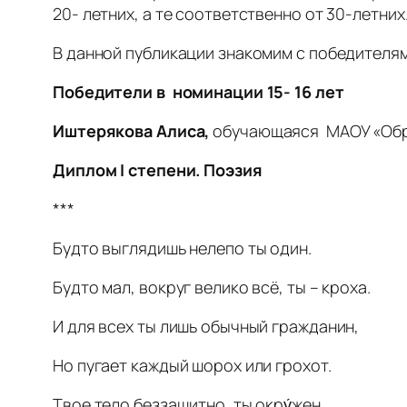
20- летних, а те соответственно от 30-летн
В данной публикации знакомим с победителям
Победители в номинации 15- 16 лет
Иштерякова Алиса,
обучающаяся МАОУ «Обра
Диплом
I
степени. Поэзия
***
Будто выглядишь нелепо ты один.
Будто мал, вокруг велико всё, ты – кроха.
И для всех ты лишь обычный гражданин,
Но пугает каждый шорох или грохот.
Твое тело беззащитно, ты окру́жен