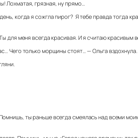
ы! Лохматая, грязная, ну прямо…
 день, когда я сожгла пирог? Я тебе правда тогда кр
 Ты для меня всегда красивая. И я считаю красивым в
йчас… Чего только морщины стоят… — Ольга вздохнула.
гляни.
 Помнишь, ты раньше всегда смеялась над всеми моим
в театр. Помнишь, мы на «Герое нашего времени» так 