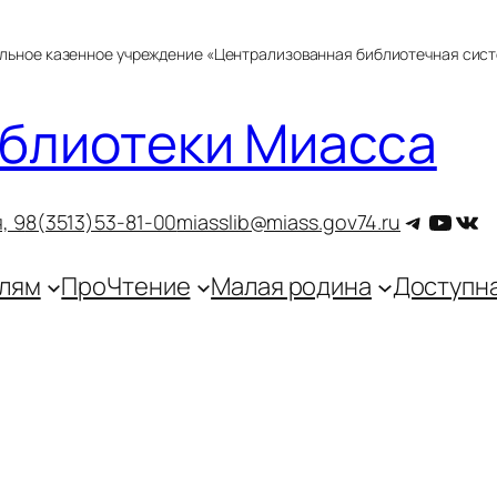
альное казенное учреждение «Централизованная библиотечная сис
блиотеки Миасса
Telegra
YouT
ВКо
, 9
8(3513)53-81-00
miasslib@miass.gov74.ru
лям
ПроЧтение
Малая родина
Доступн