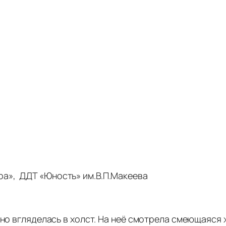
а», ДДТ «Юность» им.В.П.Макеева
нно вгляделась в холст. На неё смотрела смеющаяся 