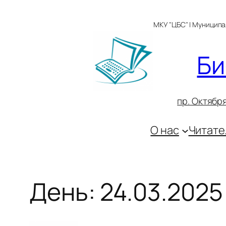
Перейти
к
МКУ "ЦБС" | Муницип
содержимому
Би
пр. Октября
О нас
Читате
День:
24.03.2025