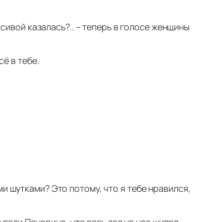
асивой казалась?.. – теперь в голосе женщины
сё в тебе.
и шутками? Это потому, что я тебе нравился,
ругали Печорина, что весь зал на нас шипел.