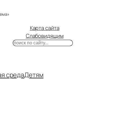
тема»
Карта сайта
Слабовидящим
Поиск
m
ube
нтакте
ая среда
Детям