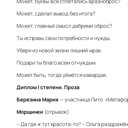
Может, буквы все сплетались вразноброс?
Может, сделал вывод без итога?
Может, главный смысл дебрями оброс?
Ты исправь свои потребности и нужды,
Убери из новой жизни лишний мрак.
Подари ты благо всем отчуждым.
Может быть, тогда уймётся кавардак.
Диплом
I
степени. Проза
Березина Мария
— участница Лито «Метафор
Морщинки
(отрывок)
– Да где ж тут красота-то? – Ольга раздражё