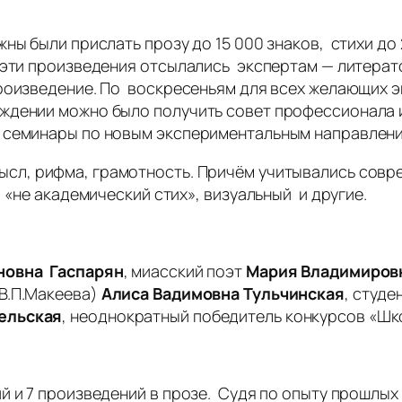
ны были прислать прозу до 15 000 знаков, стихи до 
 эти произведения отсылались экспертам — литерат
произведение. По воскресеньям для всех желающих 
ждении можно было получить совет профессионала и
 семинары по новым экспериментальным направлени
мысл, рифма, грамотность. Причём учитывались совр
, «не академический стих», визуальный и другие.
новна Гаспарян
, миасский поэт
Мария Владимиров
В.П.Макеева)
Алиса Вадимовна Тульчинская
, студ
ельская
, неоднократный победитель конкурсов «Ш
й и 7 произведений в прозе. Судя по опыту прошлых