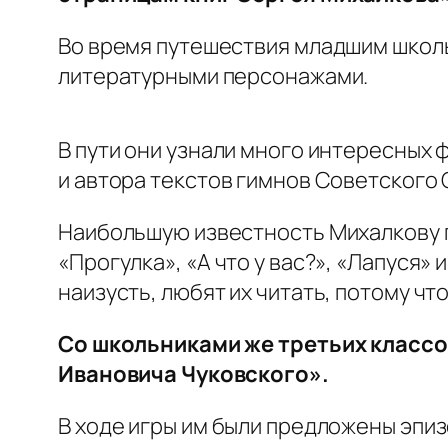
Во время путешествия младшим школь
литературными персонажами.
В пути они узнали много интересных 
и автора текстов гимнов Советского
Наибольшую известность Михалкову п
«Прогулка», «А что у вас?», «Лапуся»
наизусть, любят их читать, потому ч
Со школьниками же третьих классо
Ивановича Чуковского».
В ходе игры им были предложены эпиз