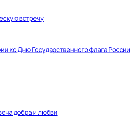
ескую встречу
ии ко Дню Государственного флага Росси
веча добра и любви