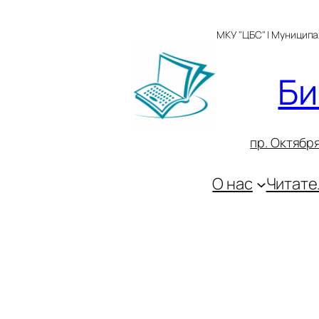
Перейти
к
МКУ "ЦБС" | Муницип
содержимому
Би
пр. Октября
О нас
Читате