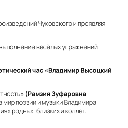
роизведений Чуковского и проявляя
 выполнение весёлых упражнений
оэтический час «Владимир Высоцкий
отность»
(Рамзия Зуфаровна
 мир поэзии и музыки Владимира
иях родных, близких и коллег.