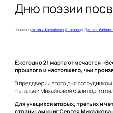
Дню поэзии пос
Написано
Наталья Михайлова
в
Автозавод
, 
Детские библиот
Ежегодно 21 марта отмечается «Вс
прошлого и настоящего, чьи произ
В преддверии этого дня сотрудником
Натальей Михайловой были подготовл
Для учащихся вторых, третьих и ч
страницам книг Сергея Михалкова»