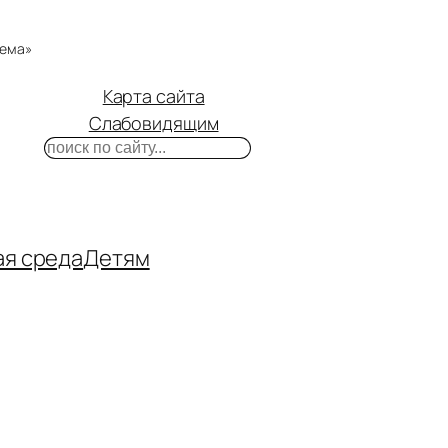
тема»
Карта сайта
Слабовидящим
Поиск
m
ube
нтакте
ая среда
Детям