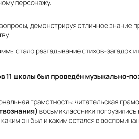
ному персонажу.
 вопросы, демонстрируя отличное знание п
ву.
ммы стало разгадывание стихов-загадок и
в 11 школы был проведён музыкально-п
ональная грамотность: читательская грам
твознания)
восьмиклассники погрузились в
каким он был и каким остался в воспоминан