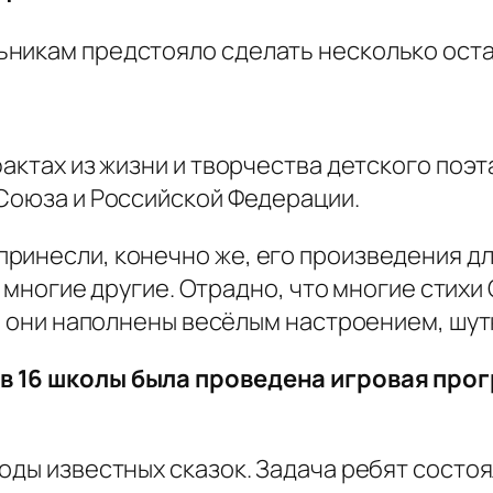
никам предстояло сделать несколько остан
фактах из жизни и творчества детского поэт
 Союза и Российской Федерации.
ринесли, конечно же, его произведения дл
 и многие другие. Отрадно, что многие стих
то они наполнены весёлым настроением, шут
в 16 школы была проведена игровая про
оды известных сказок. Задача ребят состоял