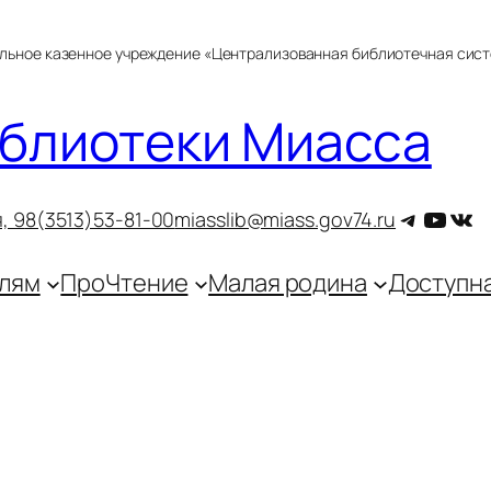
альное казенное учреждение «Централизованная библиотечная сис
блиотеки Миасса
Telegra
YouT
ВКо
, 9
8(3513)53-81-00
miasslib@miass.gov74.ru
лям
ПроЧтение
Малая родина
Доступн