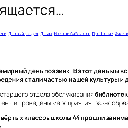
вящается…
еки
, 
Детский раздел
, 
Детям
, 
Новости библиотек
, 
ПроЧтение
, 
Филиал
емирный день поэзии». В этот день мы в
ведения стали частью нашей культуры и 
 старшего отдела обслуживания
библиотек
ены и проведены мероприятия, разнообраз
етвёртых классов школы 44 прошли зани
.