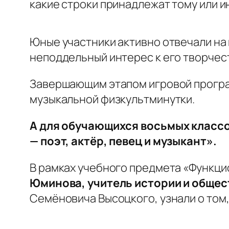
какие строки принадлежат тому или и
Юные участники активно отвечали на
неподдельный интерес к его творчест
Завершающим этапом игровой програ
музыкальной физкультминутки.
А для обучающихся восьмых классо
— поэт, актёр, певец и музыкант».
В рамках учебного предмета «Функци
Юминова, учитель истории и общес
Семёновича Высоцкого, узнали о том, 