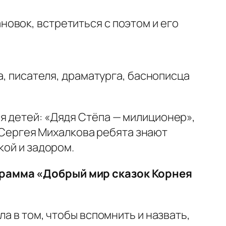
овок, встретиться с поэтом и его
а, писателя, драматурга, баснописца
я детей: «Дядя Стёпа — милиционер»,
и Сергея Михалкова ребята знают
кой и задором.
грамма «Добрый мир сказок Корнея
а в том, чтобы вспомнить и назвать,