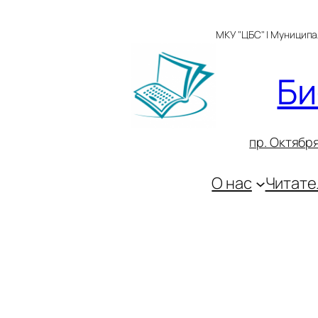
Перейти
к
МКУ "ЦБС" | Муницип
содержимому
Би
пр. Октября
О нас
Читате