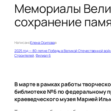
Мемориалы Велик
сохранение пам
Написано
Елена Осипова
в
2025 год — 80-летие Победы в Великой Отечественной вой
Строителей
, 
Филиал 6
В марте в рамках работы творческ
библиотеке №6 по федеральному пр
краеведческого музея Марией Иль