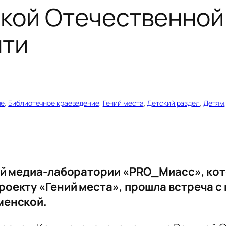
ой Отечественной 
яти
не
, 
Библиотечное краеведение
, 
Гений места
, 
Детский раздел
, 
Детям
ой медиа-лаборатории «PRO_Миасс», кот
оекту «Гений места», прошла встреча 
менской.