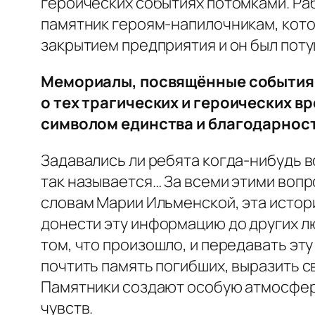
героических событиях потомками. Ра
памятник героям-напилочникам, котор
закрытием предприятия и он был поту
Мемориалы, посвящённые событиям
о тех трагических и героических в
символом единства и благодарнос
Задавались ли ребята когда-нибудь в
так называется… За всеми этими вопр
словам Марии Ильменской, эта истори
донести эту информацию до других лю
том, что произошло, и передавать э
почтить память погибших, выразить с
Памятники создают особую атмосфер
чувств.