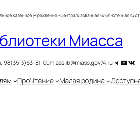
альное казенное учреждение «Централизованная библиотечная сис
блиотеки Миасса
Telegra
YouT
ВКо
, 9
8(3513)53-81-00
miasslib@miass.gov74.ru
лям
ПроЧтение
Малая родина
Доступн