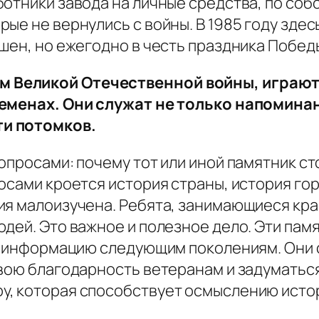
ботники завода на личные средства, по со
ые не вернулись с войны. В 1985 году здес
шен, но ежегодно в честь праздника Победы 
 Великой Отечественной войны, играют
ременах. Они служат не только напоминан
ти потомков.
опросами: почему тот или иной памятник ст
осами кроется история страны, история горо
я малоизучена. Ребята, занимающиеся крае
дей. Это важное и полезное дело. Эти пам
ту информацию следующим поколениям. Они 
вою благодарность ветеранам и задуматься
у, которая способствует осмыслению исто