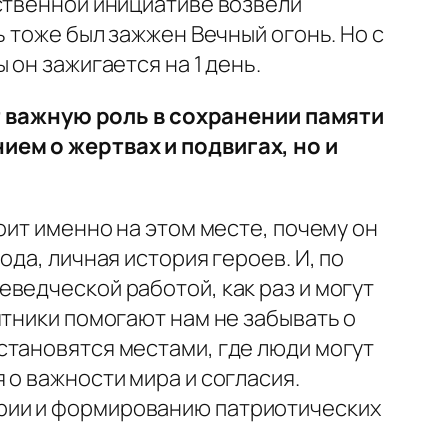
бственной инициативе возвели
ь тоже был зажжен Вечный огонь. Но с
он зажигается на 1 день.
 важную роль в сохранении памяти
ием о жертвах и подвигах, но и
оит именно на этом месте, почему он
да, личная история героев. И, по
ведческой работой, как раз и могут
ятники помогают нам не забывать о
становятся местами, где люди могут
 о важности мира и согласия.
рии и формированию патриотических