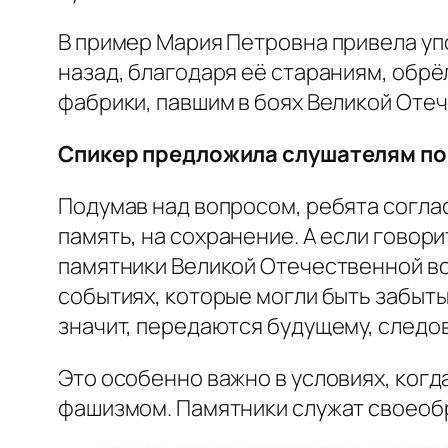
В пример Мария Петровна привела уп
назад, благодаря её стараниям, обр
фабрики, павшим в боях Великой Оте
Спикер предложила слушателям пор
Подумав над вопросом, ребята соглас
память, на сохранение. А если говор
памятники Великой Отечественной в
событиях, которые могли быть забыты
значит, передаются будущему, следов
Это особенно важно в условиях, когд
фашизмом. Памятники служат своеобр