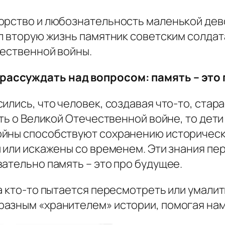
орство и любознательность маленькой дев
ёл вторую жизнь памятник советским солда
чественной войны.
ассуждать над вопросом: память – это 
ились, что человек, создавая что-то, стар
ить о Великой Отечественной войне, то дет
ойны способствуют сохранению историческ
 или искажены со временем. Эти знания пе
ательно память – это про будущее.
а кто-то пытается пересмотреть или умалит
азным «хранителем» истории, помогая нам 