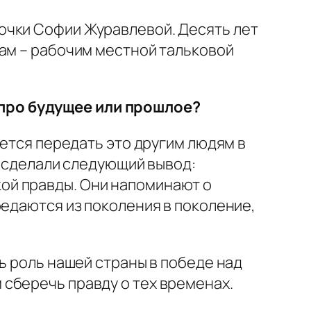
очки Софии Журавлевой. Десять лет
там – рабочим местной тальковой
про будущее или прошлое?
ается передать это другим людям в
и сделали следующий вывод:
ой правды. Они напоминают о
редаются из поколения в поколение,
ь роль нашей страны в победе над
сберечь правду о тех временах.