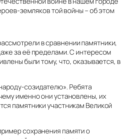
 Отечественной войне в нашем городе
ероев-земляков той войны – об этом
рассмотрели в сравнении памятники,
даже за её пределами. С интересом
влены были тому, что, оказывается, в
народу-созидателю». Ребята
чему именно они установлены, их
ются памятники участникам Великой
пример сохранения памяти о