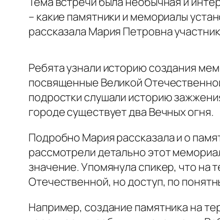
Тема встречи была необычная и инте
– какие памятники и мемориалы устан
рассказала Мария Петровна участни
Ребята узнали историю создания мем
посвященные Великой Отечественной 
подростки слушали историю зажжения 
городе существует два Вечных огня.
Подробно Мария рассказала и о памя
рассмотрели детально этот мемориал,
значение. Упомянула спикер, что на
Отечественной, но доступ, по понятн
Например, создание памятника на те