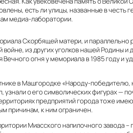
ресная. Как увековечена память о Великой
овлены, есть ли улицы, названные в честь г
кам медиа-лаборатории.
ориала Скорбящей матери, и параллельно 
войне, из других уголков нашей Родины и 
Вечного огня у мемориала в 1985 году и уди
тнике в Машгородке «Народу-победителю, 
 узнали о его символических фигурах — по
 территориях предприятий города тоже име
ым причинам, к ним ограничен.
рритории Миасского напилочного завода – 