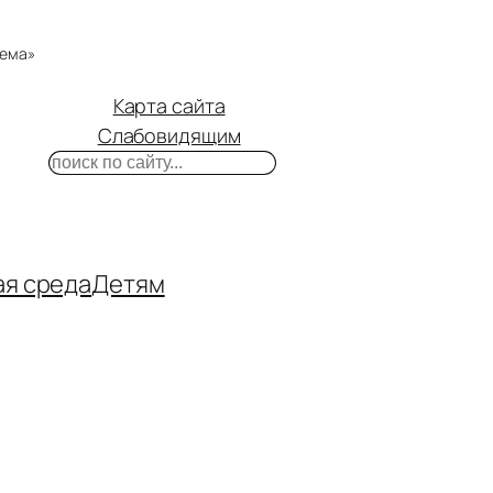
тема»
Карта сайта
Слабовидящим
Поиск
m
ube
нтакте
ая среда
Детям