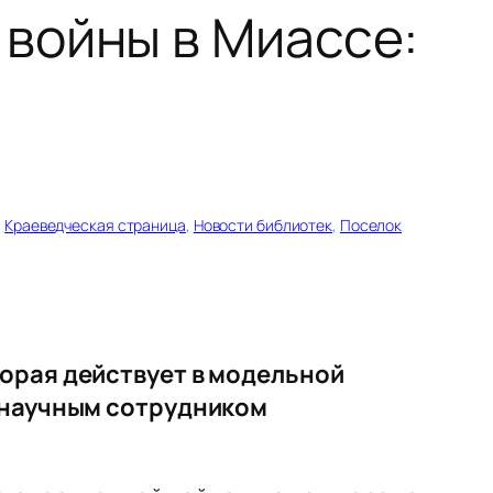
войны в Миассе:
, 
Краеведческая страница
, 
Новости библиотек
, 
Поселок
орая действует в модельной
с научным сотрудником