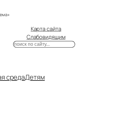
тема»
Карта сайта
Слабовидящим
Поиск
m
ube
нтакте
ая среда
Детям