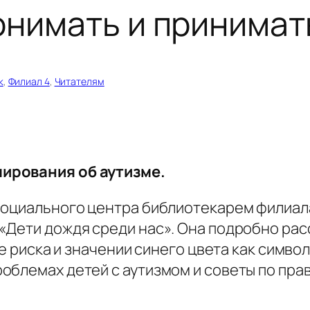
онимать и принимат
к
, 
Филиал 4
, 
Читателям
ирования об аутизме.
социального центра библиотекарем филиала
Дети дождя среди нас». Она подробно расс
пе риска и значении синего цвета как симв
блемах детей с аутизмом и советы по прав