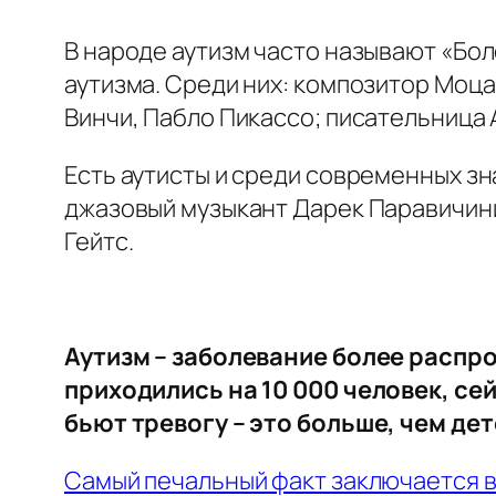
В народе аутизм часто называют «Бо
аутизма. Среди них: композитор Моца
Винчи, Пабло Пикассо; писательница 
Есть аутисты и среди современных з
джазовый музыкант Дарек Паравичини;
Гейтс.
Аутизм – заболевание более распро
приходились на 10 000 человек, се
бьют тревогу – это больше, чем де
Самый печальный факт заключается в