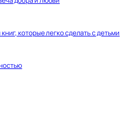
веча добра и любви
 книг, которые легко сделать с детьми
нностью