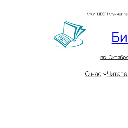
Перейти
к
МКУ "ЦБС" | Муницип
содержимому
Би
пр. Октября
О нас
Читате