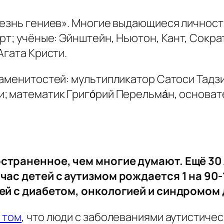
лезнь гениев». Многие выдающиеся личнос
рт; учёные: Эйнштейн, Ньютон, Кант, Сокра
Агата Кристи.
наменитостей: мультипликатор Сатоси Тадз
 математик Григо́рий Перельма́н, основат
страненное, чем многие думают. Ещё 30 л
йчас детей с аутизмом рождается 1 на 90
тей с диабетом, онкологией и синдромом 
 том
, что люди с заболеваниями аутистичес