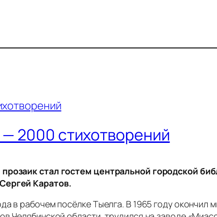
е — 2000 стихотворений
 прозаик стал гостем центральной городской библ
 Сергей Каратов.
да в рабочем посёлке Тыелга. В 1965 году окончил 
ов Челябинской области, трудился на заводе «Миасс