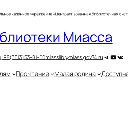
альное казенное учреждение «Централизованная библиотечная сис
блиотеки Миасса
Telegra
YouT
ВКо
, 9
8(3513)53-81-00
miasslib@miass.gov74.ru
лям
ПроЧтение
Малая родина
Доступн