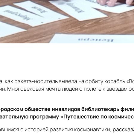
а, как ракета-носитель вывела на орбиту корабль «В
н. Многовековая мечта людей о полёте к звёздам о
 Городском обществе инвалидов библиотекарь фили
авательную программу «Путешествие по космичес
вшихся с историей развития космонавтики, рассказ