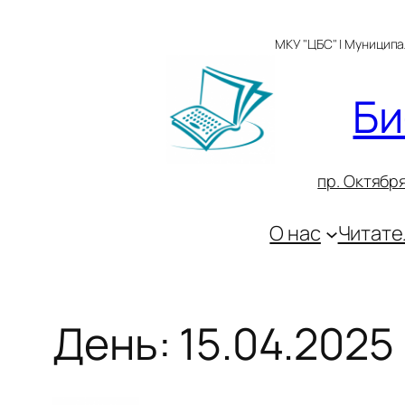
Перейти
к
МКУ "ЦБС" | Муницип
содержимому
Би
пр. Октября
О нас
Читате
День:
15.04.2025