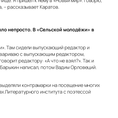
илище. Я пришёл к нему в «Новый мир». Говорю,
а, – рассказывает Каратов.
было непросто. В «Сельской молодёжи» в
ии». Там сидели выпускающий редактор и
говариваю с выпускающим редактором,
ворит редактору: «А что не взял?». Так и
 Барыкин написал, потом Вадим Орловеций.
 выделяли контрамарки на посещение многих
нах Литературного института с поэтессой