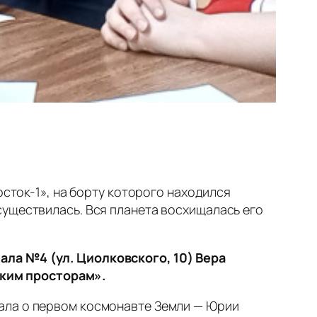
осток-1», на борту которого находился
существилась. Вся планета восхищалась его
ала №4 (ул. Циолковского, 10) Вера
ким просторам».
ала о первом космонавте Земли — Юрии