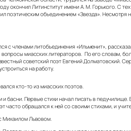
оду окончил Литинститут имени А. М. Горького. С те
ил поэтическим объединением «Звезда». Несмотря на
лся с членами литобъединения «Ильменит», рассказа
а вопросы миасских литераторов. По его словам, бо
 известный советский поэт Евгений Долматовский. С
устроиться на работу.
овался кто-то из миасских поэтов.
и и басни. Первые стихи начал писать в педучилище.
эт часто обращался к ней со своими стихами, и учит
с Михаилом Львовом.