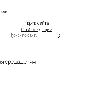
тема»
Карта сайта
Слабовидящим
Поиск
m
ube
нтакте
ая среда
Детям