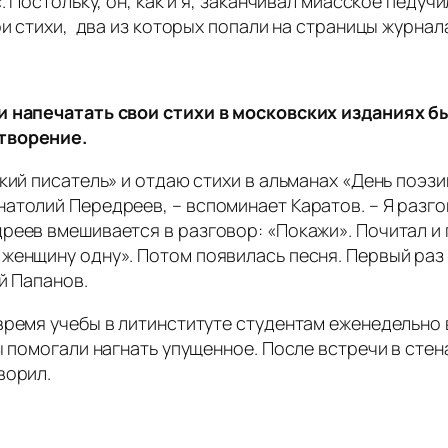
. Постольку, он, как и я, заканчивал миасское педуч
ои стихи, два из которых попали на страницы журнал
ии напечатать свои стихи в московских изданиях 
творение.
кий писатель» и отдаю стихи в альманах «День поэз
натолий Передреев, – вспоминает Каратов. – Я раз
еев вмешивается в разговор: «Покажи». Почитал и го
женщину одну». Потом появилась песня. Первый раз
й Папанов.
 время учебы в литинституте студентам еженедельно
ы помогали нагнать упущенное. После встречи в сте
ворил.