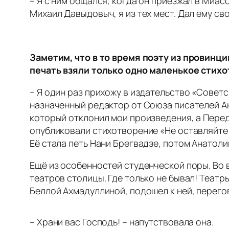
– Я с ним общался, когда он приезжал в Миасс
Михаил Давыдовыч, я из тех мест. Дал ему св
Заметим, что в то время поэту из провинц
печать взяли только одно маленькое стихо
– Я один раз прихожу в издательство «Советс
назначенный редактор от Союза писателей А
который отклонил мои произведения, а Передр
опубликовали стихотворение «Не оставляйте 
Её стала петь Нани Брегвадзе, потом Анатоли
Ещё из особенностей студенческой поры. Во
театров столицы. Где только не бывал! Театр
Беллой Ахмадуллиной, подошел к ней, перего
– Храни вас Господь! – напутствовала она.