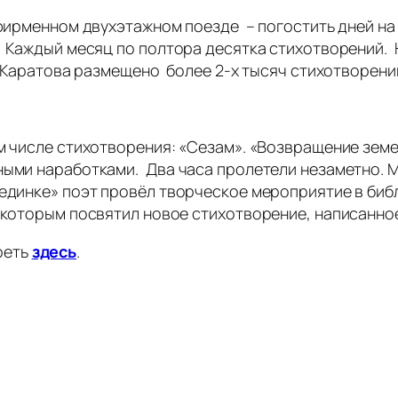
фирменном двухэтажном поезде – погостить дней на д
. Каждый месяц по полтора десятка стихотворений.
 у Каратова размещено более 2-х тысяч стихотворени
ом числе стихотворения: «Сезам». «Возвращение зем
нными наработками. Два часа пролетели незаметно.
бединке» поэт провёл творческое мероприятие в биб
 которым посвятил новое стихотворение, написанное
реть
здесь
.