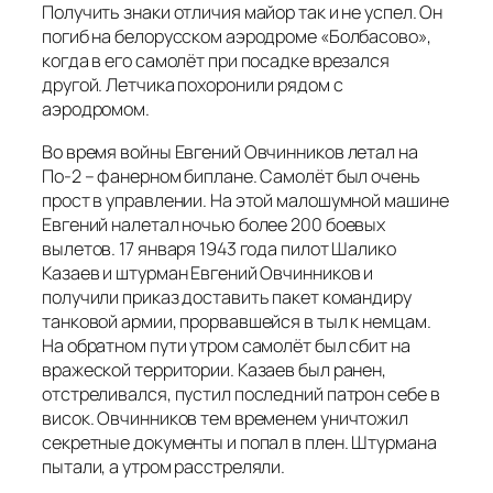
Получить знаки отличия майор так и не успел. Он
погиб на белорусском аэродроме «Болбасово»,
когда в его самолёт при посадке врезался
другой. Летчика похоронили рядом с
аэродромом.
Во время войны Евгений Овчинников летал на
По-2 – фанерном биплане. Самолёт был очень
прост в управлении. На этой малошумной машине
Евгений налетал ночью более 200 боевых
вылетов. 17 января 1943 года пилот Шалико
Казаев и штурман Евгений Овчинников и
получили приказ доставить пакет командиру
танковой армии, прорвавшейся в тыл к немцам.
На обратном пути утром самолёт был сбит на
вражеской территории. Казаев был ранен,
отстреливался, пустил последний патрон себе в
висок. Овчинников тем временем уничтожил
секретные документы и попал в плен. Штурмана
пытали, а утром расстреляли.