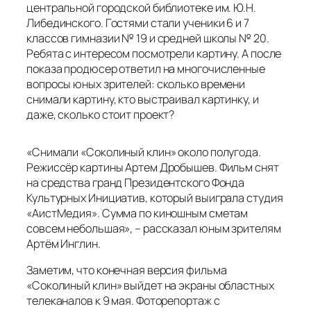
центральной городской библиотеке им. Ю.Н.
Либединского. Гостями стали ученики 6 и 7
классов гимназии № 19 и средней школы № 20.
Ребята с интересом посмотрели картину. А после
показа продюсер ответил на многочисленные
вопросы юных зрителей: сколько времени
снимали картину, кто выстраивал картинку, и
даже, сколько стоит проект?
«Снимали «Соколиный клин» около полугода.
Режиссёр картины Артем Дробышев. Фильм снят
на средства гранд Президентского Фонда
Культурных Инициатив, который выиграла студия
«АистМедия». Сумма по киношным сметам
совсем небольшая», – рассказал юным зрителям
Артём Инглин.
Заметим, что конечная версия фильма
«Соколиный клин» выйдет на экраны областных
телеканалов к 9 мая. Фоторепортаж с