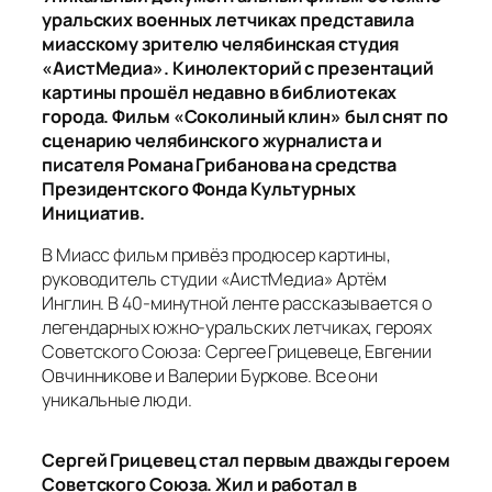
уральских военных летчиках представила
миасскому зрителю челябинская студия
«АистМедиа». Кинолекторий с презентаций
картины прошёл недавно в библиотеках
города. Фильм «Соколиный клин» был снят по
сценарию челябинского журналиста и
писателя Романа Грибанова на средства
Президентского Фонда Культурных
Инициатив.
В Миасс фильм привёз продюсер картины,
руководитель студии «АистМедиа» Артём
Инглин. В 40-минутной ленте рассказывается о
легендарных южно-уральских летчиках, героях
Советского Союза: Сергее Грицевеце, Евгении
Овчинникове и Валерии Буркове. Все они
уникальные люди.
Сергей Грицевец стал первым дважды героем
Советского Союза. Жил и работал в