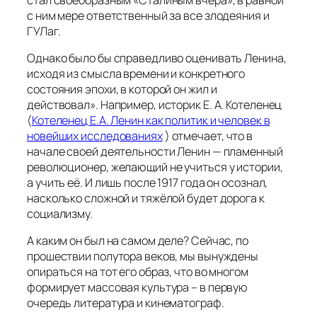
с ним мере ответственный за все злодеяния и
ГУЛаг.
Однако было бы справедливо оценивать Ленина,
исходя из смысла времени и конкретного
состояния эпохи, в которой он жил и
действовал». Например, историк Е. А. Котеленец
(
Котеленец Е.А. Ленин как политик и человек в
новейших исследованиях
) отмечает, что в
начале своей деятельности Ленин — пламенный
революционер, желающий не учиться у истории,
а учить её. И лишь после 1917 года он осознал,
насколько сложной и тяжёлой будет дорога к
социализму.
А каким он был на самом деле? Сейчас, по
прошествии полутора веков, мы вынуждены
опираться на тот его образ, что во многом
формирует массовая культура – в первую
очередь литература и кинематограф.