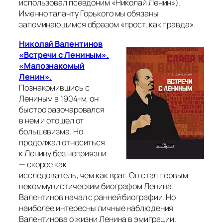
использовал псевдоним «Николай Ленин»).
Именно таланту Горького мы обязаны
запоминающимся образом «прост, как правда».
Николай Валентинов
«Встречи с Лениным».
«Малознакомый
Ленин».
Познакомившись с
Лениным в 1904-м, он
быстро разочаровался
в нем и отошел от
большевизма. Но
продолжал относиться
к Ленину без неприязни
— скорее как
исследователь, чем как враг. Он стал первым
некоммунистическим биографом Ленина.
Валентинов начал с ранней биографии. Но
наиболее интересны личные наблюдения
Валентинова о жизни Ленина в эмиграции.