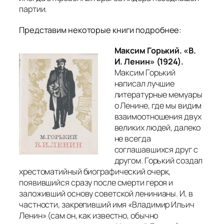
партии.
Представим некоторые книги подробнее:
Максим Горький. «В.
И. Ленин» (1924).
Максим Горький
написал лучшие
литературные мемуары
о Ленине, где мы видим
взаимоотношения двух
великих людей, далеко
не всегда
соглашавшихся друг с
другом. Горький создал
хрестоматийный биографический очерк,
появившийся сразу после смерти героя и
заложивший основу советской ленинианы. И, в
частности, закрепивший имя «Владимир Ильич
Ленин» (сам он, как известно, обычно