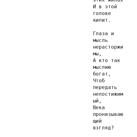
И в этой 
голове 
кипит.
Глаза и 
мысль 
нерасторжи
мы,
А кто так 
мыслию 
богат,
Чтоб 
передать 
непостижим
ый,
Века 
пронизываю
щий 
взгляд?