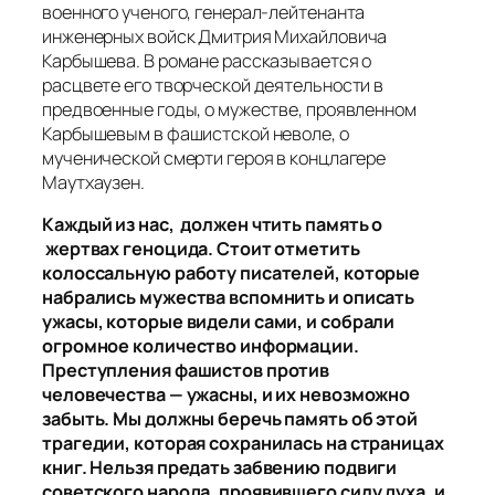
военного ученого, генерал-лейтенанта
инженерных войск Дмитрия Михайловича
Карбышева. В романе рассказывается о
расцвете его творческой деятельности в
предвоенные годы, о мужестве, проявленном
Карбышевым в фашистской неволе, о
мученической смерти героя в концлагере
Маутхаузен.
Каждый из нас, должен чтить память о
жертвах геноцида. Стоит отметить
колоссальную работу писателей, которые
набрались мужества вспомнить и описать
ужасы, которые видели сами, и собрали
огромное количество информации.
Преступления фашистов против
человечества — ужасны, и их невозможно
забыть. Мы должны беречь память об этой
трагедии, которая сохранилась на страницах
книг. Нельзя предать забвению подвиги
советского народа, проявившего силу духа, и