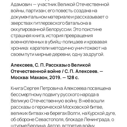
Адамович — участник Великой Отечественной
войны, партизан; его повесть создана на
документальном материале и рассказывает о
зверствах гитлеровского батальона в
оккупированной Белоруссии. Это поистине
страшная книга, история превращения
военнопленных в убийц-полицаев и кровавая
хроника: каратели методично уничтожают на
своем пути мирные деревни, одну за другой.
Алексеев, С. П. Рассказы о Великой
Отечественной войне / С. П. Алексеев. —
Москва: Махаон, 2019. — 128 с.
Книга Сергея Петровича Алексеева посвящена
бессмертному подвигу русского народа в
Великую Отечественную войну. В неё вошли
рассказы о героической Московской битве,
великих битвах на берегах Волги, на Курской дуге,
об обороне Севастополя, блокаде Ленинграда, о
штурме Берлина. Автор, встретив войну