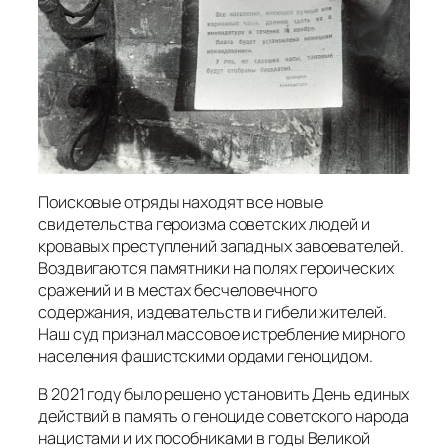
Поисковые отряды находят все новые
свидетельства героизма советских людей и
кровавых преступлений западных завоевателей.
Воздвигаются памятники на полях героических
сражений и в местах бесчеловечного
содержания, издевательств и гибели жителей.
Наш суд признал массовое истребление мирного
населения фашистскими ордами геноцидом.
В 2021 году было решено установить День единых
действий в память о геноциде советского народа
нацистами и их пособниками в годы Великой