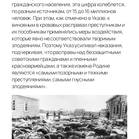
гражданского населения, эта цифра колеблется,
по разным источникам, от 15 до 16 миллионов
человек. При этом, как отмечено в Указе, к
виновным в кровавых расправах преступникам и
их пособникам применялись меры воздействия,
которые явно не соответствовали творимым
злодеяниям. Поэтому Указ усиливал наказания,
подчеркивая, что расправы над беззащитными
советскими гражданами и пленными
красноармейцами, а также измена Родине
являются «самыми позорными и тяжкими
преступлениями, самыми гнусными
злодеяниями».