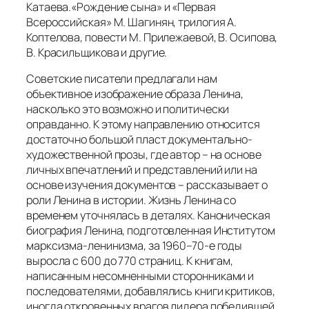
Катаева.«Рождение сына» и «Первая
Всероссийская» М. Шагинян, трилогия А.
Коптелова, повести М. Прилежаевой, В. Осипова,
В. Красильщикова и другие.
Советские писатели предлагали нам
объективное изображение образа Ленина,
насколько это возможно и политически
оправданно. К этому направлению относится
достаточно большой пласт документально-
художественной прозы, где автор – на основе
личных впечатлений и представлений или на
основе изучения документов – рассказывает о
роли Ленина в истории. Жизнь Ленина со
временем уточнялась в деталях. Каноническая
биография Ленина, подготовленная Институтом
марксизма-ленинизма, за 1960–70-е годы
выросла с 600 до 770 страниц. К книгам,
написанным несомненными сторонниками и
последователями, добавлялись книги критиков,
иногда откровенных врагов лидера победившей