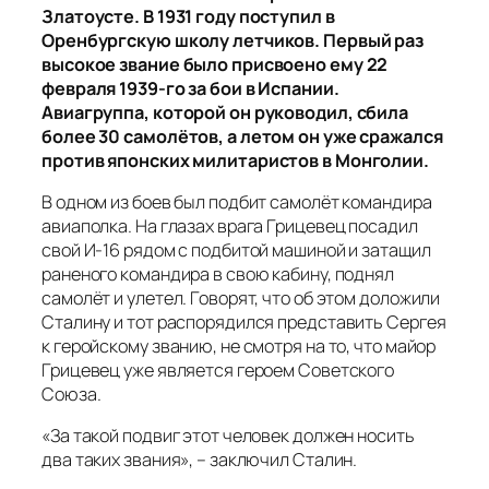
Златоусте. В 1931 году поступил в
Оренбургскую школу летчиков. Первый раз
высокое звание было присвоено ему 22
февраля 1939-го за бои в Испании.
Авиагруппа, которой он руководил, сбила
более 30 самолётов, а летом он уже сражался
против японских милитаристов в Монголии.
В одном из боев был подбит самолёт командира
авиаполка. На глазах врага Грицевец посадил
свой И-16 рядом с подбитой машиной и затащил
раненого командира в свою кабину, поднял
самолёт и улетел. Говорят, что об этом доложили
Сталину и тот распорядился представить Сергея
к геройскому званию, не смотря на то, что майор
Грицевец уже является героем Советского
Союза.
«За такой подвиг этот человек должен носить
два таких звания», – заключил Сталин.