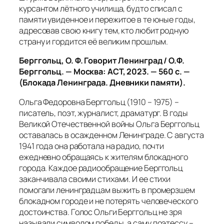
курсантом лётного училища, будто списал с
памяти увиденное и пережитое в те юные годы,
адресовав свою книгу тем, кто любит родную
страну и гордится её великим прошлым.
Берггольц, О. Ф. Говорит Ленинград / О.Ф.
Берггольц. — Москва: АСТ, 2023. — 560 с. —
(Блокада Ленинграда. Дневники памяти).
Ольга Федоровна Берггольц (1910 – 1975) –
писатель, поэт, журналист, драматург. В годы
Великой Отечественной войны Ольга Берггольц
оставалась в осажденном Ленинграде. С августа
1941 года она работала на радио, почти
ежедневно обращаясь к жителям блокадного
города. Каждое радиообращение Берггольц
заканчивала своими стихами. И ее стихи
помогали ленинградцам выжить в промерзшем
блокадном городе и не потерять человеческого
достоинства. Голос Ольги Берггольц не зря
называли символом победы, а саму поэтессу –