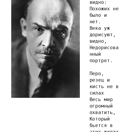
видно:
Похожих не 
было и 
нет.
Века уж 
дорисуют, 
видно,
Недорисова
нный 
портрет.
Перо, 
резец и 
кисть не в 
силах
Весь мир 
огромный 
охватить,
Который 
бьется в 
этих жилах