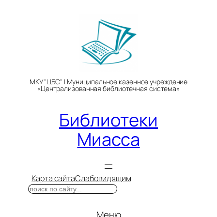
Перейти
к
содержимому
МКУ "ЦБС" | Муниципальное казенное учреждение
«Централизованная библиотечная система»
Библиотеки
Миасса
Карта сайта
Слабовидящим
Поиск
Меню