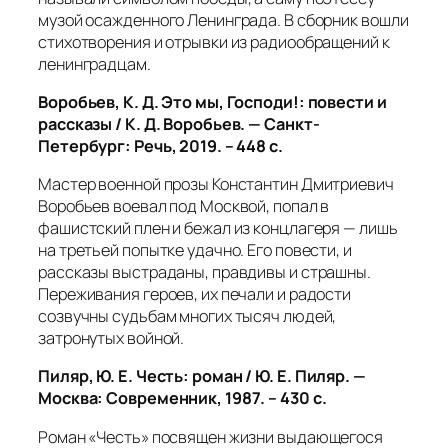
музой осажденного Ленинграда. В сборник вошли
стихотворения и отрывки из радиообращений к
ленинградцам.
Воробьев, К. Д. Это мы, Господи!: повести и
рассказы / К. Д. Воробьев. — Санкт-
Петербург: Речь, 2019. – 448 с.
Мастер военной прозы Константин Дмитриевич
Воробьев воевал под Москвой, попал в
фашистский плен и бежал из концлагеря — лишь
на третьей попытке удачно. Его повести, и
рассказы выстраданы, правдивы и страшны.
Переживания героев, их печали и радости
созвучны судьбам многих тысяч людей,
затронутых войной.
Пиляр, Ю. Е.
Честь: роман / Ю. Е. Пиляр. —
Москва: Современник, 1987. – 430 с.
Роман «Честь» посвящен жизни выдающегося