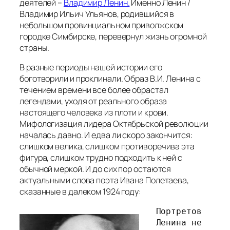
деятелей –
Владимир Ленин.
Именно Ленин /
Владимир Ильич Ульянов, родившийся в
небольшом провинциальном приволжском
городке Симбирске, перевернул жизнь огромной
страны.
В разные периоды нашей истории его
боготворили и проклинали. Образ В.И. Ленина с
течением времени все более обрастал
легендами, уходя от реального образа
настоящего человека из плоти и крови.
Мифологизация лидера Октябрьской революции
началась давно. И едва ли скоро закончится:
слишком велика, слишком противоречива эта
фигура, слишком трудно подходить к ней с
обычной меркой. И до сих пор остаются
актуальными слова поэта Ивана Полетаева,
сказанные в далеком 1924 году:
Портретов 
Ленина не 