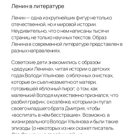
Ленин в литературе
Ленин — одна из крупнейших фигур не только
отечественной, но и мировой истории.
Неудивительно, что о нем написаны тысячи
страниц не только научных текстов. Образ
Ленина в современной литературе представлен в
разных направлениях.
Советские дети знакомились с образом
«дедушки Ленина», читая истории о детских
годах Володи Ульянове: о яблочных очистках,
которые он съел незаметно от матери,
готовившей яблочный пирог; о том, как
маленький Володя мужественно признался, что
разбил графин; о козлёнке, которым он пугал
своего младшего брата Дмитрия, чтобы
«воспитать в нём бесстрашие». Возможно, в
жизни реального Володи Ульянова и были такие
эпизоды (о некоторых из них скажет писатель