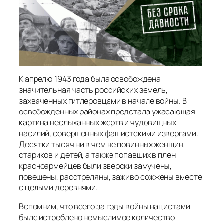
К апрелю 1943 года была освобождена
значительная часть российских земель,
захваченных гитлеровцами в начале войны. В
освобожденных районах предстала ужасающая
картина неслыханных жертв и чудовищных
насилий, совершенных фашистскими извергами.
Десятки тысяч ни в чем не повинных женщин,
стариков и детей, а также попавших в плен
красноармейцев были зверски замучены,
повешены, расстреляны, заживо сожжены вместе
с целыми деревнями.
Вспомним, что всего за годы войны нацистами
было истреблено немыслимое количество