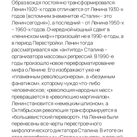
Образ вождя постоянно трансформировался:
Ленин 1920-х годов отличается от Ленина 1930-х
годов (вспомним знаменитое «Сталин – это
Ленин сегодня»), а последний – от Ленина 1950-х
– 1960-х годов. Очередной мощный сдвиг в
«ленинском миф»» произошёл не в 1990-е годы, а
в период Перестройки. Ленин тогда
рассматривался как «антипод» Сталина –
организатора массовых репрессий. В 1990-е
годы произошло новое переформатирование
мифа о Ленине. Его изображают уже не
«пламенным революционером», а «безумным
фанатиком», которому чуждо что-либо
человеческое; «революция народных масс»
превращается в «революцию маргиналов».
Ленин становится «немецким шпионом», а
Октябрьская революция трансформируется в
«большевистский переворот». На Ленина были
перенесены все черты перестроечного
мифологического диктатора Сталина. В итоге он
стал своеобразным «Сталиным вчера», в равной