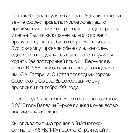
Летчик Валерий Бурков воевал в Афганистане, на
земле корректировал штурмовую авиацию,
принимал участие в операциях в Панджшерском
ущелье. Был тяжело ранен, миной оторвало
правую ногу, раздробило левую. В госпитале
Буркову ампутировали обе ноги ниже колен,
однако не пал духом, заказал протезы, учился
ходить без посторонней помощи. Вернулся в
строй. В 1986 году окончил военную академию
им. Ю.А. Гагарина. Он стал последним героем
Советского Союза. Высокое звание ему
присвоили в октябре 1991 года.
После службы занимался общественно работой.
В 2016 году Валерий Бурков принял монашество
под именем Киприан.
Кинопоказ фильма прошёл в библиотеке-
филиале № 6 «БЛИК» поселка Строителей и