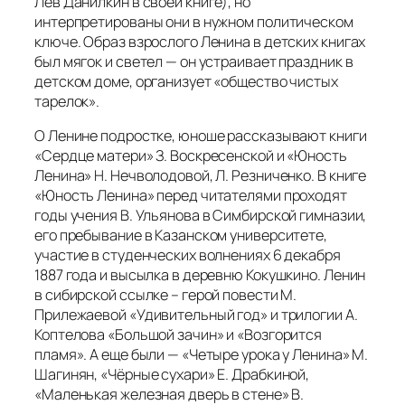
Лев Данилкин в своей книге), но
интерпретированы они в нужном политическом
ключе. Образ взрослого Ленина в детских книгах
был мягок и светел — он устраивает праздник в
детском доме, организует «общество чистых
тарелок».
О Ленине подростке, юноше рассказывают книги
«Сердце матери» З. Воскресенской и «Юность
Ленина» Н. Нечволодовой, Л. Резниченко. В книге
«Юность Ленина» перед читателями проходят
годы учения В. Ульянова в Симбирской гимназии,
его пребывание в Казанском университете,
участие в студенческих волнениях 6 декабря
1887 года и высылка в деревню Кокушкино. Ленин
в сибирской ссылке – герой повести М.
Прилежаевой «Удивительный год» и трилогии А.
Коптелова «Большой зачин» и «Возгорится
пламя». А еще были — «Четыре урока у Ленина» М.
Шагинян, «Чёрные сухари» Е. Драбкиной,
«Маленькая железная дверь в стене» В.