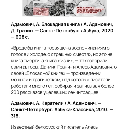
Адамович, А. Блокадная книга / А. Адамович,
Д. Гранин. — Санкт-Петербург: Азбука, 2020.
— 608 с.
«Вроде бы книга посвящена воспоминаниям о
голоде и холоде, о страшных смертях, но это не
книга смерти, а книга жизни»,
— так говорили
сами авторы, Даниил Гранин и Алесь Адамович, о
своей «Блокадной книге» — произведении
мощном и трагическом, над которым писатели
работали много лет, собирая и записывая более
200 рассказов уцелевших ленинградцев.
Адамович, А. Каратели / А. Адамович. —
Санкт-Петербург: Азбука-Классика, 2010. —
318.
Известный белорусский писатель Алесь