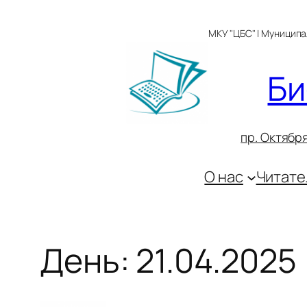
Перейти
к
МКУ "ЦБС" | Муницип
содержимому
Би
пр. Октября
О нас
Читате
День:
21.04.2025