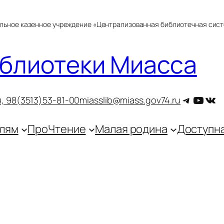
альное казенное учреждение «Централизованная библиотечная сис
блиотеки Миасса
Telegra
YouT
ВКо
, 9
8(3513)53-81-00
miasslib@miass.gov74.ru
лям
ПроЧтение
Малая родина
Доступн