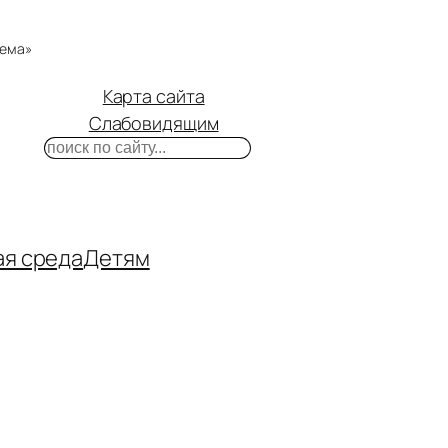
тема»
Карта сайта
Слабовидящим
Поиск
m
ube
нтакте
ая среда
Детям