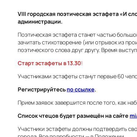
VIII городская поэтическая эстафета «И с
администрации.
Поэтическая эстафета станет частью большо
зачитать стихотворение (или отрывок из про
поэтического слова друг другу. Время выступ
Старт эстафеты в 13.30
!
Участниками эстафеты станут первые 60 чел
Регистрируйтесь
по ссылке
.
Прием заявок завершится после того, как набе
Список чтецов будет размещён на сайте
mi
Участники эстафеты должны подтвердить сво
города. Все подробности — в Положении.