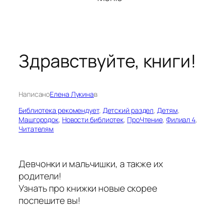
Здравствуйте, книги!
Написано
Елена Лукина
в
Библиотека рекомендует
, 
Детский раздел
, 
Детям
, 
Машгородок
, 
Новости библиотек
, 
ПроЧтение
, 
Филиал 4
, 
Читателям
Девчонки и мальчишки, а также их
родители!
Узнать про книжки новые скорее
поспешите вы!