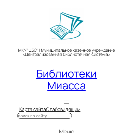
Перейти
к
содержимому
МКУ "ЦБС" | Муниципальное казенное учреждение
«Централизованная библиотечная система»
Библиотеки
Миасса
Карта сайта
Слабовидящим
Поиск
Меню