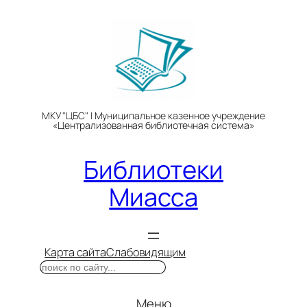
Перейти
к
содержимому
МКУ "ЦБС" | Муниципальное казенное учреждение
«Централизованная библиотечная система»
Библиотеки
Миасса
Карта сайта
Слабовидящим
Поиск
Меню