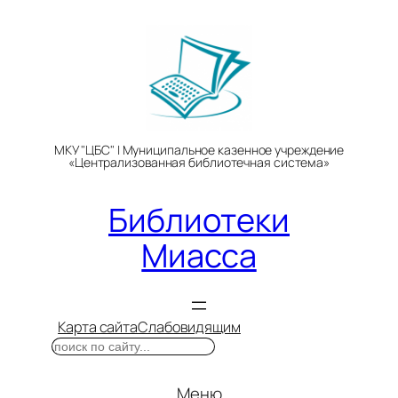
Перейти
к
содержимому
МКУ "ЦБС" | Муниципальное казенное учреждение
«Централизованная библиотечная система»
Библиотеки
Миасса
Карта сайта
Слабовидящим
Поиск
Меню