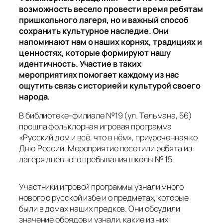
возможность весело провести время ребятам
пришкольного лагеря, но и важный способ
сохранить культурное наследие. Они
напоминают нам о наших корнях, традициях и
ценностях, которые формируют нашу
идентичность. Участие в таких
мероприятиях помогает каждому из нас
ощутить связь с историей и культурой своего
народа.
В библиотеке-филиале №19 (ул. Тельмана, 56)
прошла фольклорная игровая программа
«Русский дом и всё, что в нём», приуроченная ко
Дню России. Мероприятие посетили ребята из
лагеря дневного пребывания школы № 15.
Участники игровой программы узнали много
нового о русской избе и о предметах, которые
были в домах наших предков. Они обсудили
значение обрядов и узнали, какие из них