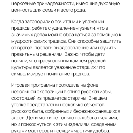
церковные принадлежности, имеющие духовную
ценность для семьи и всего рода.
Когда заговорили о почитании и уважении
предков, ребята с удивлением узнали, что в
значимых делах можно обращаться за помощью к
мудрости своих предков. Они способны защитить
от врагов, послать выздоровление или научить
правильным решениям. Важно, чтобы дети
поняли, что краеугольным камнем русской
культуры является уважение старших, что
символизирует почитание предков.
Игровая программа проходила на фоне
небольшой экспозиции в стиле русской избы,
состоящей из предметов старины. В нашем
уголке представлены несколько объектов
русского быта, собранных и бережно хранящихся
здесь. Дети могли не только полюбоваться ими,
но и прикоснуться к этим изделиям, созданным
руками мастеров и несущим частичку добра.