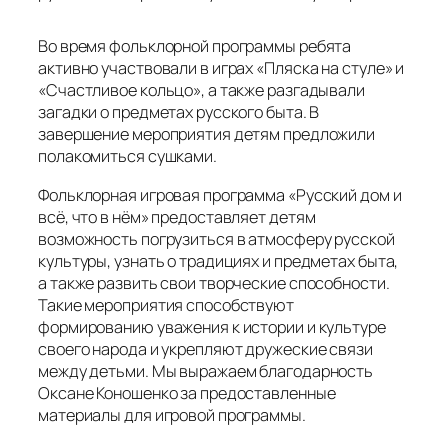
Во время фольклорной программы ребята
активно участвовали в играх «Пляска на стуле» и
«Счастливое кольцо», а также разгадывали
загадки о предметах русского быта. В
завершение мероприятия детям предложили
полакомиться сушками.
Фольклорная игровая программа «Русский дом и
всё, что в нём» предоставляет детям
возможность погрузиться в атмосферу русской
культуры, узнать о традициях и предметах быта,
а также развить свои творческие способности.
Такие мероприятия способствуют
формированию уважения к истории и культуре
своего народа и укрепляют дружеские связи
между детьми. Мы выражаем благодарность
Оксане Коношенко за предоставленные
материалы для игровой программы.