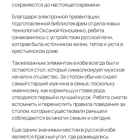
сохраняются до настоящего времени.
Благодаря электронной презентации,
подготовленной библиотекарем отдела новых
технологий Оксаной Коношенко, ребята
ознакомились с устройством русской печи,
которая была источником жизни, тепла и уюта в
крестьянском доме.
Также важным элементом в избе всегда был и
остается стол, который символизирует мужское
начало и отцовство. За столом обычно сидел
самый старший мужчина в семье, поскольку
именно ему, как кормильцу и главе рода,
отводился первый и лучший кусок. Ребята смогли
вспомнить и перечислить правила поведения за
столом, которые существовали раньше и
соблюдаются во многих семьях и сегодня.
Еще одним значимым местом в русской избе
является Красный угол, где размещались