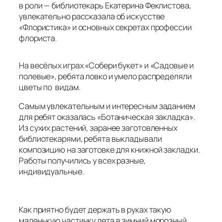
в роли — библиотекарь Екатерина Феклистова,
увлекательно рассказала об искусстве
«Флористика» и основных секретах профессии
флориста.
На весёлых играх «Собери букет» и «Садовые и
полевые», ребята ловко и умело распределяли
цветы по видам.
Самым увлекательным и интересным заданием
для ребят оказалась «Ботаническая закладка».
Из сухих растений, заранее заготовленных
библиотекарями, ребята выкладывали
композицию на заготовке для книжной закладки.
Работы получились у всех разные,
индивидуальные.
Как приятно будет держать в руках такую
маленькую частичку лета в зимний морозный