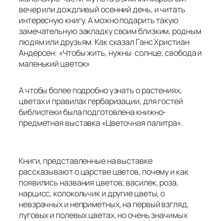
вечер или дождливый осенний день, и читать
интересную книгу. А можно подарить такую
замечательную закладку своим близким, родным
людям или друзьям. Как сказал Ганс Христиан
Андерсен: «Чтобы жить, нужны солнце, свобода и
маленький цветок»
А чтобы более подробно узнать о растениях,
цветах и правилах гербаризации, для гостей
библиотеки была подготовлена книжно-
предметная выставка «Цветочная палитра».
Книги, представленные на выставке
рассказывают о царстве цветов, почему и как
появились названия цветов; василек, роза,
нарцисс, колокольчик и другие цветы, о
невзрачных и неприметных, на первый взгляд,
луговых и полевых цветах, но очень значимых