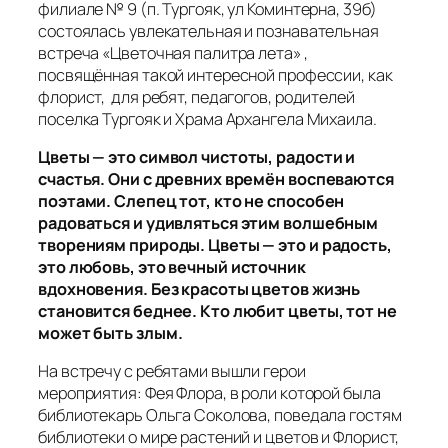
филиале № 9 (п. Тургояк, ул Коминтерна, 39б)
состоялась увлекательная и познавательная
встреча «Цветочная палитра лета» ,
посвящённая такой интересной профессии, как
флорист, для ребят, педагогов, родителей
поселка Тургояк и Храма Архангела Михаила.
Цветы — это символ чистоты, радости и
счастья. Они с древних времён воспеваются
поэтами. Слепец тот, кто не способен
радоваться и удивляться этим волшебным
творениям природы. Цветы — это и радость,
это любовь, это вечный источник
вдохновения. Без красоты цветов жизнь
становится беднее. Кто любит цветы, тот не
может быть злым.
На встречу с ребятами вышли герои
мероприятия: Фея Флора, в роли которой была
библиотекарь Ольга Соколова, поведала гостям
библиотеки о мире растений и цветов и Флорист,