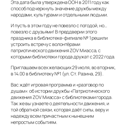
Эта дата была утверждена ООН в 2011 году как
способ подчеркнуть значение дружбы между
народами, культурами и отдельными людьми.
И пусть в этом году не повезло с погодой, но…
повезло с друзьями! В преддверии этого
праздника в библиотеке-филиале № 1 решили
устроить встречу с волонтёрами
патриотического движения ZOV Миасса, с
которыми библиотеки города дружат с 2022 года.
Приглашаем всех желающих 29 июля, во вторник,
в 14.00 в библиотеку №1 (ул. Ст. Разина, 29).
Вас ждёт игровая программа и «разговор по
душам»: об истории дружбы «Патриотического
движения ZOV Миасса» с библиотеками города.
Так же вы узнаете о деятельности движения, и
той обратной связи, которая даёт силы, веру и
надежду всем причастным к нынешним
непростым событиям.