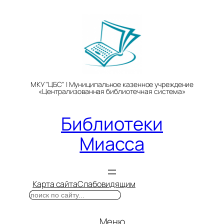
Перейти
к
содержимому
МКУ "ЦБС" | Муниципальное казенное учреждение
«Централизованная библиотечная система»
Библиотеки
Миасса
Карта сайта
Слабовидящим
Поиск
Меню