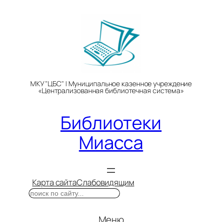
Перейти
к
содержимому
МКУ "ЦБС" | Муниципальное казенное учреждение
«Централизованная библиотечная система»
Библиотеки
Миасса
Карта сайта
Слабовидящим
Поиск
Меню