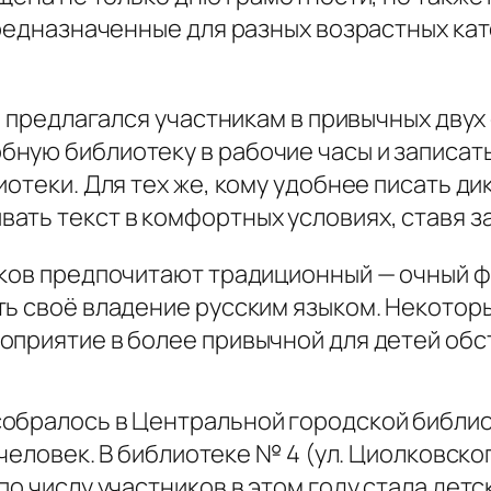
предназначенные для разных возрастных ка
 и предлагался участникам в привычных двух
бную библиотеку в рабочие часы и записа
иотеки. Для тех же, кому удобнее писать д
ть текст в комфортных условиях, ставя за
иков предпочитают традиционный — очный 
ть своё владение русским языком. Некотор
оприятие в более привычной для детей обс
обралось в Центральной городской библиот
 человек. В библиотеке № 4 (ул. Циолковско
о числу участников в этом году стала детск