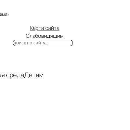
тема»
Карта сайта
Слабовидящим
Поиск
m
ube
нтакте
ая среда
Детям