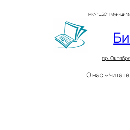
Перейти
к
МКУ "ЦБС" | Муницип
содержимому
Би
пр. Октября
О нас
Читате