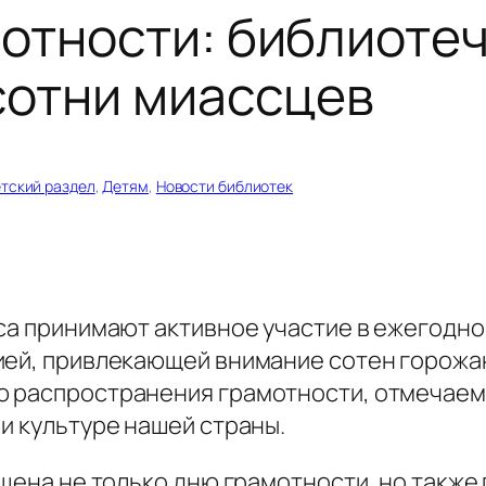
отности: библиоте
сотни миассцев
тский раздел
, 
Детям
, 
Новости библиотек
сса принимают активное участие в ежегодн
ией, привлекающей внимание сотен горожан
 распространения грамотности, отмечаемо
и культуре нашей страны.
ящена не только дню грамотности, но также 