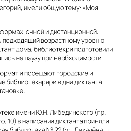
тегорий, имели общую тему: «Моя
 формах: очной и дистанционной.
ть подходящий возрастному уровню
иктант дома, библиотекри подготовили
пись на паузу при необходимости.
формат и посещают городские и
ые библиотекаряри в дни диктанта
тановке.
еке имени Ю.Н. Либединского (пр.
го, 10) в написании диктанта приняли
ая библиотека № 22 (ул. Лихачёва, д.