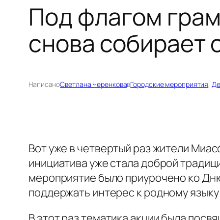
Под флагом грам
снова собирает 
Написано
Светлана Черенкова
в
Городские мероприятия
, 
Де
Вот уже в четвертый раз жители Миа
инициатива уже стала доброй традиц
мероприятие было приурочено ко Дню
поддержать интерес к родному языку 
В этот раз тематика акции была посв