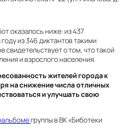
бот оказалось ниже: из 437
году из 346 диктантов такими
в свидетельствует о том, что такой
ления и взрослого населения.
ресованность жителей города к
тря на снижение числа отличных
ствоваться и улучшать свою
оальбоме
группы в ВК «Биботеки