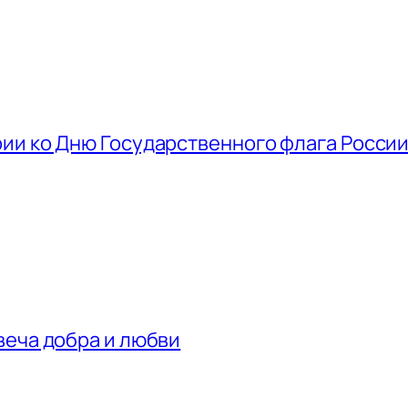
ии ко Дню Государственного флага Росси
веча добра и любви