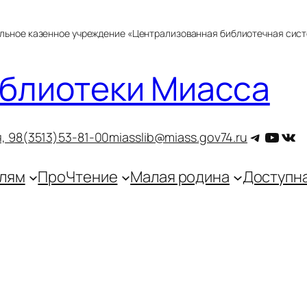
альное казенное учреждение «Централизованная библиотечная сис
блиотеки Миасса
Telegra
YouT
ВКо
, 9
8(3513)53-81-00
miasslib@miass.gov74.ru
лям
ПроЧтение
Малая родина
Доступн