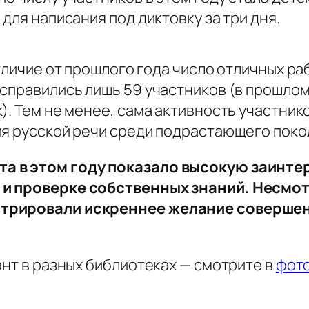
для написания под диктовку за три дня.
тличие от прошлого года число отличных ра
справились лишь 59 участников (в прошлом 
). Тем не менее, сама активность участнико
ия русской речи среди подрастающего поко
а в этом году показало высокую заинте
 и проверке собственных знаний. Несмо
стрировали искреннее желание совершен
ант в разных библиотеках — смотрите в
фот