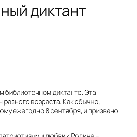
чный диктант
ом библиотечном диктанте. Эта
 разного возраста. Как обычно,
му ежегодно 8 сентября, и призвано
патриотизму и любви к Родине –