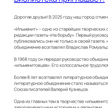
Дорогие друзья! В 2025 году наш город отме
«Ильменит» – одно из старейших творческих 
редакции газеты «На борьбу». Первый руково
публиковались они не только в своей газете,
объединение возглавлял Владислав Ромуаль
В 1968 году он передал руководство объедине
«ильменитовцев». Его колоссальное трудолю
Более 8 лет возглавлял литературное объеди
литературное объединение стало называться 
Союза писателей Валерий Кузнецов.
Одна из главных тем в творчестве «ильменит
завораживающими историями и легендами.