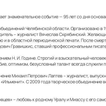
чает знаменательное событие — 95 лет со дня основ
объединений Челябинской области. Организовано в 1
дитель – журналист Вячеслав Скрябинский. Желающи
 но и в областной периодической печати. После сме
дович Гравишкис, ставший профессиональным писат
нием Н. И. Године. Строгий и взыскательный челове
бие, оптимизм, безусловный талант всегда служили
нение Михаил Петрович Лаптев – журналист, выпускн
«Ильменит». С 2009 года творческое объединение в
овцев» – любовь к родному Уралу и Миассу с его са