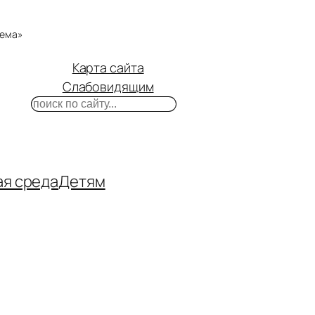
тема»
Карта сайта
Слабовидящим
Поиск
m
ube
нтакте
ая среда
Детям