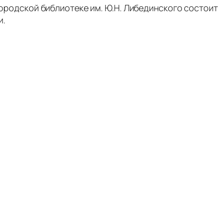
 городской библиотеке им. Ю.Н. Либединского состои
и.