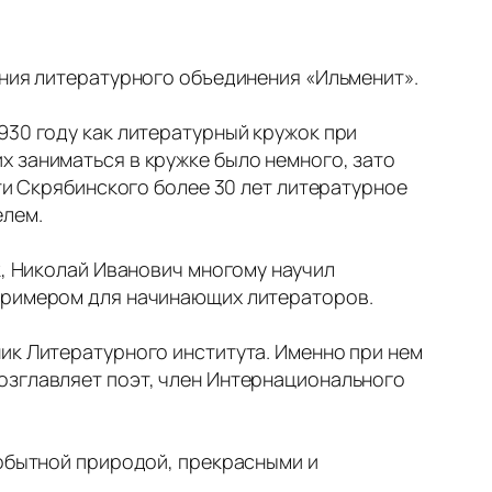
ания литературного объединения «Ильменит».
930 году как литературный кружок при
х заниматься в кружке было немного, зато
рти Скрябинского более 30 лет литературное
елем.
к, Николай Иванович многому научил
 примером для начинающих литераторов.
ик Литературного института. Именно при нем
озглавляет поэт, член Интернационального
мобытной природой, прекрасными и