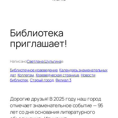
Библиотека
приглашает!
Написано
Светлана Шульгина
в
Библиотечное краеведение
, 
Календарь знаменательных
дат
, 
Коллегам
, 
Краеведческая страница
, 
Новости
библиотек
, 
Старый город
, 
Филиал 3
Дорогие друзья! В 2025 году наш город
отмечает знаменательное событие — 95
лет со дня основания литературного