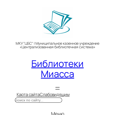
Перейти
к
содержимому
МКУ "ЦБС" | Муниципальное казенное учреждение
«Централизованная библиотечная система»
Библиотеки
Миасса
Карта сайта
Слабовидящим
Поиск
Меню