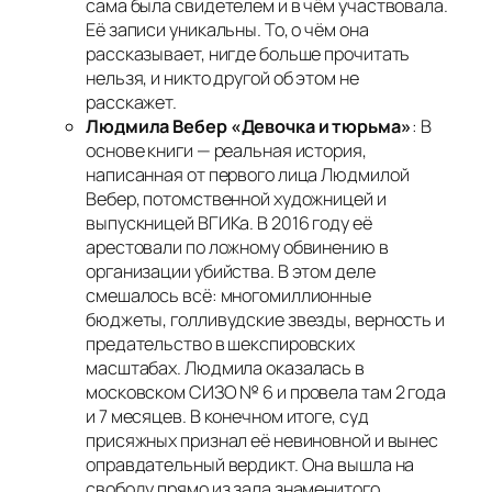
сама была свидетелем и в чём участвовала.
Её записи уникальны. То, о чём она
рассказывает, нигде больше прочитать
нельзя, и никто другой об этом не
расскажет.
Людмила Вебер «Девочка и тюрьма»
: В
основе книги — реальная история,
написанная от первого лица Людмилой
Вебер, потомственной художницей и
выпускницей ВГИКа. В 2016 году её
арестовали по ложному обвинению в
организации убийства. В этом деле
смешалось всё: многомиллионные
бюджеты, голливудские звезды, верность и
предательство в шекспировских
масштабах. Людмила оказалась в
московском СИЗО № 6 и провела там 2 года
и 7 месяцев. В конечном итоге, суд
присяжных признал её невиновной и вынес
оправдательный вердикт. Она вышла на
свободу прямо из зала знаменитого