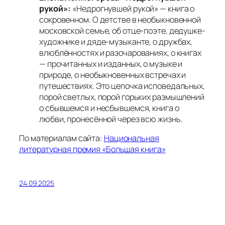
рукой»:
«Недрогнувшей рукой» — книга о
сокровенном. О детстве в необыкновенной
московской семье, об отце-поэте, дедушке-
художнике и дяде-музыканте, о дружбах,
влюблённостях и разочарованиях, о книгах
— прочитанных и изданных, о музыке и
природе, о необыкновенных встречах и
путешествиях. Это цепочка исповедальных,
порой светлых, порой горьких размышлений
о сбывшемся и несбывшемся, книга о
любви, пронесённой через всю жизнь.
По материалам сайта:
Национальная
литературная премия «Большая книга»
24.09.2025