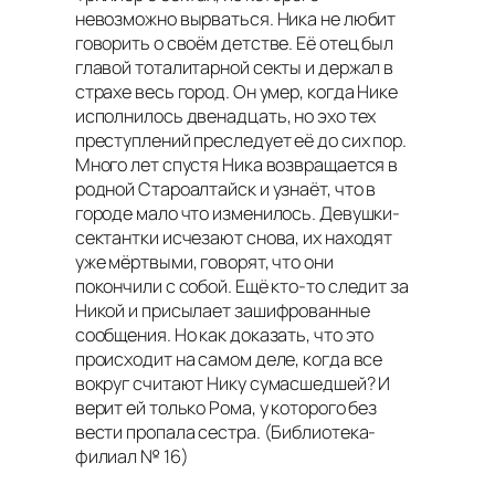
невозможно вырваться. Ника не любит
говорить о своём детстве. Её отец был
главой тоталитарной секты и держал в
страхе весь город. Он умер, когда Нике
исполнилось двенадцать, но эхо тех
преступлений преследует её до сих пор.
Много лет спустя Ника возвращается в
родной Староалтайск и узнаёт, что в
городе мало что изменилось. Девушки-
сектантки исчезают снова, их находят
уже мёртвыми, говорят, что они
покончили с собой. Ещё кто-то следит за
Никой и присылает зашифрованные
сообщения. Но как доказать, что это
происходит на самом деле, когда все
вокруг считают Нику сумасшедшей? И
верит ей только Рома, у которого без
вести пропала сестра.
(Библиотека-
филиал № 16)