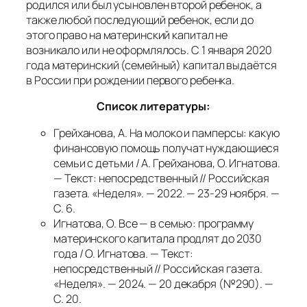
родился или был усыновлен второй ребенок, а
также любой последующий ребенок, если до
этого право на материнский капитал не
возникало или не оформлялось. С 1 января 2020
года материнский (семейный) капитал выдаётся
в России при рождении первого ребенка.
Список литературы:
Грейханова, А. На молоко и памперсы: какую
финансовую помощь получат нуждающиеся
семьи с детьми / А. Грейханова, О. Игнатова.
— Текст: непосредственный // Российская
газета. «Неделя». — 2022. — 23-29 ноября. —
С. 6.
Игнатова, О. Все — в семью: программу
материнского капитала продлят до 2030
года / О. Игнатова. — Текст:
непосредственный // Российская газета.
«Неделя». — 2024. — 20 декабря (№290). —
С. 20.