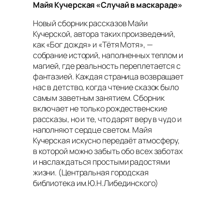
Майя Кучерская «Случай в маскараде»
Новый сборник рассказов Майи
Кучерской, автора таких произведений,
как «Бог дождя» и «Тётя Мотя», —
собрание историй, наполненных теплом и
магией, где реальность переплетается с
фантазией. Каждая страница возвращает
нас в детство, когда чтение сказок было
самым заветным занятием. Сборник
включает не только рождественские
рассказы, но и те, что дарят веру в чудо и
наполняют сердце светом. Майя
Кучерская искусно передаёт атмосферу,
в которой можно забыть обо всех заботах
и наслаждаться простыми радостями
жизни.
(Центральная городская
библиотека им.Ю.Н.Либединского)