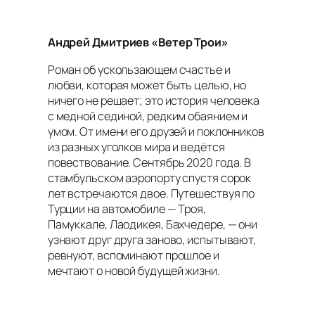
Андрей Дмитриев «Ветер Трои»
Роман об ускользающем счастье и
любви, которая может быть целью, но
ничего не решает; это история человека
с медной сединой, редким обаянием и
умом. От имени его друзей и поклонников
из разных уголков мира и ведётся
повествование. Сентябрь 2020 года. В
стамбульском аэропорту спустя сорок
лет встречаются двое. Путешествуя по
Турции на автомобиле — Троя,
Памуккале, Лаодикея, Бахчедере, — они
узнают друг друга заново, испытывают,
ревнуют, вспоминают прошлое и
мечтают о новой будущей жизни.