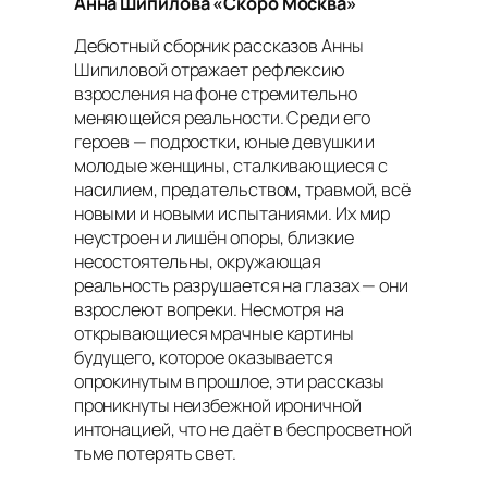
Анна Шипилова «Скоро Москва»
Дебютный сборник рассказов Анны
Шипиловой отражает рефлексию
взросления на фоне стремительно
меняющейся реальности. Среди его
героев — подростки, юные девушки и
молодые женщины, сталкивающиеся с
насилием, предательством, травмой, всё
новыми и новыми испытаниями. Их мир
неустроен и лишён опоры, близкие
несостоятельны, окружающая
реальность разрушается на глазах — они
взрослеют вопреки. Несмотря на
открывающиеся мрачные картины
будущего, которое оказывается
опрокинутым в прошлое, эти рассказы
проникнуты неизбежной ироничной
интонацией, что не даёт в беспросветной
тьме потерять свет.