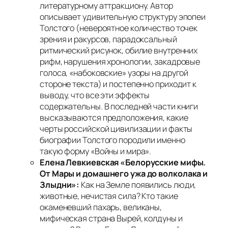
литературному аттракциону. Автор
описывает удивительную структуру эпопеи
Толстого (невероятное количество точек
зрения и ракурсов, парадоксальный
ритмический рисунок, обилие внутренних
рифм, нарушения хронологии, закадровые
голоса, «набоковские» узоры на другой
стороне текста) и постепенно приходит к
выводу, что все эти эффекты
содержательны. В последней части книги
высказываются предположения, какие
черты российской цивилизации и факты
биографии Толстого породили именно
такую форму «Войны и мира».
Елена Левкиевская «Белорусские мифы.
От Мары и домашнего ужа до волколака и
Злыдни»:
Как на Земле появились люди,
животные, нечистая сила? Кто такие
окаменевший пахарь, великаны,
мифическая страна Вырей, колдуны и