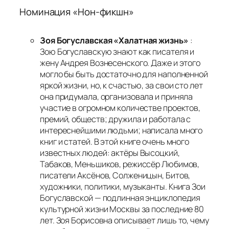
Номинация «Нон-фикшн»
Зоя Богуславская «Халатная жизнь»
:
Зою Богуславскую знают как писателя и
жену Андрея Вознесенского. Даже и этого
могло бы быть достаточно для наполненной
яркой жизни, но, к счастью, за свои сто лет
она придумала, организовала и приняла
участие в огромном количестве проектов,
премий, обществ; дружила и работала с
интереснейшими людьми; написала много
книг и статей. В этой книге очень много
известных людей: актёры Высоцкий,
Табаков, Меньшиков, режиссёр Любимов,
писатели Аксёнов, Солженицын, Битов,
художники, политики, музыканты. Книга Зои
Богуславской — подлинная энциклопедия
культурной жизни Москвы за последние 80
лет. Зоя Борисовна описывает лишь то, чему