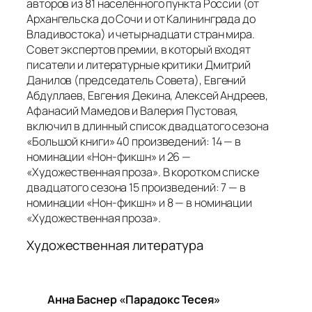
авторов из 81 населённого пункта России (от
Архангельска до Сочи и от Калининграда до
Владивостока) и четырнадцати стран мира.
Совет экспертов премии, в который входят
писатели и литературные критики Дмитрий
Данилов (председатель Совета), Евгений
Абдуллаев, Евгения Декина, Алексей Андреев,
Афанасий Мамедов и Валерия Пустовая,
включил в длинный список двадцатого сезона
«Большой книги» 40 произведений: 14 — в
номинации «Нон-фикшн» и 26 —
«Художественная проза». В коротком списке
двадцатого сезона 15 произведений: 7 — в
номинации «Нон-фикшн» и 8 — в номинации
«Художественная проза».
Художественная литература
Анна Баснер «Парадокс Тесея»