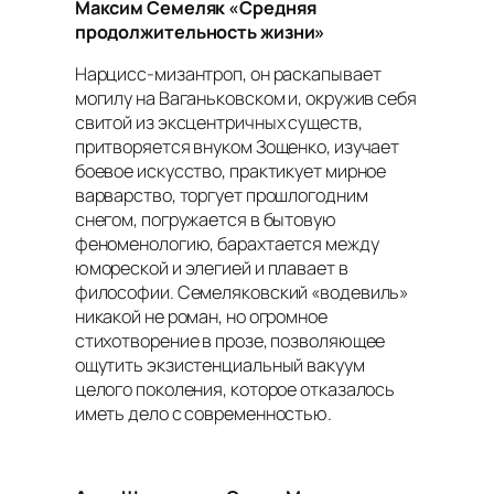
Максим Семеляк «Средняя
продолжительность жизни»
Нарцисс-мизантроп, он раскапывает
могилу на Ваганьковском и, окружив себя
свитой из эксцентричных существ,
притворяется внуком Зощенко, изучает
боевое искусство, практикует мирное
варварство, торгует прошлогодним
снегом, погружается в бытовую
феноменологию, барахтается между
юмореской и элегией и плавает в
философии. Семеляковский «водевиль»
никакой не роман, но огромное
стихотворение в прозе, позволяющее
ощутить экзистенциальный вакуум
целого поколения, которое отказалось
иметь дело с современностью.