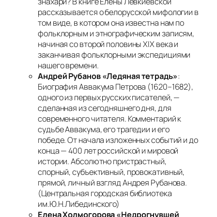
знахари? В книге Елены Левкиевской
рассказывается о белорусской мифологии в
том виде, в котором она известна нам по
фольклорным и этнографическим записям,
начиная со второй половины XIX века и
заканчивая фольклорными экспедициями
нашего времени.
Андрей Рубанов «Ледяная тетрадь»
:
Биография Аввакума Петрова (1620–1682),
одного из первых русских писателей, —
сделанная из сегодняшнего дня, для
современного читателя. Комментарий к
судьбе Аввакума, его трагедии и его
победе. От начала изложенных событий и до
конца — 400 лет российской и мировой
истории. Абсолютно пристрастный,
спорный, субъективный, провокативный,
прямой, личный взгляд Андрея Рубанова.
(Центральная городская библиотека
им.Ю.Н.Либединского)
Елена Холмогорова «Недрогнувшей