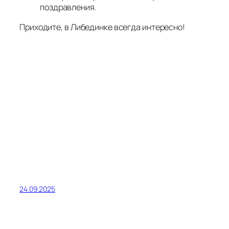
Библиотеки Миасса
МКУ "ЦБС" | Муниципальное казенное
учреждение «Централизованная
библиотечная система»