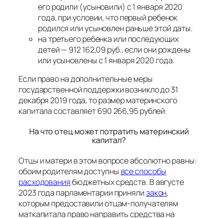
его родили (усыновили) с 1 января 2020
года, при условии, что первый ребенок
родился или усыновлен раньше этой даты.
на третьего ребенка или последующих
детей — 912 162,09 руб., если они рождены
или усыновлены с 1 января 2020 года.
Если право на дополнительные меры
государственной поддержки возникло до 31
декабря 2019 года, то размер материнского
капитала составляет 690 266,95 рублей.
На что отец может потратить материнский
капитал?
Отцы и матери в этом вопросе абсолютно равны:
обоим родителям доступны
все способы
расходования
бюджетных средств. В августе
2023 года парламентарии приняли
закон
,
которым предоставили отцам-получателям
маткапитала право направить средства на