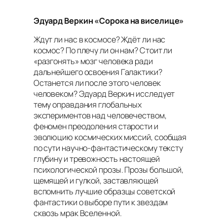
Эдуард Веркин «Сорока на виселице»
Ждут ли нас в космосе? Ждёт ли нас
космос? По плечу ли он нам? Стоит ли
«разгонять» мозг человека ради
дальнейшего освоения Галактики?
Останется ли после этого человек
человеком? Эдуард Веркин исследует
тему оправдания глобальных
экспериментов над человечеством,
феномен преодоления старости и
эволюцию космических миссий, сообщая
по сути научно-фантастическому тексту
глубину и тревожность настоящей
психологической прозы. Прозы большой,
щемящей и гулкой, заставляющей
вспомнить лучшие образцы советской
фантастики о выборе пути к звездам
сквозь мрак Вселенной.