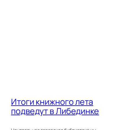
Итоги книжного лета
подведут в Либединке
Центральная городская библиотека им.
Ю.Н.Либединского в ближайшую пятницу
приглашает на подведение итогов Летней
программы чтения!
Наши активные читатели участвовали в конкурсе
«Лучший читатель лета-2025», посвящённом 80-
летию Победы в Великой Отечественной войне и
Году защитника Отечества. Они читали книги о
войне и писали на них отзывы, мастерили
поделки, создавали семейную Книгу Памяти,
участвовали в квест-игре.