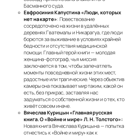
Басманного суда.
Евфросиния Капустина «Люди, которых
нет на карте»
: Повествование
сосредоточено на жизни в удалённых
деревнях Гватемалы и Никарагуа, где люди
борются за выживание в условиях крайней
бедности и отсутствия медицинской
помощи. Главный герой книги — молодая
женщина-фотограф, чья миссия
заключается в том, чтобы запечатлеть
моменты повседневной жизни этих мест,
радостные или трагические. Через объектив
камеры она показывает мир таким, какой он
есть, без прикрас, заставляя нас
задуматься о собственной жизни и о тех, кто
живёт совсем иначе.
Вячеслав Курицын «Главная русская
книга. О «Войне и мире» Л. Н. Толстого»:
Новая книга Вячеслава Курицына — попытка
отнестись к «Войне и миру» как к