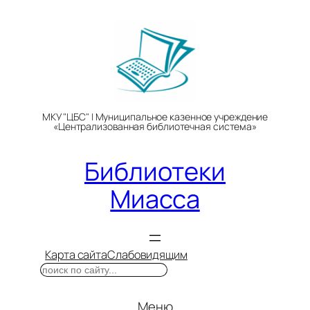
Перейти
к
содержимому
МКУ "ЦБС" | Муниципальное казенное учреждение
«Централизованная библиотечная система»
Библиотеки
Миасса
Карта сайта
Слабовидящим
Поиск
Меню