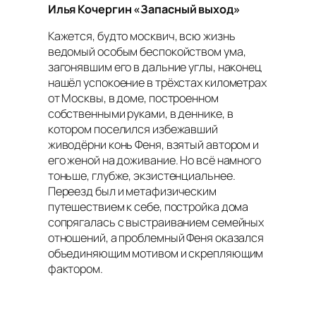
Илья Кочергин «Запасный выход»
Кажется, будто москвич, всю жизнь
ведомый особым беспокойством ума,
загонявшим его в дальние углы, наконец
нашёл успокоение в трёхстах километрах
от Москвы, в доме, построенном
собственными руками, в деннике, в
котором поселился избежавший
живодёрни конь Феня, взятый автором и
его женой на доживание. Но всё намного
тоньше, глубже, экзистенциальнее.
Переезд был и метафизическим
путешествием к себе, постройка дома
сопрягалась с выстраиванием семейных
отношений, а проблемный Феня оказался
объединяющим мотивом и скрепляющим
фактором.