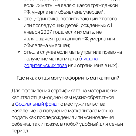
если их мать, не являющаяся гражданкой
РФ, умерла или объявлена умершей;
отец-одиночка, воспитывающий второго
или последующих детей, рожденных с 1
января 2007 года, если их мать, не
являющаяся гражданкой РФ, умерла или
объявлена умершей;
отец, в случае если мать утратила право на
получение маткапитала (
лишена
родительских прав
или ограничена в них).
Где и как отцы могут оформить маткапитал?
Для оформления сертификата на материнский
капитал отцам-одиночкам нужно обратиться
в
Социальный фонд
по месту жительства.
Заявление на получение маткапитала можно
подать как после рождения или усыновления
ребенка, так и позже, в любой удобный для семьи
период.