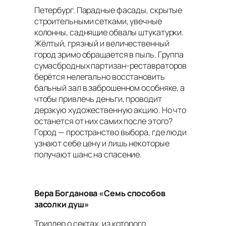
Петербург. Парадные фасады, скрытые
строительными сетками, увечные
колонны, саднящие обвалы штукатурки.
Жёлтый, грязный и величественный
город зримо обращается в пыль. Группа
сумасбродных партизан-реставраторов
берётся нелегально восстановить
бальный зал в заброшенном особняке, а
чтобы привлечь деньги, проводит
дерзкую художественную акцию. Но что
останется от них самих после этого?
Город — пространство выбора, где люди
узнают себе цену и лишь некоторые
получают шанс на спасение.
Вера Богданова «Семь способов
засолки душ»
Триллер о сектах, из которого