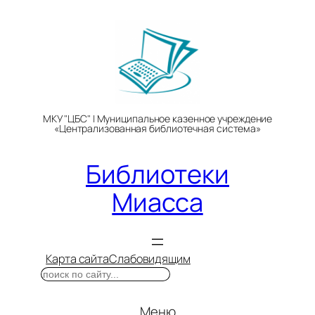
Перейти
к
содержимому
МКУ "ЦБС" | Муниципальное казенное учреждение
«Централизованная библиотечная система»
Библиотеки
Миасса
Карта сайта
Слабовидящим
Поиск
Меню