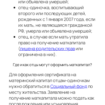
или объявлена умершей;
отец-одиночка, воспитывающий
второго или последующих детей,
рожденных с 1 января 2007 года, если
их мать, не являющаяся гражданкой
РФ, умерла или объявлена умершей;
отец, в случае если мать утратила
право на получение маткапитала
(
лишена родительских прав
или
ограничена в них).
Где и как отцы могут оформить маткапитал?
Для оформления сертификата на
материнский капитал отцам-одиночкам
нужно обратиться в
Социальный фонд
по
месту жительства. Заявление на
получение маткапитала можно подать как
после рождения или усыновления