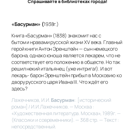
Спрашивайте в библиотеках города!
«Басурман» (
1938г.)
Книга «Басурман» (1838) знакомит нас с
бытом и нравами русской жизни XV века. Главный
герой книги Антон Эренштейн — сын немецкого
барона, однако юноша является лекарем, что не
соответствует его положению в общесте. Но так
решил некий итальянец (уже интрига!). И вот
лекарь- барон Эренштейн прибыл в
Московию
ко
двору русского царя Ивана III. Что ждёт его
здесь?
Лажечников, И.И.
Басурман
: [исторический
роман] / И.И.Лажечников. — Москва :
«Художественная литература. Москва», 1989г. —
(Классики и современники). — 368 стр. — Текст :
непосредственный.