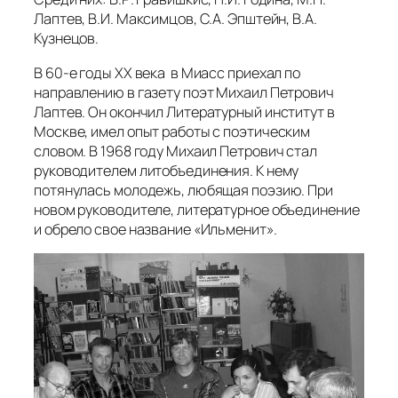
Лаптев, В.И. Максимцов, С.А. Эпштейн, В.А.
Кузнецов.
В 60-е годы ХХ века в Миасс приехал по
направлению в газету поэт Михаил Петрович
Лаптев. Он окончил Литературный институт в
Москве, имел опыт работы с поэтическим
словом. В 1968 году Михаил Петрович стал
руководителем литобъединения. К нему
потянулась молодежь, любящая поэзию. При
новом руководителе, литературное объединение
и обрело свое название «Ильменит».