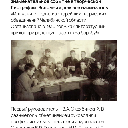
знаменательное событие в творческой
биографии. Вспомним, как всё начиналось…
«Ильменит» – одно из старейших творческих
объединений Челябинской области.
Организовано в 1930 году, как литературный
кружок при редакции газеты «На борьбу!»
Первый руководитель – В.А. Скрябинский. В
разные годы объединением руководили
профессиональные писатели и журналисты.
Среди них: В.Р. Гравишкис, Н.И. Година, М.П.