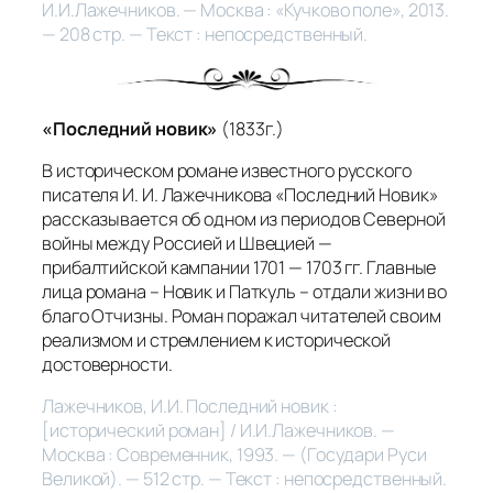
И.И.Лажечников. — Москва : «Кучково поле», 2013.
— 208 стр. — Текст : непосредственный.
«Последний новик»
(1833г.)
В историческом романе известного русского
писателя И. И. Лажечникова «Последний Новик»
рассказывается об одном из периодов Северной
войны между Россией и Швецией —
прибалтийской кампании 1701 — 1703 гг. Главные
лица романа – Новик и Паткуль – отдали жизни во
благо Отчизны. Роман поражал читателей своим
реализмом и стремлением к исторической
достоверности.
Лажечников, И.И. Последний новик :
[исторический роман] / И.И.Лажечников. —
Москва : Современник, 1993. — (Государи Руси
Великой). — 512 стр. — Текст : непосредственный.