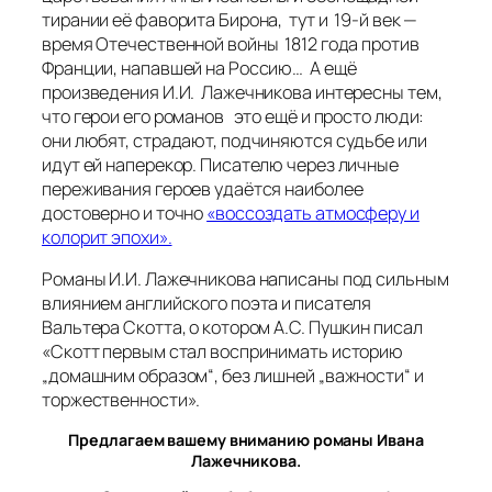
тирании её фаворита Бирона, тут и 19-й век —
время Отечественной войны 1812 года против
Франции, напавшей на Россию… А ещё
произведения И.И. Лажечникова интересны тем,
что герои его романов это ещё и просто люди:
они любят, страдают, подчиняются судьбе или
идут ей наперекор. Писателю через личные
переживания героев удаётся наиболее
достоверно и точно
«воссоздать атмосферу и
колорит эпохи».
Романы И.И. Лажечникова написаны под сильным
влиянием английского поэта и писателя
Вальтера Скотта, о котором А.С. Пушкин писал
«Скотт первым стал воспринимать историю
„домашним образом“, без лишней „важности“ и
торжественности».
Предлагаем вашему вниманию романы Ивана
Лажечникова.