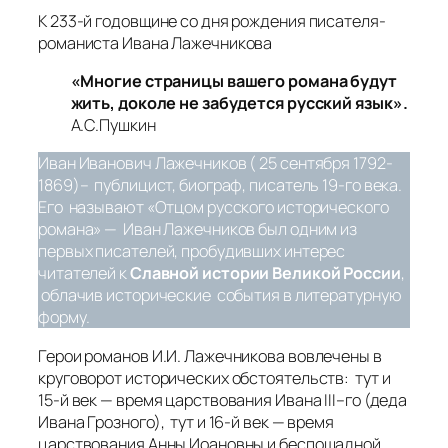
К 233-й годовщине со дня рождения писателя-
романиста Ивана Лажечникова
«Многие страницы вашего романа будут
жить, доколе не забудется русский язык».
А.С.Пушкин
Иван Иванович Лажечников ( 25 сентября 1792-
1869)– публицист, биограф, писатель 19-го века.
Его называют «Отцом русского исторического
романа» — Иван Лажечников был одним из
первых писателей, пробудивших интерес
читателей к
Славной истории Великой России
,
облачив исторические события в литературную
форму.
Герои романов И.И. Лажечникова вовлечены в
круговорот исторических обстоятельств: тут и
15-й век — время царствования Ивана III–го (деда
Ивана Грозного), тут и 16-й век — время
царствования Анны Иоановны и беспощадной