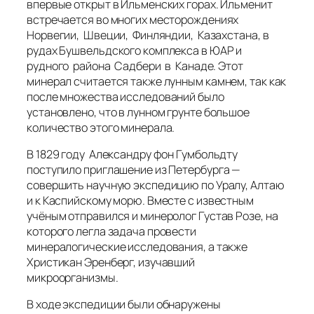
впервые открыт в Ильменских горах. Ильменит
встречается во многих месторождениях
Норвегии, Швеции, Финляндии, Казахстана, в
рудах Бушвельдского комплекса в ЮАР и
рудного района Садбери в Канаде. Этот
минерал считается также лунным камнем, так как
после множества исследований было
установлено, что в лунном грунте большое
количество этого минерала.
В 1829 году Александру фон Гумбольдту
поступило приглашение из Петербурга —
совершить научную экспедицию по Уралу, Алтаю
и к Каспийскому морю. Вместе с известным
учёным отправился и минеролог Густав Розе, на
которого легла задача провести
минералогические исследования, а также
Христикан Эренберг, изучавший
микроорганизмы.
В ходе экспедиции были обнаружены