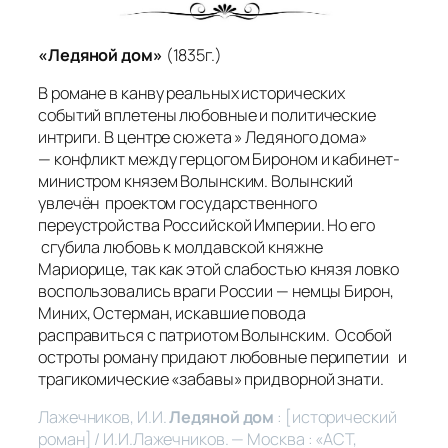
«Ледяной дом»
(1835г.)
В романе в канву реальных исторических
событий вплетены любовные и политические
интриги. В центре сюжета » Ледяного дома»
— конфликт между герцогом Бироном и кабинет-
министром князем Волынским. Волынский
увлечён проектом государственного
переустройства Российской Империи. Но его
сгубила любовь к молдавской княжне
Мариорице, так как этой слабостью князя ловко
воспользовались враги России — немцы Бирон,
Миних, Остерман, искавшие повода
расправиться с патриотом Волынским. Особой
остроты роману придают любовные перипетии и
трагикомические «забавы» придворной знати.
Лажечников, И.И.
Ледяной дом
: [исторический
роман] / И.И.Лажечников. — Москва : «АСТ,