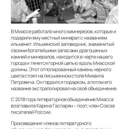
В Миассе работало много камнерезов, которые и
подарили ему местный минерал с названием
ильменит. Ильменский заповедник, знаменитый
своими богатейшими запасами драгоценных
камней и минералов, находится в черте нашего
города и тянется горной цепью вдоль Миасской
долины. Этот отполированный камень черного
цвета стоял на письменном столе Михаила
Петровича. Он гордился подарком, а потом его
название экстраполировал на своё объединение.
С 2018 года литературное объединение Миасса
возглавила Каринэ Гаспарян – поэт, член Союза
писателей России.
Произведения членов литературного