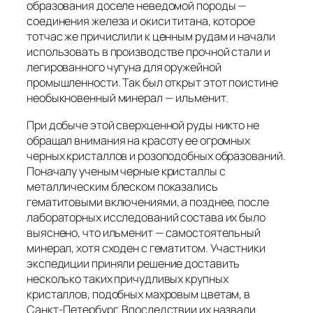
образования доселе неведомой породы —
соединения железа и окиси титана, которое
тотчас же причислили к ценным рудам и начали
использовать в производстве прочной стали и
легированного чугуна для оружейной
промышленности. Так был открыт этот поистине
необыкновенный минерал — ильменит.
При добыче этой сверхценной руды никто не
обращал внимания на красоту ее огромных
черных кристаллов и розоподобных образований.
Поначалу ученым черные кристаллы с
металлическим блеском показались
гематитовыми включениями, а позднее, после
лабораторных исследований состава их было
выяснено, что ильменит — самостоятельный
минерал, хотя сходен с гематитом. Участники
экспедиции приняли решение доставить
несколько таких причудливых крупных
кристаллов, подобных махровым цветам, в
Санкт-Петербург. Впоследствии их назвали