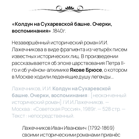
«Колдун на Сухаревской башне. Очерки,
воспоминания»
.1840г.
Незавершённый исторический роман И.И.
Лажечникова в виде фрагмента из четырёх писем
известных исторических лиц. В произведении
рассказывается об эпохе царствования Петра II-
го и об учёном-алхимике
Якове Брюсе
, о котором
в Москве ходили леденящие душу легенды…
Лажечников, И.И.
Колдун на Сухаревской
башне. Очерки, воспоминания
: [неоконченный
исторический роман] / И.И.Лажечников. —
Москва : «Советская Россия», 1989г. — 528 стр. —
Текст : непосредственный.
Лажечников Иван Иванович (1792-1869)
своими историческими романами привнёс