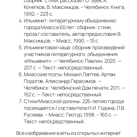
сборник: стихи, рассказы / О. Зуев, А.
Кочетков, В. Максимцов. – Челябинск: Книга,
1992. – 223 с.
Ильменит: литературному объединению
города Миасса 60 лет: сборник: стихи,
проза / составитель, автор предисловия В.
Максимцов. – Миасс, 1990. – 15 с.
Ильменитовая чаша: сборник произведений
участников литературного объединения
«Ильменит». — Челябинск: Павлин, 2020. —
207 с. — Текст: непосредственный.
Миасские поэты: Михаил Лаптев, Артем
Подогов, Александр Герасимов. —
Челябинск: Челябинский Дом печати, 2011. —
152 с. — Текст: непосредственный.
Стихи Миасской долины: 225-летию города
посвящается / составители Н.И. Година, Л.В.
Русяева. – Миасс: Геотур, 1998. – 160 с. —
Текст: непосредственный.
Все изображения взяты из открытых интернет