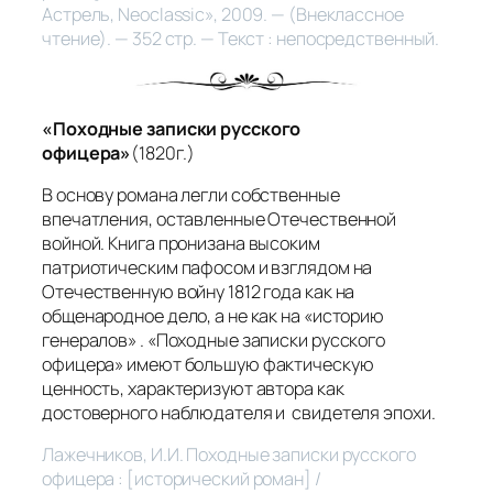
Астрель, Neoclassic», 2009. — (Внеклассное
чтение). — 352 стр. — Текст : непосредственный.
«Походные записки русского
офицера»
(1820г.)
В основу романа легли собственные
впечатления, оставленные Отечественной
войной. Книга пронизана высоким
патриотическим пафосом и взглядом на
Отечественную войну 1812 года как на
общенародное дело, а не как на «историю
генералов» . «Походные записки русского
офицера» имеют большую фактическую
ценность, характеризуют автора как
достоверного наблюдателя и свидетеля эпохи.
Лажечников, И.И. Походные записки русского
офицера : [исторический роман] /