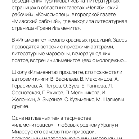
объединения публиковались на литературных
страницах в областных газетах «Челябинский
рабочий», «Комсомолец», в городской газете
«Миасский рабочий», где выходила литературная
страница «Грани Ильменита».
В «Ильмените» немало красивых традиций. Здесь
проводятся встречи с приезжими авторами,
литературные марафоны, вечера ушедших
поэтов, встречи «ильменитовцев» с молодежью…
Школу «Ильменита» прошли те, кто позже стали
авторами книги: В. Васильев, В. Максимцов, А.
Герасимов, А. Петров, О. Зуев, Е. Раннева, Л.
Сосновская, Г. Ежиков, П. Мельникова, И.
Желонкин, А. Зырянов, С. Кузьменко, М. Шагиев и
другие.
Одна из главных тем в творчестве
«ильменитовцев» – любовь к родному Уралу и
Миассу с его самобытной природой,
прекрасными и завораживающими историями и