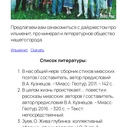
Предлагаем вам ознакомиться с дайджестом про
ильменит, про минерал и литературное общество
нашего города.
Ильменит
Скачать
Список литературы:
В нас общий нерв: сборник стихов миасских
поэтов / составитель, автор предисловий
В.А. Кузнецов. – Миасс: Геотур, 2011. – 142 с.
В целом жизнь проистекает…: повести и
рассказы миасских авторов / составитель,
автор предисловия В.А. Кузнецов. – Миасс:
Геотур, 2016. – 320 с. — Текст:
непосредственный.
Зуев, О. Жива глубинка: коллективный