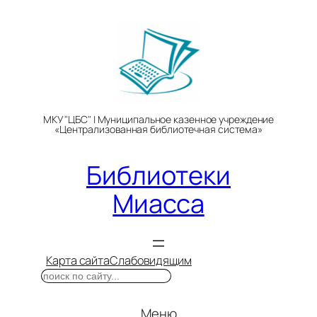
Перейти
к
содержимому
МКУ "ЦБС" | Муниципальное казенное учреждение
«Централизованная библиотечная система»
Библиотеки
Миасса
Карта сайта
Слабовидящим
Поиск
Меню