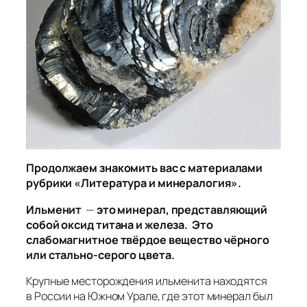
Продолжаем знакомить вас с материалами
рубрики «Литература и минералогия».
Ильменит
—
это минерал, представляющий
собой оксид титана и железа. Это
слабомагнитное твёрдое вещество чёрного
или стально-серого цвета.
Крупные месторождения ильменита находятся
в России на Южном Урале, где этот минерал был