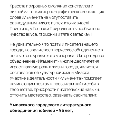
Красота природных смоляных кристаллов и
вихрей из тонких черно-графитовых сверкающих
слоёв ильменита не могут оставить
равнодушным никого из тех, кто их видел!
Поистине, у Госпожи Природы есть необъятное
чувство вкуса, гармонии и тяга к загадкам!
Не удивительно, что поэты и писатели нашего
города, назвали свое творческое объединение в
честь этого уральского минерала. Литературное
объединение «Ильменит» многие десятилетия
играет важную роль в жизни города, является
составляющей культурной жизни Миасса.
Участие в деятельности «Ильменита» помогает
начинающим поэтам и прозаикам найти себя в
творчестве, приобрести писательские навыки,
отточить мастерство, развивать свой талант.
У миасского городского литературного
объединения юбилей – 95 лет,