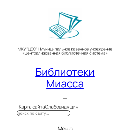
Перейти
к
содержимому
МКУ "ЦБС" | Муниципальное казенное учреждение
«Централизованная библиотечная система»
Библиотеки
Миасса
Карта сайта
Слабовидящим
Поиск
Меню