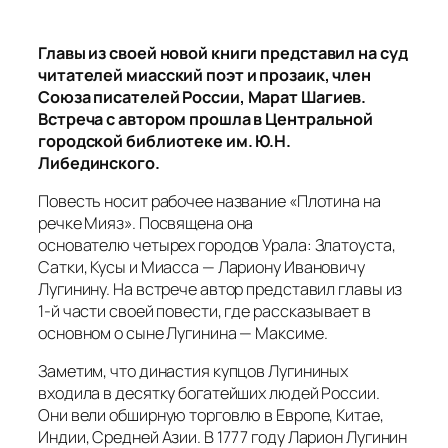
Главы из своей новой книги представил на суд
читателей миасский поэт и прозаик, член
Союза писателей России, Марат Шагиев.
Встреча с автором прошла в Центральной
городской библиотеке им. Ю.Н.
Либединского.
Повесть носит рабочее название «Плотина на
речке Мияз». Посвящена она
основателю четырех городов Урала: Златоуста,
Сатки, Кусы и Миасса — Лариону Ивановичу
Лугинину. На встрече автор представил главы из
1-й части своей повести, где рассказывает в
основном о сыне Лугинина — Максиме.
Заметим, что династия купцов Лугининых
входила в десятку богатейших людей России.
Они вели обширную торговлю в Европе, Китае,
Индии, Средней Азии. В 1777 году Ларион Лугинин