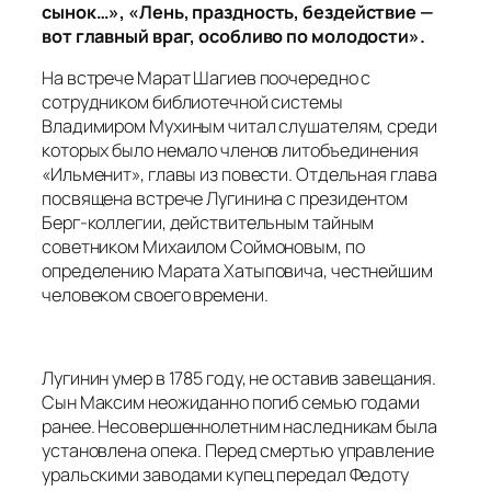
сынок…», «Лень, праздность, бездействие —
вот главный враг, особливо по молодости».
На встрече Марат Шагиев поочередно с
сотрудником библиотечной системы
Владимиром Мухиным читал слушателям, среди
которых было немало членов литобъединения
«Ильменит», главы из повести. Отдельная глава
посвящена встрече Лугинина с президентом
Берг-коллегии, действительным тайным
советником Михаилом Соймоновым, по
определению Марата Хатыповича, честнейшим
человеком своего времени.
Лугинин умер в 1785 году, не оставив завещания.
Сын Максим неожиданно погиб семью годами
ранее. Несовершеннолетним наследникам была
установлена опека. Перед смертью управление
уральскими заводами купец передал Федоту