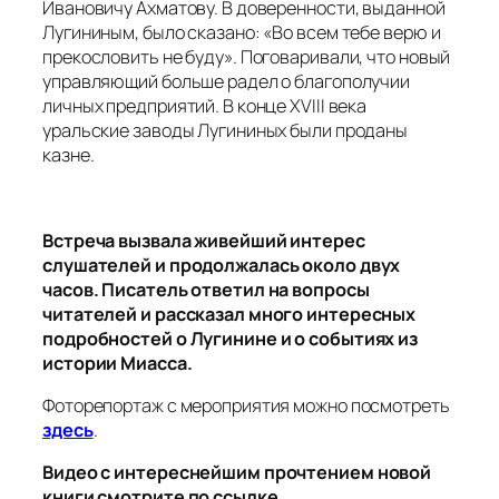
Ивановичу Ахматову. В доверенности, выданной
Лугининым, было сказано: «Во всем тебе верю и
прекословить не буду». Поговаривали, что новый
управляющий больше радел о благополучии
личных предприятий. В конце XVIII века
уральские заводы Лугининых были проданы
казне.
Встреча вызвала живейший интерес
слушателей и продолжалась около двух
часов. Писатель ответил на вопросы
читателей и рассказал много интересных
подробностей о Лугинине и о событиях из
истории Миасса.
Фоторепортаж с мероприятия можно посмотреть
здесь
.
Видео с интереснейшим прочтением новой
книги смотрите по ссылке