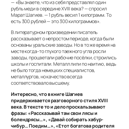
— «Вы знаете, что из себя представлял один
рубль меди в середине XVIII века? — спросил
Марат Шагиев. — 1 рубль весил 1 килограмм. То
есть 300 рублей — это 300 килограммов».
В литературном произведении писатель
рассказывает о непростом периоде, когда были
основаны уральские заводы. Но в то же время на
месте когда-то глухого таежного угла росли
заводы, процветали рабочие посёлки, строились
школы и госпитали. Металл лили по наитию, ведь
не было тогда немецких специалистов,
металлургов, но качество всегда
соответствовало высшему.
Интересно, что в книге Шагиев
придерживается разговорного стиля XVIII
века. В тексте то и дело проскальзывают
фразы: «Рассказывай там свои лясы и
болендрясы…», «Давай собирать хабур-
чибур… Поедим…», «Етот богатова родителя