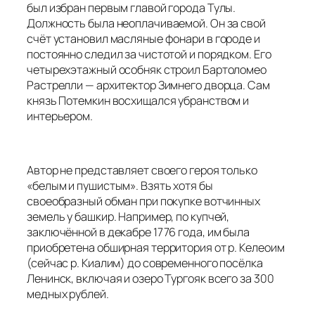
был избран первым главой города Тулы.
Должность была неоплачиваемой. Он за свой
счёт установил масляные фонари в городе и
постоянно следил за чистотой и порядком. Его
четырехэтажный особняк строил Бартоломео
Растрелли — архитектор Зимнего дворца. Сам
князь Потемкин восхищался убранством и
интерьером.
Автор не представляет своего героя только
«белым и пушистым». Взять хотя бы
своеобразный обман при покупке вотчинных
земель у башкир. Например, по купчей,
заключённой в декабре 1776 года, им была
приобретена обширная территория от р. Келеоим
(сейчас р. Киалим) до современного посёлка
Ленинск, включая и озеро Тургояк всего за 300
медных рублей.