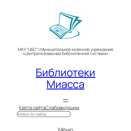
Перейти
к
содержимому
МКУ "ЦБС" | Муниципальное казенное учреждение
«Централизованная библиотечная система»
Библиотеки
Миасса
Карта сайта
Слабовидящим
Поиск
Меню