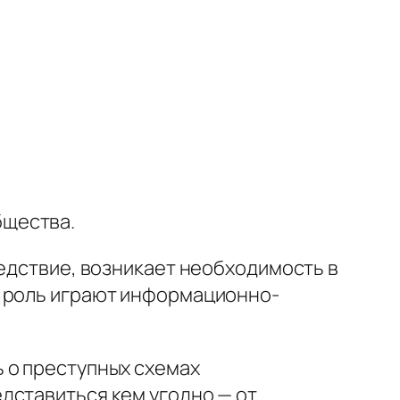
бщества.
ледствие, возникает необходимость в
ю роль играют информационно-
 о преступных схемах
дставиться кем угодно — от