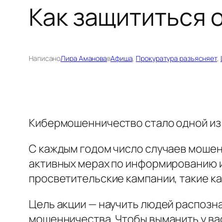
Как защититься 
Написано
Лира Аманова
в
Афиша
, 
Прокуратура разъясняет
, 
Кибермошенничество стало одной из
С каждым годом число случаев мошенн
активных мерах по информированию и
просветительские кампании, такие как
Цель акции — научить людей распозн
мошенничества. Чтобы выманить у ва