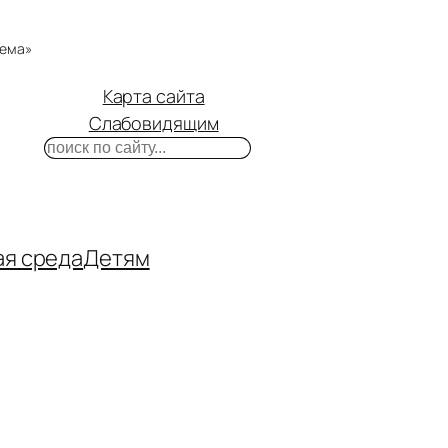
тема»
Карта сайта
Слабовидящим
Поиск
m
ube
нтакте
ая среда
Детям