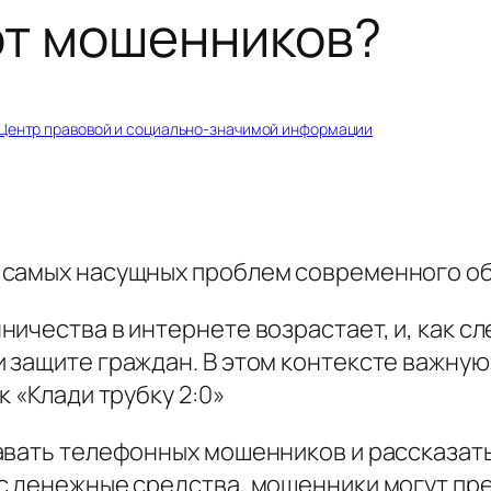
от мошенников?
Центр правовой и социально-значимой информации
 самых насущных проблем современного о
ичества в интернете возрастает, и, как с
 защите граждан. В этом контексте важну
 «Клади трубку 2:0»
авать телефонных мошенников и рассказать
с денежные средства, мошенники могут пре