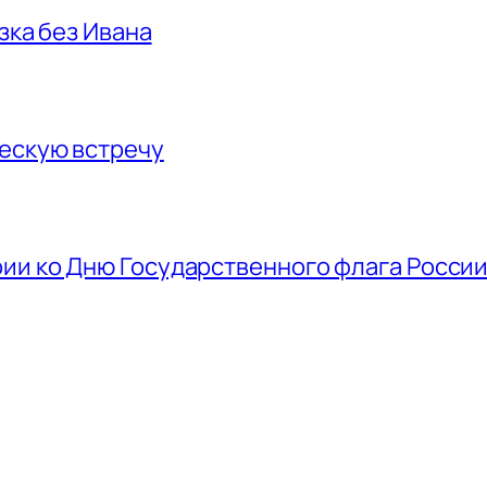
азка без Ивана
ескую встречу
ии ко Дню Государственного флага Росси