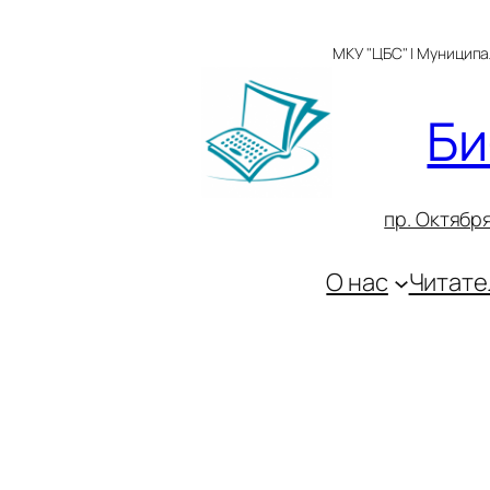
Перейти
к
МКУ "ЦБС" | Муницип
содержимому
Би
пр. Октября
О нас
Читате