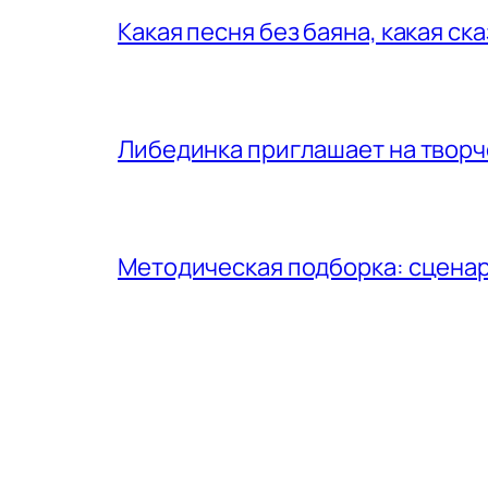
Какая песня без баяна, какая ск
Либединка приглашает на творч
Методическая подборка: сценар