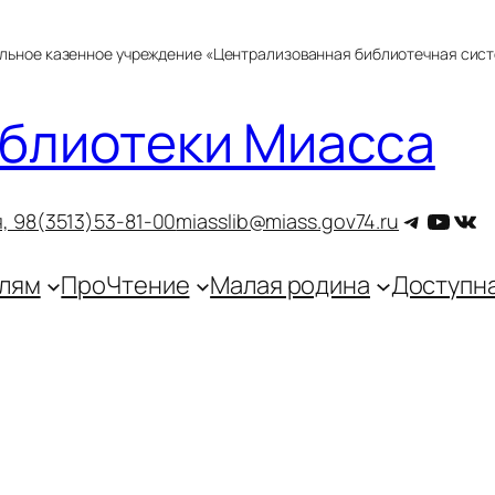
альное казенное учреждение «Централизованная библиотечная сис
блиотеки Миасса
Telegra
YouT
ВКо
, 9
8(3513)53-81-00
miasslib@miass.gov74.ru
лям
ПроЧтение
Малая родина
Доступн