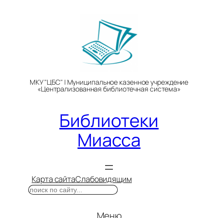
Перейти
к
содержимому
МКУ "ЦБС" | Муниципальное казенное учреждение
«Централизованная библиотечная система»
Библиотеки
Миасса
Карта сайта
Слабовидящим
Поиск
Меню