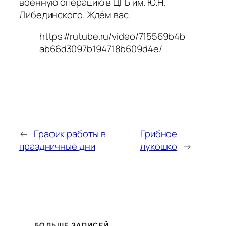
военную операцию в ЦГБ им. Ю.Н.
Либединского. Ждём вас.
https://rutube.ru/video/715569b4b
ab66d3097b194718b609d4e/
←
График работы в
Грибное
праздничные дни
лукошко
→
БОЛЬШЕ ЗАПИСЕЙ