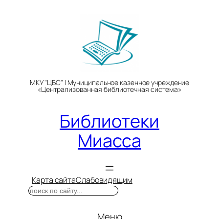
Перейти
к
содержимому
МКУ "ЦБС" | Муниципальное казенное учреждение
«Централизованная библиотечная система»
Библиотеки
Миасса
Карта сайта
Слабовидящим
Поиск
Меню