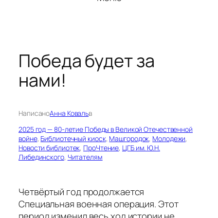
Победа будет за
нами!
Написано
Анна Коваль
в
2025 год — 80-летие Победы в Великой Отечественной
войне
, 
Библиотечный киоск
, 
Машгородок
, 
Молодежи
, 
Новости библиотек
, 
ПроЧтение
, 
ЦГБ им. Ю.Н.
Либединского
, 
Читателям
Четвёртый год продолжается
Специальная военная операция. Этот
период изменил весь ход истории не