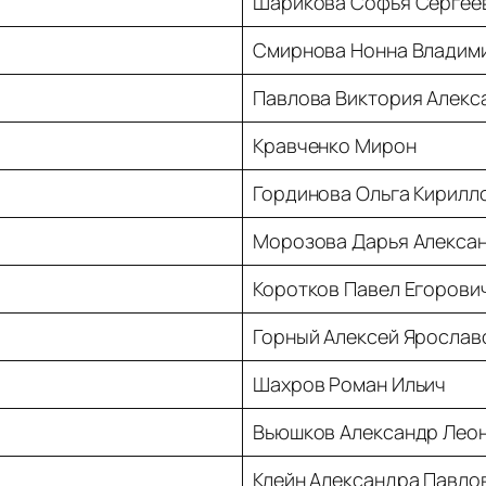
Шарикова Софья Сергее
Смирнова Нонна Владим
Павлова Виктория Алекс
Кравченко Мирон
Гординова Ольга Кирилл
Морозова Дарья Алекса
Коротков Павел Егорови
Горный Алексей Ярослав
Шахров Роман Ильич
Вьюшков Александр Лео
Клейн Александра Павло