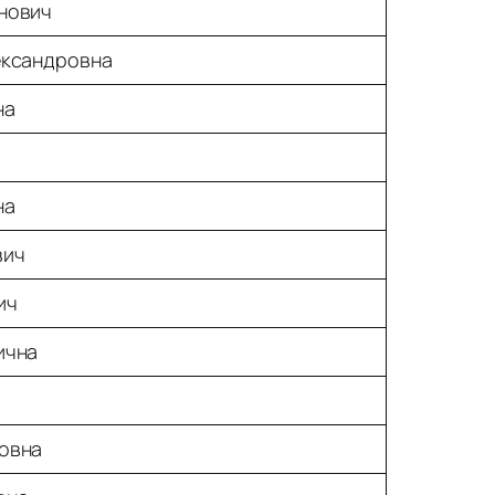
нович
ександровна
на
на
вич
ич
ична
овна