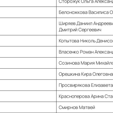
Сторожук Ольга Алексан
Белоножкова Василиса О
Ширяев Даниил Андрееви
Дмитрий Сергеевич
Копытова Николь Денисо
Власенко Роман Алексан
Созинова Мария Михайл
Орешкина Кира Олеговна
Просвирякова Елизавет
Красноперова Арина Ст
Смирнов Матвей