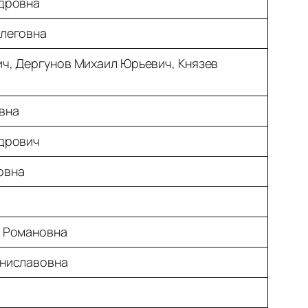
дровна
леговна
ч, Дергунов Михаил Юрьевич, Князев
вна
дрович
овна
а Романовна
аниславовна