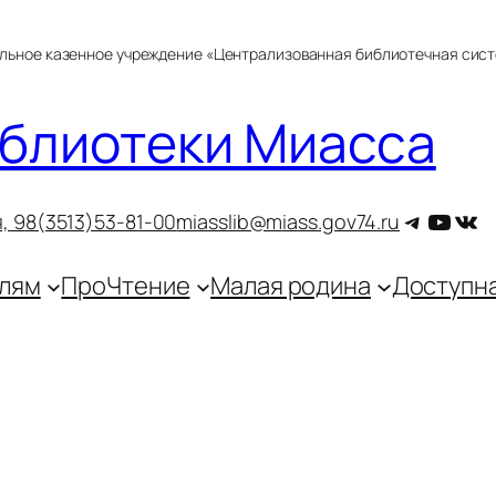
альное казенное учреждение «Централизованная библиотечная сис
блиотеки Миасса
Telegra
YouT
ВКо
, 9
8(3513)53-81-00
miasslib@miass.gov74.ru
лям
ПроЧтение
Малая родина
Доступн