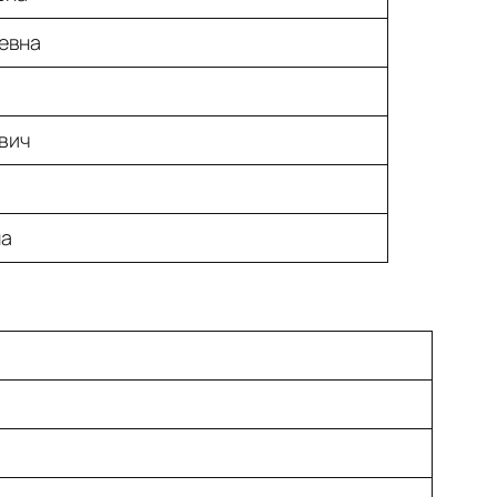
евна
вич
на