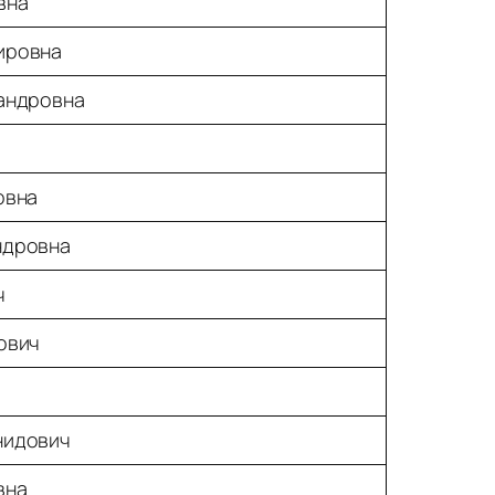
вна
ировна
андровна
овна
ндровна
ч
ович
нидович
вна