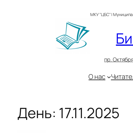
Перейти
к
МКУ "ЦБС" | Муницип
содержимому
Би
пр. Октября
О нас
Читате
День:
17.11.2025