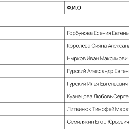
Ф.И.О
Горбунова Есения Евгень
Королева Сияна Алексан
Нырков Иван Максимови
Гурский Александр Евген
Гурский Илья Евгеньевич
Кузнецова Любовь Серге
Литвинюк Тимофей Мара
Семилякин Егор Юрьеви