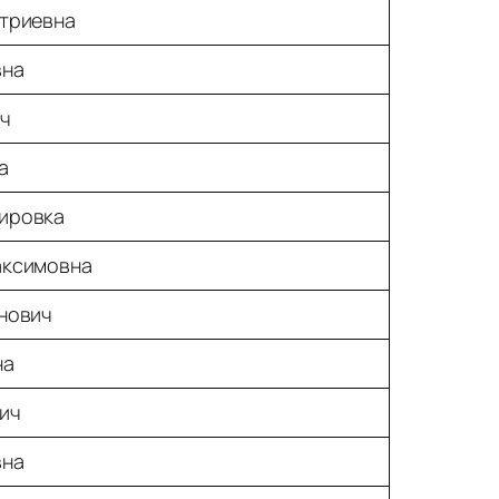
триевна
вна
ч
а
ировка
аксимовна
нович
на
ич
вна