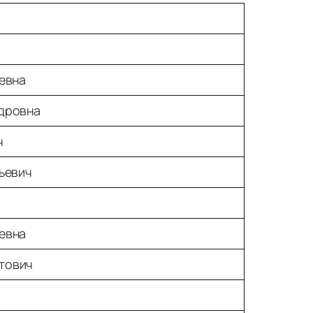
евна
дровна
ч
ьевич
евна
тович
ч