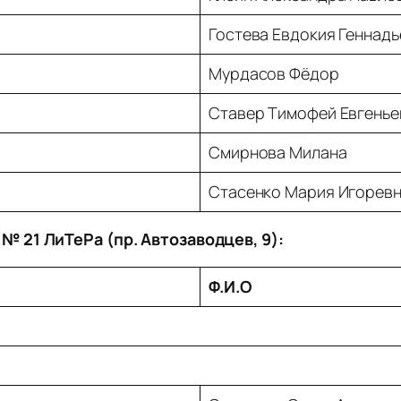
Гостева Евдокия Геннадь
Мурдасов Фёдор
Ставер Тимофей Евгенье
Смирнова Милана
Стасенко Мария Игорев
 21 ЛиТеРа (пр. Автозаводцев, 9):
Ф.И.О