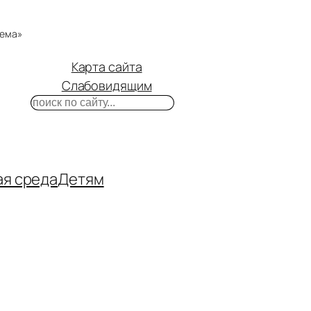
тема»
Карта сайта
Слабовидящим
Поиск
m
ube
нтакте
ая среда
Детям