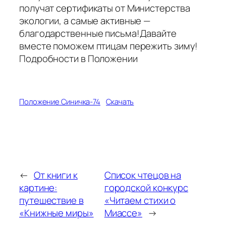
получат сертификаты от Министерства
экологии, а самые активные —
благодарственные письма!Давайте
вместе поможем птицам пережить зиму!
Подробности в Положении
Положение Синичка-74
Скачать
←
От книги к
Список чтецов на
картине:
городской конкурс
путешествие в
«Читаем стихи о
«Книжные миры»
Миассе»
→