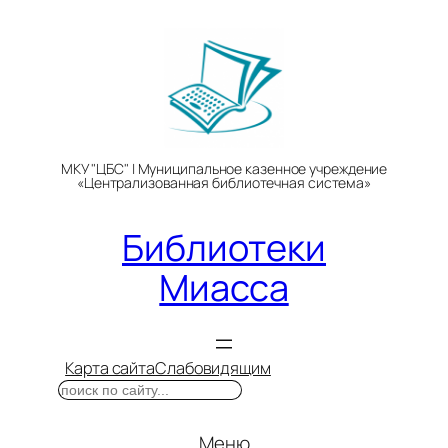
Перейти
к
содержимому
МКУ "ЦБС" | Муниципальное казенное учреждение
«Централизованная библиотечная система»
Библиотеки
Миасса
Карта сайта
Слабовидящим
Поиск
Меню