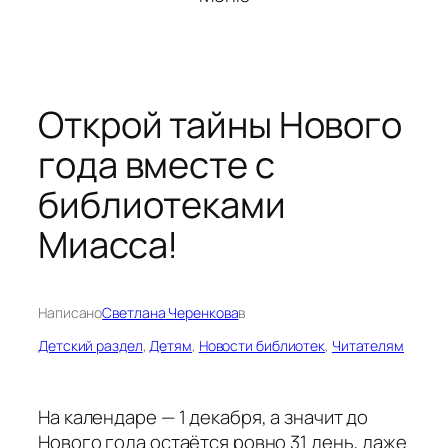
Открой тайны Нового
года вместе с
библиотеками
Миасса!
Написано
Светлана Черенкова
в
Детский раздел
, 
Детям
, 
Новости библиотек
, 
Читателям
На календаре — 1 декабря, а значит до
Нового года остаётся ровно 31 день, даже