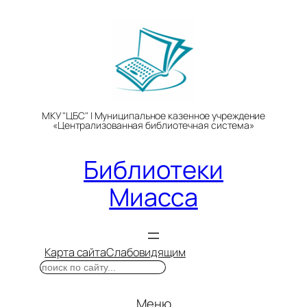
Перейти
к
содержимому
МКУ "ЦБС" | Муниципальное казенное учреждение
«Централизованная библиотечная система»
Библиотеки
Миасса
Карта сайта
Слабовидящим
Поиск
Меню