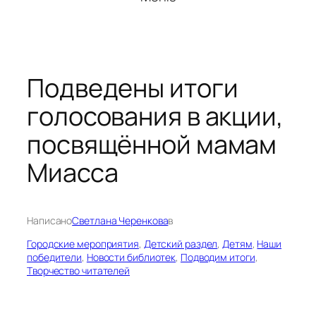
Подведены итоги
голосования в акции,
посвящённой мамам
Миасса
Написано
Светлана Черенкова
в
Городские мероприятия
, 
Детский раздел
, 
Детям
, 
Наши
победители
, 
Новости библиотек
, 
Подводим итоги
, 
Творчество читателей