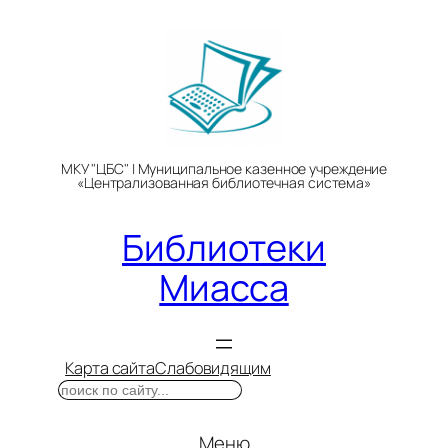
Перейти
к
содержимому
МКУ "ЦБС" | Муниципальное казенное учреждение
«Централизованная библиотечная система»
Библиотеки
Миасса
Карта сайта
Слабовидящим
Поиск
Меню