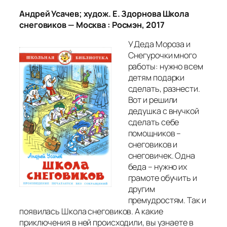
Андрей Усачев; худож. Е. Здорнова Школа
снеговиков — Москва : Росмэн, 2017
У Деда Мороза и
Снегурочки много
работы: нужно всем
детям подарки
сделать, разнести.
Вот и решили
дедушка с внучкой
сделать себе
помощников –
снеговиков и
снеговичек. Одна
беда – нужно их
грамоте обучить и
другим
премудростям. Так и
появилась Школа снеговиков. А какие
приключения в ней происходили, вы узнаете в