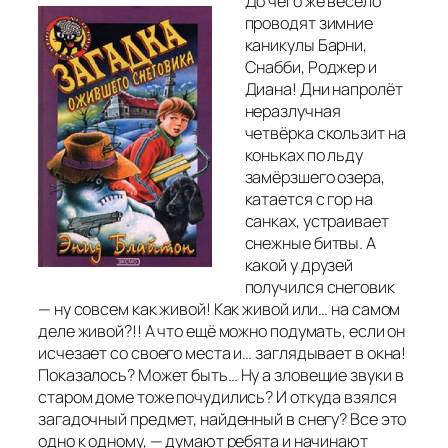
До чего же весело
проводят зимние
каникулы Барни,
Снабби, Роджер и
Диана! Дни напролёт
неразлучная
четвёрка скользит на
коньках по льду
замёрзшего озера,
катается с гор на
санках, устраивает
снежные битвы. А
какой у друзей
получился снеговик
— ну совсем как живой! Как живой или… на самом
деле живой?!! А что ещё можно подумать, если он
исчезает со своего места и… заглядывает в окна!
Показалось? Может быть… Ну а зловещие звуки в
старом доме тоже почудились? И откуда взялся
загадочный предмет, найденный в снегу? Все это
одно к одному, — думают ребята и начинают