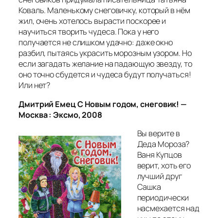
Коваль. Маленькому снеговичку, который в нём
жил, очень хотелось вырасти поскорее и
научиться творить чудеса. Пока у него
получается не слишком удачно: даже окно
разбил, пытаясь украсить морозным узором. Но
если загадать желание на падающую звезду, то
оно точно сбудется и чудеса будут получаться!
Или нет?
Дмитрий Емец С Новым годом, снеговик! —
Москва : Эксмо, 2008
Вы верите в
Деда Мороза?
Ваня Купцов
верит, хоть его
лучший друг
Сашка
периодически
насмехается над