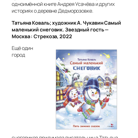
одноимённой книге Андрея Усачёва и других
историях о деревне Дедморозовке.
Татьяна Коваль; художник А. Чукавин Самый
маленький снеговик. Звездный гость —
Москва : Стрекоза, 2022
Ещё один
город
снеговиков придумала писательница Татьяна