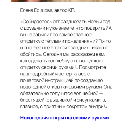
Елена Есикова, автор КП:
«Собираетесь отпраздновать Новый год
с друзьями и уже знаете, что подарить? А
вы не забыли про самое главное…
открытку с тёплыми пожеланиями? То-то
и оно, без нее в такой праздник никак не
обойтись. Сегодня мы расскажем вам,
как сделать волшебную новогоднюю
открытку своими руками!.. Посмотрите
наш подробный мастер-класс с
пошаговой инструкцией по созданию
новогодней открытки своими руками. Она
обязательно получится волшебной —
блестящей, с вышивкой и рисунками, а,
главное, с приятным секретом внутри!»
Новогодняя открытка своими руками