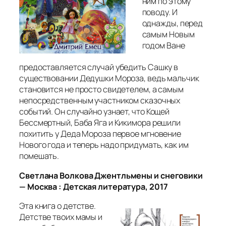
ним по этому
поводу. И
однажды, перед
самым Новым
годом Ване
предоставляется случай убедить Сашку в
существовании Дедушки Мороза, ведь мальчик
становится не просто свидетелем, а самым
непосредственным участником сказочных
событий. Он случайно узнает, что Кощей
Бессмертный, Баба Яга и Кикимора решили
похитить у Деда Мороза первое мгновение
Нового года и теперь надо придумать, как им
помешать.
Светлана Волкова Джентльмены и снеговики
— Москва : Детская литература, 2017
Эта книга о детстве.
Детстве твоих мамы и