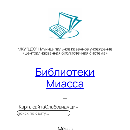
Перейти
к
содержимому
МКУ "ЦБС" | Муниципальное казенное учреждение
«Централизованная библиотечная система»
Библиотеки
Миасса
Карта сайта
Слабовидящим
Поиск
Меню