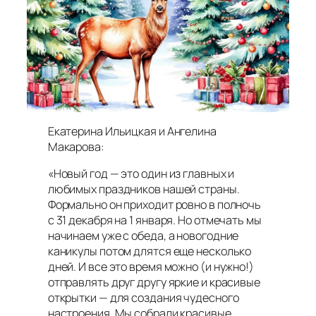
Екатерина Ильицкая и Ангелина
Макарова:
«Новый год — это один из главных и
любимых праздников нашей страны.
Формально он приходит ровно в полночь
с 31 декабря на 1 января. Но отмечать мы
начинаем уже с обеда, а новогодние
каникулы потом длятся еще несколько
дней. И все это время можно (и нужно!)
отправлять друг другу яркие и красивые
открытки — для создания чудесного
настроения. Мы собрали красивые