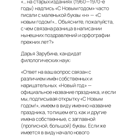
«… на старых изданиях (1960—1970-е
годы) надпись «С Новым годом» часто
писали с маленькой буквы «н» — «С
новым годом!»… Объясните, пожалуйста,
с чем связана разница в написании
нынешних поздравлений и орфографии
прежних лет?»
Дарья Зарубина, кандидат
филологических наук:
«Ответ на ваш вопрос связан с
различием имён собственных и
нарицательных. «Новый год» —
официальное название праздника, и если
мы, подписывая открытку «С Новым
годом!», имеем в виду именно название
праздника, то пишем его, как и другие
имена собственные, с заглавной
(прописной, большой) буквы. Если же
имеется в виду начало нового