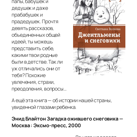
папы, бабушек и
дедушек и даже
прабабушек и
прадедушек. Прочтя
девять рассказов,
объединенных общей
идеей, ты можешь
представить себе,
какими твои родные
были в детстве. Так ли
уж отличались они от
тебя? Похожие
увлечения, страхи,
преодоления, вопросы…
А ещё эта книга — об истории нашей страны,
увиденной глазами ребенка.
Энид Блайтон Загадка ожившего снеговика —
Москва : Эксмо-пресс, 2000