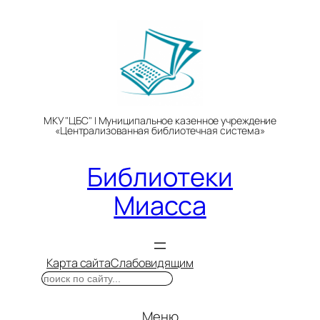
Перейти
к
содержимому
МКУ "ЦБС" | Муниципальное казенное учреждение
«Централизованная библиотечная система»
Библиотеки
Миасса
Карта сайта
Слабовидящим
Поиск
Меню