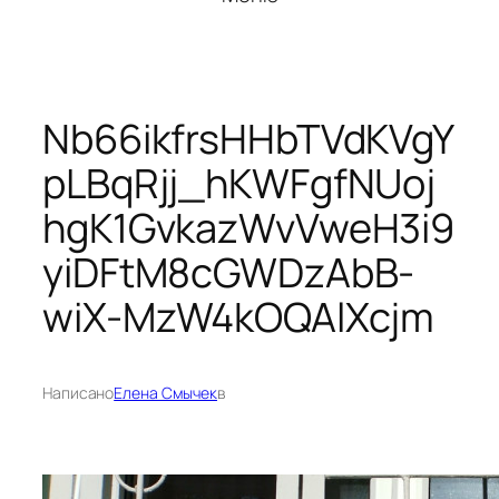
Nb66ikfrsHHbTVdKVgY
pLBqRjj_hKWFgfNUoj
hgK1GvkazWvVweH3i9
yiDFtM8cGWDzAbB-
wiX-MzW4kOQAlXcjm
Написано
Елена Смычек
в