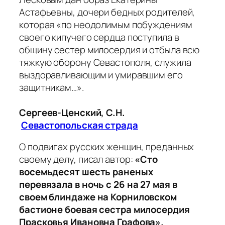
Астафьевны, дочери бедных родителей,
которая «по неодолимым побуждениям
своего кипучего сердца поступила в
общину сестер милосердия и отбыла всю
тяжкую оборону Севастополя, служила
выздоравливающим и умиравшим его
защитникам…».
Сергеев-Ценский, С.Н.
Севастопольская страда
О подвигах русских женщин, преданных
своему делу, писал автор:
«Сто
восемьдесят шесть раненых
перевязала в ночь с 26 на 27 мая в
своем блиндаже на Корниловском
бастионе боевая сестра милосердия
Прасковья Ивановна Графова».