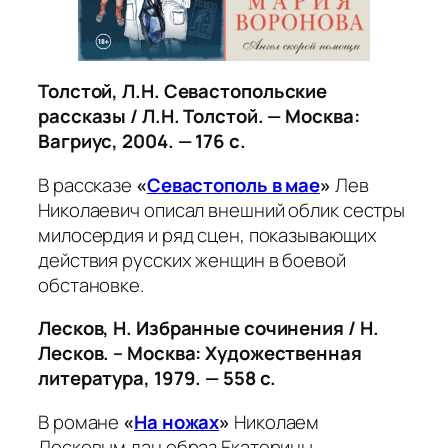
Толстой, Л.Н.
Севастопольские
рассказы / Л.Н. Толстой. — Москва:
Вагриус, 2004. — 176 с.
В рассказе
«
Севастополь в мае
»
Лев
Николаевич описал внешний облик сестры
милосердия и ряд сцен, показывающих
действия русских женщин в боевой
обстановке.
Лесков, Н. Избранные сочинения / Н.
Лесков. – Москва: Художественная
литература, 1979. — 558 с.
В романе
«
На ножах
»
Николаем
Лесковым дан образ Екатерины