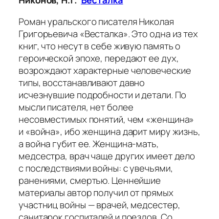
Никонов, Н.Г.
Весталка
Роман уральского писателя Николая
Григорьевича «Весталка». Это одна из тех
книг, что несут в себе живую память о
героической эпохе, передают ее дух,
возрождают характерные человеческие
типы, восстанавливают давно
исчезнувшие подробности и детали. По
мысли писателя, нет более
несовместимых понятий, чем «женщина»
и «война», ибо женщина дарит миру жизнь,
а война губит ее. Женщина-мать,
медсестра, врач чаще других имеет дело
с последствиями войны: с увечьями,
ранениями, смертью. Ценнейшие
материалы автор получил от прямых
участниц войны — врачей, медсестер,
санитарок госпиталей и поездов. Со