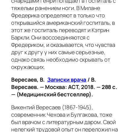
снарядами Генри попадает в госпиталь с
тяжелым ранением ноги. В Милане
Фредерика определяют в только что
открывшийся американский госпиталь, в
этот же госпиталь переводят и Кэтрин
Баркли. Они воссоединяются с
Фредериком, и оказывается, что чувства
друг к другу у них самые серьезные,
однако связь необходимо скрывать от
окружающих
.
Вересаев, В.
Записки врача
/ В.
Вересаев. — Москва: АСТ, 2018. — 288 с.
— (Медицинский бестселлер).
Викентий Вересаев (1867-1945),
современник Чехова и Булгакова, тоже
был врачом с литературным даром. Свой
нелегкий трудовой опыт он переложил на