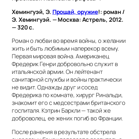
Хемингуэй, Э.
Прощай, оружие
!
: роман /
Э. Хемингуэй. — Москва: Астрель, 2012.
— 320 с.
Роман о любви во время войны, о желании
жить и быть любимым наперекор всему.
Первая мировая война. Американец
Фредерик Генри добровольно служит в
итальянской армии. Он лейтенант
санитарной службы и войны практически
не видит. Однажды друг и сосед
Фредерика по комнате, хирург Ринальди,
знакомит его с медсестрами британского
госпиталя. Кэтрин Баркли — такой же
доброволец, ее жених погиб во Франции.
После ранения в результате обстрела