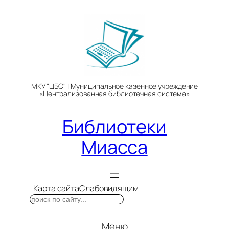
Перейти
к
содержимому
МКУ "ЦБС" | Муниципальное казенное учреждение
«Централизованная библиотечная система»
Библиотеки
Миасса
Карта сайта
Слабовидящим
Поиск
Меню