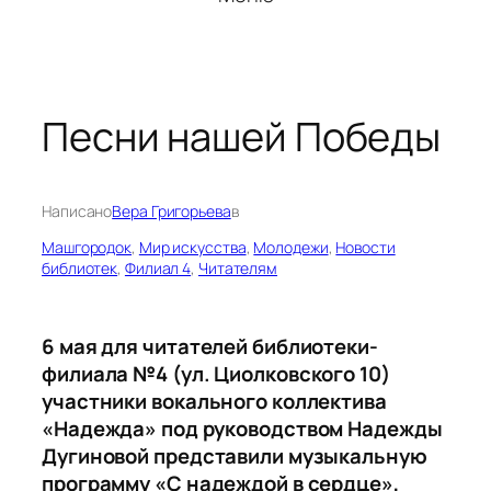
Песни нашей Победы
Написано
Вера Григорьева
в
Машгородок
, 
Мир искусства
, 
Молодежи
, 
Новости
библиотек
, 
Филиал 4
, 
Читателям
6 мая для читателей библиотеки-
филиала №4 (ул. Циолковского 10)
участники вокального коллектива
«Надежда» под руководством Надежды
Дугиновой представили музыкальную
программу «С надеждой в сердце»,