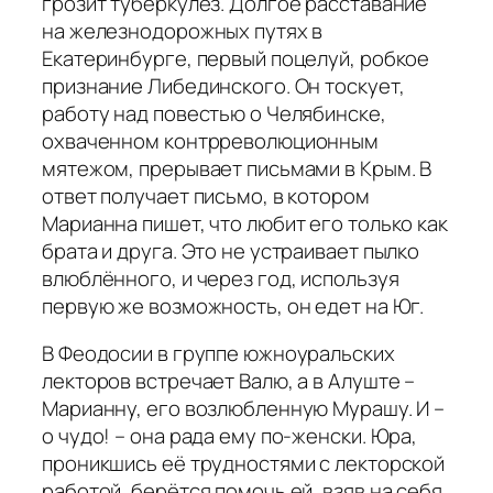
грозит туберкулёз. Долгое расставание
на железнодорожных путях в
Екатеринбурге, первый поцелуй, робкое
признание Либединского. Он тоскует,
работу над повестью о Челябинске,
охваченном контрреволюционным
мятежом, прерывает письмами в Крым. В
ответ получает письмо, в котором
Марианна пишет, что любит его только как
брата и друга. Это не устраивает пылко
влюблённого, и через год, используя
первую же возможность, он едет на Юг.
В Феодосии в группе южноуральских
лекторов встречает Валю, а в Алуште –
Марианну, его возлюбленную Мурашу. И –
о чудо! – она рада ему по-женски. Юра,
проникшись её трудностями с лекторской
работой, берётся помочь ей, взяв на себя