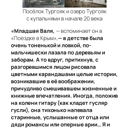
Посёлок Тургояк и озеро Тургояк
с купальнями в начале 20 века
«Младшая Валя,
— вспоминает он в
«Поездке в Крым»,
— в детстве была
очень тоненькой и ловкой, по-
мальчишески лазала по деревьям и
заборам. А то вдруг, притихнув, с
разгоревшимся лицом рисовала
цветными карандашами целые истории,
возникавшие в её воображении,
причудливо смешивавшем жизненные и
книжные впечатления. Иногда, положив
на колени гитару (как кладет гусляр
гусли), она тихонько напевала
старинные, услышанные от отца или
дяди романсы или оперные арии… Я и