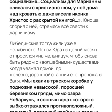
социализме…Социализм для Марианны
сливался с христианством, у неё дома
над кроватью даже висела иконка –
Христос с раскрытой книгой…»
. Юноша
спорил с ней, стремясь всё свести к
дарвинизму….
Либединские тогда жили уже в
Челябинске. Летом Юра на целый месяц
отпросился «на мельницу», чтобы снова
быть рядом с «волшебными» существами.
Когда уезжал домой, до
железнодорожной станции его провожала
Валя.
«Мы ехали в тряском коробке у
подножия невысокой, поросшей
березняком гряды, мимо озера
Чебаркуль, в сонных водах которого
зыбко отражался противоположный,