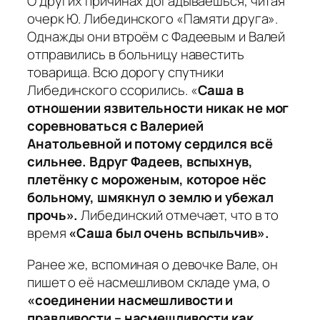
О других причинах догадываешься, читая
очерк Ю. Либединского «Памяти друга».
Однажды они втроём с Фадеевым и Валей
отправились в больницу навестить
товарища. Всю дорогу спутники
Либединского ссорились. «
Саша в
отношении язвительности никак не мог
соревноваться с Валерией
Анатольевной и потому сердился всё
сильнее.
Вдруг Фадеев, вспыхнув,
плетёнку с мороженым, которое нёс
больному, шмякнул о землю и убежал
прочь».
Либединский отмечает, что в то
время
«Саша был очень вспыльчив».
Ранее же, вспоминая о девочке Вале, он
пишет о её насмешливом складе ума, о
«соединении насмешливости и
правдивости – насмешливости как