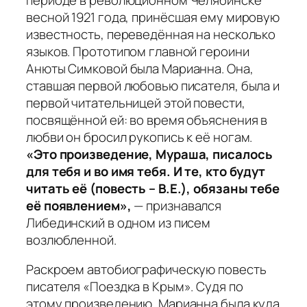
весной 1921 года, принёсшая ему мировую
известность, переведённая на несколько
языков. Прототипом главной героини
Анюты Симковой была Марианна. Она,
ставшая первой любовью писателя, была и
первой читательницей этой повести,
посвящённой ей: во время объяснения в
любви он бросил рукопись к её ногам.
«Это произведение, Мураша, писалось
для тебя и во имя тебя. И те, кто будут
читать её (повесть – В.Е.), обязаны тебе
её появлением»,
— признавался
Либединский в одном из писем
возлюбленной.
Раскроем автобиографическую повесть
писателя «Поездка в Крым». Судя по
этому произведению, Марианна была куда