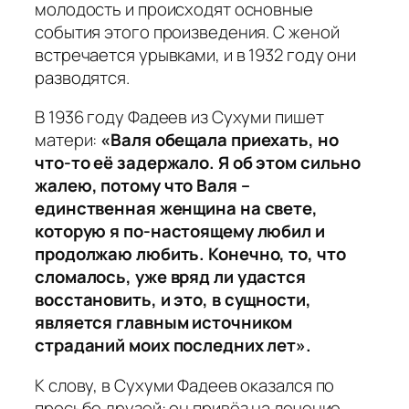
молодость и происходят основные
события этого произведения. С женой
встречается урывками, и в 1932 году они
разводятся.
В 1936 году Фадеев из Сухуми пишет
матери:
«Валя обещала приехать, но
что-то её задержало. Я об этом сильно
жалею, потому что Валя –
единственная женщина на свете,
которую я по-настоящему любил и
продолжаю любить. Конечно, то, что
сломалось, уже вряд ли удастся
восстановить, и это, в сущности,
является главным источником
страданий моих последних лет».
К слову, в Сухуми Фадеев оказался по
просьбе друзей: он привёз на лечение