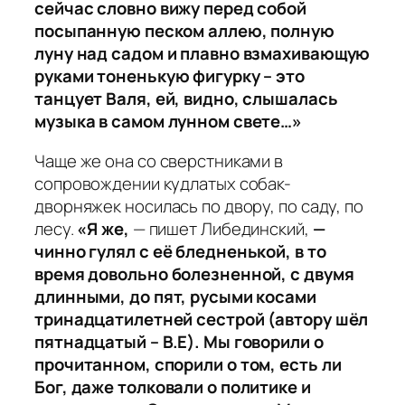
сейчас словно вижу перед собой
посыпанную песком аллею, полную
луну над садом и плавно взмахивающую
руками тоненькую фигурку – это
танцует Валя, ей, видно, слышалась
музыка в самом лунном свете…»
Чаще же она со сверстниками в
сопровождении кудлатых собак-
дворняжек носилась по двору, по саду, по
лесу.
«Я же,
— пишет Либединский,
—
чинно гулял с её бледненькой, в то
время довольно болезненной, с двумя
длинными, до пят, русыми косами
тринадцатилетней сестрой (автору шёл
пятнадцатый – В.Е). Мы говорили о
прочитанном, спорили о том, есть ли
Бог, даже толковали о политике и