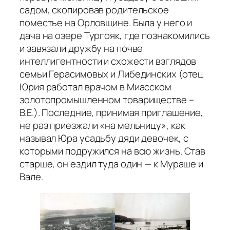
садом, скопировав родительское
поместье на Орловщине. Была у него и
дача на озере Тургояк, где познакомились
и завязали дружбу на почве
интеллигентности и схожести взглядов
семьи Герасимовых и Либединских (отец
Юрия работал врачом в Миасском
золотопромышленном товариществе –
В.Е.). Последние, принимая приглашение,
не раз приезжали «на мельницу», как
называл Юра усадьбу дяди девочек, с
которыми подружился на всю жизнь. Став
старше, он ездил туда один — к Мураше и
Вале.