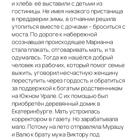
и хлеба: её выставили с детьми из
гостиницы. Не имея никакого пристанища
в преддверии зимы, в отчаянии решила
утопиться вместе с дочками – броситься с
моста. По дороге к набережной
осознавшая происходящее Марианна
стала плакать, отговаривать мать, и та
одумалась. Тогда же нашёлся добрый
человек из рабочих, который помог семье
выжить, уговорил несчастную женщину
переступить через гордость и обратиться
за поддержкой к богатым родственникам
на Южном Урале. С их помощью был
приобретён деревянный домик в
Екатеринбурге. Мать устроилась
корректором в газету. Но зарабатывала
мало. Потому на лето отправляла Мурашу
и Валю к брату мужа Виктору под