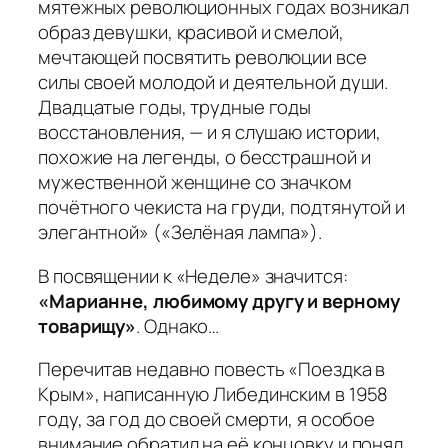
мятежных революционных годах возникал
образ девушки, красивой и смелой,
мечтающей посвятить революции все
силы своей молодой и деятельной души.
Двадцатые годы, трудные годы
восстановления, — и я слушаю истории,
похожие на легенды, о бесстрашной и
мужественной женщине со значком
почётного чекиста на груди, подтянутой и
элегантной» («Зелёная лампа»).
В посвящении к «Неделе» значится:
«Марианне, любимому другу и верному
товарищу»
. Однако…
Перечитав недавно повесть «Поездка в
Крым», написанную Либединским в 1958
году, за год до своей смерти, я особое
внимание обратил на её концовку и понял,