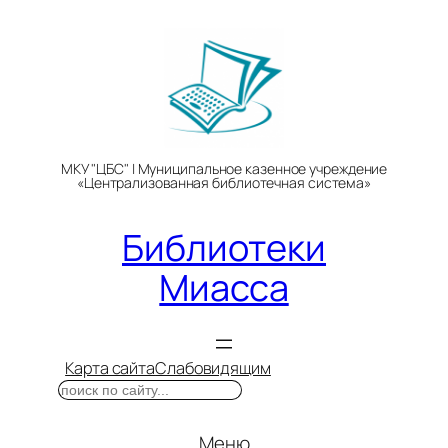
Перейти
к
содержимому
МКУ "ЦБС" | Муниципальное казенное учреждение
«Централизованная библиотечная система»
Библиотеки
Миасса
Карта сайта
Слабовидящим
Поиск
Меню