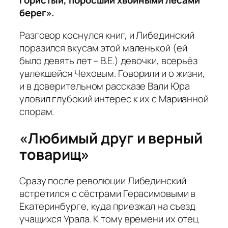
гористый, поросший хвойными лесами
берег».
Разговор коснулся книг, и Либединский
поразился вкусам этой маленькой (ей
было девять лет – В.Е.) девочки, всерьёз
увлекшейся Чеховым. Говорили и о жизни,
и в доверительном рассказе Вали Юра
уловил глубокий интерес к их с Марианной
спорам.
«Любимый друг и верный
товарищ»
Сразу после революции Либединский
встретился с сёстрами Герасимовыми в
Екатеринбурге, куда приезжал на съезд
учащихся Урала. К тому времени их отец