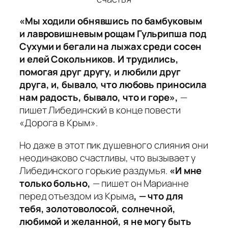
«Мы ходили обнявшись по бамбуковым
и лавровишневым рощам Гульрипша под
Сухуми и бегали на лыжах среди сосен
и елей Сокольников. И трудились,
помогая друг другу, и любили друг
друга, и, бывало, что любовь приносила
нам радость, бывало, что и горе»,
—
пишет Либединский в конце повести
«Дорога в Крым».
Но даже в этот пик душевного слияния они
неодинаково счастливы, что вызывает у
Либединского горькие раздумья.
«И мне
только больно,
— пишет он Марианне
перед отъездом из Крыма
, — что для
тебя, золотоволосой, солнечной,
любимой и желанной, я не могу быть