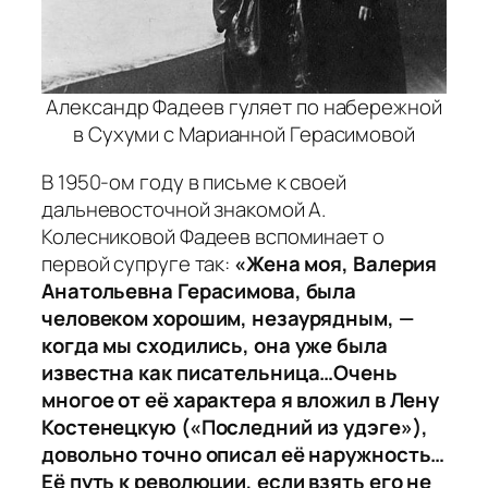
Александр Фадеев гуляет по набережной
в Сухуми с Марианной Герасимовой
В 1950-ом году в письме к своей
дальневосточной знакомой А.
Колесниковой Фадеев вспоминает о
первой супруге так:
«Жена моя, Валерия
Анатольевна Герасимова, была
человеком хорошим, незаурядным, —
когда мы сходились, она уже была
известна как писательница…Очень
многое от её характера я вложил в Лену
Костенецкую («Последний из удэге»),
довольно точно описал её наружность…
Её путь к революции, если взять его не