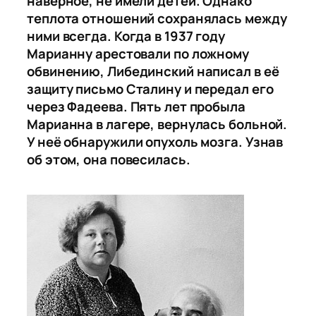
наверное, не имели детей. Однако
теплота отношений сохранялась между
ними всегда. Когда в 1937 году
Марианну арестовали по ложному
обвинению, Либединский написал в её
защиту письмо Сталину и передал его
через Фадеева. Пять лет пробыла
Марианна в лагере, вернулась больной.
У неё обнаружили опухоль мозга. Узнав
об этом, она повесилась.