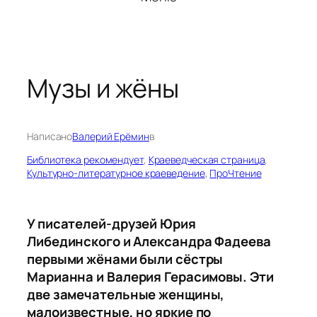
Музы и жёны
Написано
Валерий Ерёмин
в
Библиотека рекомендует
, 
Краеведческая страница
, 
Культурно-литературное краеведение
, 
ПроЧтение
У писателей-друзей Юрия
Либединского и Александра Фадеева
первыми жёнами были сёстры
Марианна и Валерия Герасимовы. Эти
две замечательные женщины,
малоизвестные, но яркие по