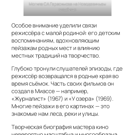
Могила С.А.Герасимова на Новодевичьем
кладбище
Особое внимание уделили связи
режиссёра с малой родиной: его детским
воспоминаниям, вдохновляющим
пейзажам родных мест и влиянию
местных традиций на творчество.
Глубоко тронули слушателей эпизоды, где
режиссёр возвращался в родные края во
время съёмок. Часть своих фильмов он
создал в Миассе — например,
«Журналист» (1967) и «У озера» (1969).
Многие пейзажи в его картинах — это
знакомые нам леса, реки и улицы.
Творческая биография мастера кино
невероятно масштабна и многообразна.