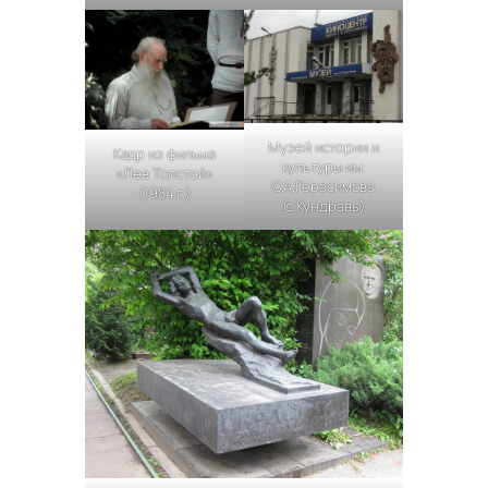
Музей истории и
Кадр из фильма
культуры им.
«Лев Толстой»
С.А.Герасимова
(1984 г.)
(с.Кундравы)