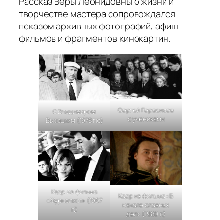
Рассказ Веры Леонидовны о жизни и
творчестве мастера сопровождался
показом архивных фотографий, афиш
фильмов и фрагментов кинокартин.
Сергей Герасимов
С Владимиром
с учениками
Высоцким (1978 гю)
Кадр из фильма
Кадр из фильма «В
«Журналист» (1967
начале славных
г.)
дел» (1980 г.)