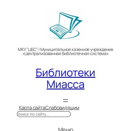
Перейти
к
содержимому
МКУ "ЦБС" | Муниципальное казенное учреждение
«Централизованная библиотечная система»
Библиотеки
Миасса
Карта сайта
Слабовидящим
Поиск
Меню