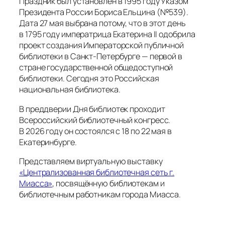
Праздник был установлен в 1995 году Указом
Президента России Бориса Ельцина (№539).
Дата 27 мая выбрана потому, что в этот день
в 1795 году императрица Екатерина II одобрила
проект создания Императорской публичной
библиотеки в Санкт-Петербурге — первой в
стране государственной общедоступной
библиотеки. Сегодня это Российская
национальная библиотека.
В преддверии Дня библиотек проходит
Всероссийский библиотечный конгресс.
В 2026 году он состоялся с 18 по 22 мая в
Екатеринбурге.
Представляем виртуальную выставку
«Централизованная библиотечная сеть г.
Миасса»
, посвящённую библиотекам и
библиотечным работникам города Миасса.