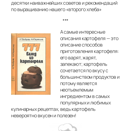
десятки наиважнейших советов и рекомендаций
по выращиванию нашего «второго хлеба»
***
А самые интересные
описания картофеля — это
описание способов
приготовления картофеля:
его варят, жарят,
запекают; картофель
сочетается по вкусу с
большинством продуктов и
потому является
неотъемлемым
ингредиентом в самых
популярных и любимых
кулинарных рецептах, ведь картофель
невероятно вкусен и полезен!