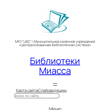
Перейти
к
содержимому
МКУ "ЦБС" | Муниципальное казенное учреждение
«Централизованная библиотечная система»
Библиотеки
Миасса
Карта сайта
Слабовидящим
Поиск
Меню