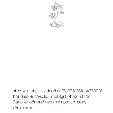
https://rutube.ru/video/bcaf3e936185fca437000f
1146d5689c/?ysclid=mpf8gn5e1142133125
Самый любимый мультик про картошку —
«Антошка»