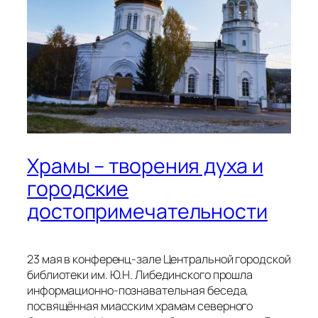
Храмы – творения духа и
городские
достопримечательности
23 мая в конференц-зале Центральной городской
библиотеки им. Ю.Н. Либединского прошла
информационно-познавательная беседа,
посвящённая миасским храмам северного