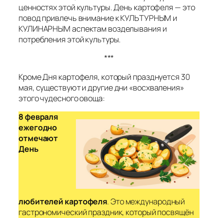
ценностях этой культуры. День картофеля — это
повод привлечь внимание к КУЛЬТУРНЫМ и
КУЛИНАРНЫМ аспектам возделывания и
потребления этой культуры.
***
Кроме Дня картофеля, который празднуется 30
мая, существуют и другие
дни «восхваления»
этого чудесного овоща:
8 февраля
ежегодно
отмечают
День
любителей картофеля
. Это международный
гастрономический праздник, который посвящён