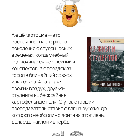
А ещё картошка — это
воспоминания старшего
поколения о студенческих
временах, когда учебный
год начинался не с лекций и
конспектов, а с поездок за
город в ближайший совхоз
или колхоз. А та-а-ам:
свежий воздух, друзья-
студенты и…бескрайние
картофельные поля! С утра старший
преподаватель ставит флаг на рубеже, до
которого необходимо дойти за этот день,
делаешь наклон и вперёд!