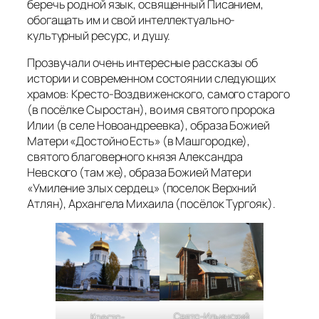
беречь родной язык, освященный Писанием,
обогащать им и свой интеллектуально-
культурный ресурс, и душу.
Прозвучали очень интересные рассказы об
истории и современном состоянии следующих
храмов: Кресто-Воздвиженского, самого старого
(в посёлке Сыростан), во имя святого пророка
Илии (в селе Новоандреевка), образа Божией
Матери «Достойно Есть» (в Машгородке),
святого благоверного князя Александра
Невского (там же), образа Божией Матери
«Умиление злых сердец» (поселок Верхний
Атлян), Архангела Михаила (посёлок Тургояк).
Свято-Ильинский
Кресто-