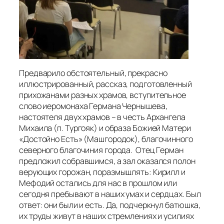
Предварило обстоятельный, прекрасно
иллюстрированный, рассказ, подготовленный
прихожанами разных храмов, вступительное
слово иеромонаха Германа Чернышева,
настоятеля двух храмов – в честь Архангела
Михаила (п. Тургояк) и образа Божией Матери
«Достойно Есть» (Машгородок), благочинного
северного благочиния города. Отец Герман
предложил собравшимся, а зал оказался полон
верующих горожан, поразмышлять: Кирилл и
Мефодий остались для нас в прошлом или
сегодня пребывают в наших умах и сердцах. Был
ответ: они были и есть. Да, подчеркнул батюшка,
их труды живут в наших стремлениях и усилиях