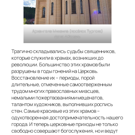
Архангела Михаила (посёлок Тургояк)
фото А.Коваль
Трагично складывались судьбы священников,
которые служили в храмах, возникших до
революции. Большинство этих храмов были
разрушены в годы гонений на Церковь.
Восстановление их – периоды, порой
длительные, отмеченные самоотверженным
трудом многих православных миасцев,
немалыми пожертвованиями меценатов,
талантом художников, выполнивших роспись
стен. Самые красивые из этих храмов –
одухотворенная достопримечательность нашего
города. И теперь церковные приходы не только
свободно совершают богослужения, но и ведут