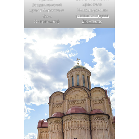
храм села
Воздвиженский
Новоандреевка
храм в Сыростане
(
источник: группа
(фото
Вконтакте
)
С.Черенкова)