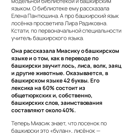
модельной библиотекой и башкирским
языком. О библиотеке ему рассказала
Елена Пантюшина. А про башкирский язык
лосёнка просветила Лира Радиковна.
Кстати, по первоначальной специальности
учитель башкирского языка.
Она рассказала Миасику о башкирском
языке и о том, как в переводе по
башкирски звучит лось, лиса, волк, заяц
и другие животные. Оказывается, в
башкирском языке 42 буквы. Его
лексика на 60% состоит из
общетюркских и, собственно,
башкирских слов, заимствования
составляют около 40%.
Теперь Миасик знает, что лосенок по
башкирски это «булан», лисёнок —