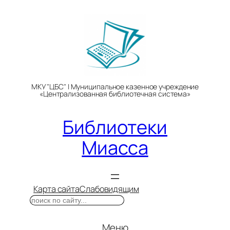
Перейти
к
содержимому
МКУ "ЦБС" | Муниципальное казенное учреждение
«Централизованная библиотечная система»
Библиотеки
Миасса
Карта сайта
Слабовидящим
Поиск
Меню