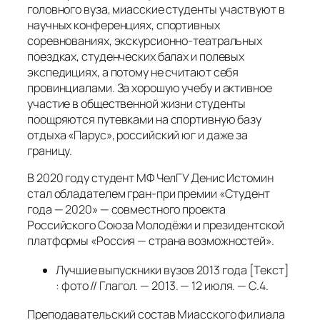
головного вуза, миасские студенты участвуют в
научных конференциях, спортивных
соревнованиях, экскурсионно-театральных
поездках, студенческих балах и полевых
экспедициях, а потому не считают себя
провинциалами. За хорошую учебу и активное
участие в общественной жизни студенты
поощряются путевками на спортивную базу
отдыха «Парус», российский юг и даже за
границу.
В 2020 году студент МФ ЧелГУ Денис Истомин
стал обладателем гран-при премии «Студент
года — 2020» — совместного проекта
Российского Союза Молодёжи и президентской
платформы «Россия — страна возможностей».
Лучшие выпускники вузов 2013 года [Текст]
: фото // Глагол. — 2013. — 12 июля. — С.4.
Преподавательский состав Миасского филиала