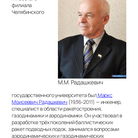
филиала
Челябинского
М.М. Радашкевич
государственного университета был
Маркс
Моисеевич Радашкевич
(1936-2011) — инженер,
специалист в области ракетостроения,
газодинамики и аэродинамики. Он участвовал в
разработке трёх поколений баллистических
ракет подводных лодок, занимался вопросами
аэродинамических и газодинамических