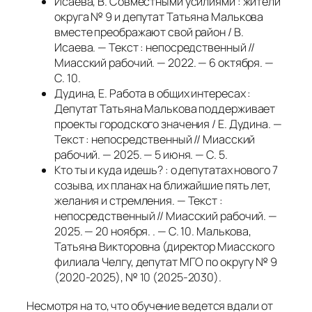
Исаева, В. Совместными усилиями : жители
округа № 9 и депутат Татьяна Малькова
вместе преображают свой район / В.
Исаева. — Текст : непосредственный //
Миасский рабочий. — 2022. — 6 октября. —
С. 10.
Дудина, Е. Работа в общих интересах :
Депутат Татьяна Малькова поддерживает
проекты городского значения / Е. Дудина. —
Текст : непосредственный // Миасский
рабочий. — 2025. — 5 июня. — С. 5.
Кто ты и куда идешь? : о депутатах нового 7
созыва, их планах на ближайшие пять лет,
желания и стремления. — Текст :
непосредственный // Миасский рабочий. —
2025. — 20 ноября. . — С. 10. Малькова,
Татьяна Викторовна (директор Миасского
филиала Челгу, депутат МГО по округу № 9
(2020-2025), № 10 (2025-2030).
Несмотря на то, что обучение ведется вдали от