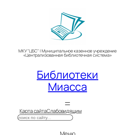
Перейти
к
содержимому
МКУ "ЦБС" | Муниципальное казенное учреждение
«Централизованная библиотечная система»
Библиотеки
Миасса
Карта сайта
Слабовидящим
Поиск
Меню