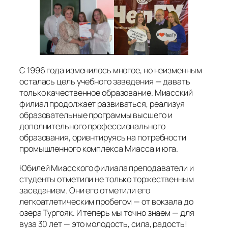
С 1996 года изменилось многое, но неизменным
осталась цель учебного заведения — давать
только качественное образование. Миасский
филиал продолжает развиваться, реализуя
образовательные программы высшего и
дополнительного профессионального
образования, ориентируясь на потребности
промышленного комплекса Миасса и юга.
Юбилей Миасского филиала преподаватели и
студенты отметили не только торжественным
заседанием. Они его отметили его
легкоатлетическим пробегом — от вокзала до
озера Тургояк. И теперь мы точно знаем — для
вуза 30 лет — это молодость, сила, радость!