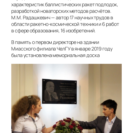
характеристик баллистических ракет подлодок,
разработкой новаторских методов расчётов.
М.М. Радашкевич — автор 17 научных трудов в
области ракетно-космической техники и 6 работ
в сфере образования, 16 изобретений.
В память о первом директоре на здании
Миасского филиала ЧелГУ в январе 2019 году
была установлена мемориальная доска