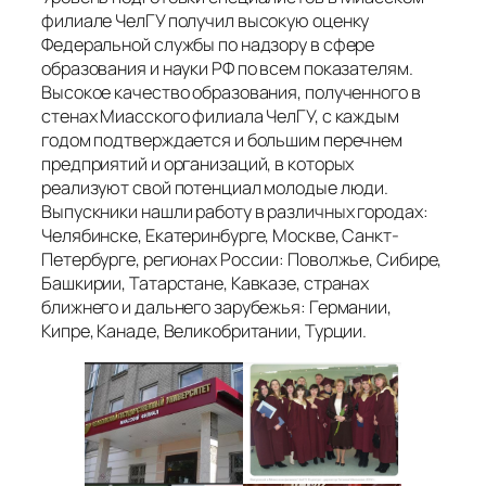
филиале ЧелГУ получил высокую оценку
Федеральной службы по надзору в сфере
образования и науки РФ по всем показателям.
Высокое качество образования, полученного в
стенах Миасского филиала ЧелГУ, с каждым
годом подтверждается и большим перечнем
предприятий и организаций, в которых
реализуют свой потенциал молодые люди.
Выпускники нашли работу в различных городах:
Челябинске, Екатеринбурге, Москве, Санкт-
Петербурге, регионах России: Поволжье, Сибире,
Башкирии, Татарстане, Кавказе, странах
ближнего и дальнего зарубежья: Германии,
Кипре, Канаде, Великобритании, Турции.