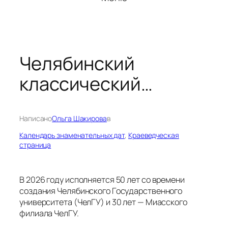
Челябинский
классический…
Написано
Ольга Шакирова
в
Календарь знаменательных дат
, 
Краеведческая
страница
В 2026 году исполняется 50 лет со времени
создания Челябинского Государственного
университета (ЧелГУ) и 30 лет — Миасского
филиала ЧелГУ.