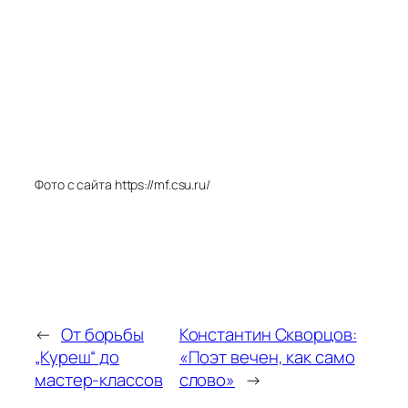
Фото с сайта https://mf.csu.ru/
←
От борьбы
Константин Скворцов:
„Куреш“ до
«Поэт вечен, как само
мастер-классов
слово»
→