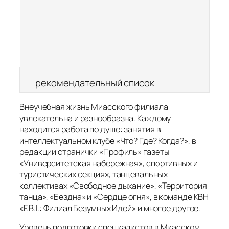
рекомендательный список
Внеучебная жизнь Миасского филиала
увлекательна и разнообразна. Каждому
находится работа по душе: занятия в
интеллектуальном клубе «Что? Где? Когда?», в
редакции странички «Профиль» газеты
«Университетская набережная», спортивных и
туристических секциях, танцевальных
коллективах «Свободное дыхание», «Территория
танца», «Бездна» и «Сердце огня», в команде КВН
«F.B.I.: Филиал Безумных Идей» и многое другое.
Уровень подготовки специалистов в Миасском