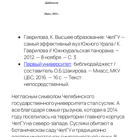
Гаврилова, К. Высшее образование: ЧелГУ —
самый эффективный вуз Южного Урала / К.
Гаврилова // Южноуральская панорама. —
2012. — 8 ноября. — С. 3.
Первый университет
: библиодайджест /
составитель О.Б.Шакирова. — Миасс, МКУ
ЦБС, 2016. — 16 с. — Текст:
непосредственный.
Негласным символом Челябинского
государственного университета стал суслик. А
все благодаря семье грызунов, которая в 2014
году поселилась на территории главного корпуса
ЧелГУ на северо-западе. Суслики обитают в
Ботаническом саду ЧелГУ и традиционно
воспринимаются как символ местной науки. В