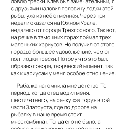
ловлю трески. Клёв был замечательный, я
с друзьями наловил половину лодки этой
рыбы, уха из неё отменная. Через три
недели оказался на Южном Урале,
недалеко от города Трехгорного. Так вот,
на речке в тамошних горах поймал трех
маленьких хариусов. Но получил от этого
гораздо большее удовольствие, чем от
пол -лодки трески. Потому что это был,
образно говоря, творческий момент, так
как к хариусам у меня особое отношение.
Рыбалка напомнила мне детство. Тот
период, когда отец водил меня,
шестилетнего, на речку «за гору» в той
части Златоуста, где по дороге на
рыбалку в наше время стоит
мясокомбинат. Тогда его не было, а
сейчас, к сожалению, нет той речки — на