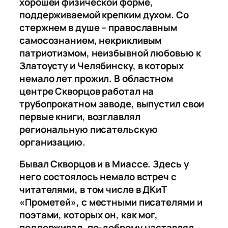
хорошей физической форме,
поддерживаемой крепким духом. Со
стержнем в душе – православным
самосознанием, некрикливым
патриотизмом, неизбывной любовью к
Златоусту и Челябинску, в которых
немало лет прожил. В областном
центре Скворцов работал на
трубопрокатном заводе, выпустил свои
первые книги, возглавлял
региональную писательскую
организацию.
Бывал Скворцов и в Миассе. Здесь у
него состоялось немало встреч с
читателями, в том числе в ДКиТ
«Прометей», с местными писателями и
поэтами, которых он, как мог,
поддерживал, по-доброму наставлял.