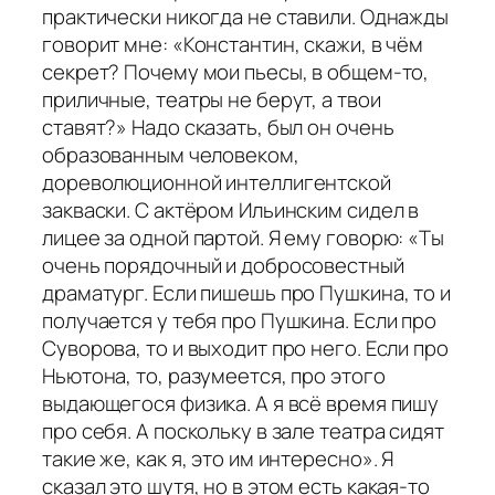
практически никогда не ставили. Однажды
говорит мне: «Константин, скажи, в чём
секрет? Почему мои пьесы, в общем-то,
приличные, театры не берут, а твои
ставят?» Надо сказать, был он очень
образованным человеком,
дореволюционной интеллигентской
закваски. С актёром Ильинским сидел в
лицее за одной партой. Я ему говорю: «Ты
очень порядочный и добросовестный
драматург. Если пишешь про Пушкина, то и
получается у тебя про Пушкина. Если про
Суворова, то и выходит про него. Если про
Ньютона, то, разумеется, про этого
выдающегося физика. А я всё время пишу
про себя. А поскольку в зале театра сидят
такие же, как я, это им интересно». Я
сказал это шутя, но в этом есть какая-то