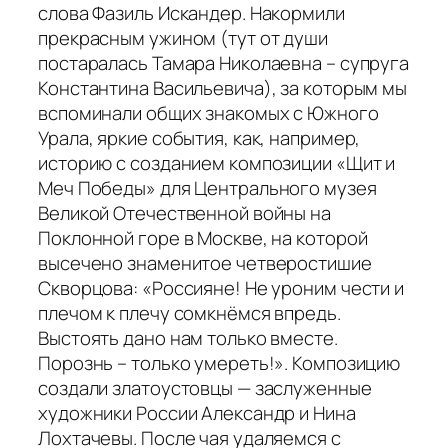
слова Фазиль Искандер. Накормили
прекрасным ужином (тут от души
постаралась Тамара Николаевна – супруга
Константина Васильевича), за которым мы
вспоминали общих знакомых с Южного
Урала, яркие события, как, например,
историю с созданием композиции «Щит и
Меч Победы» для Центрального музея
Великой Отечественной войны на
Поклонной горе в Москве, на которой
высечено знаменитое четверостишие
Скворцова: «Россияне! Не уроним чести и
плечом к плечу сомкнёмся впредь.
Выстоять дано нам только вместе.
Порознь – только умереть!». Композицию
создали златоустовцы — заслуженные
художники России Александр и Нина
Лохтачевы. После чая удаляемся с