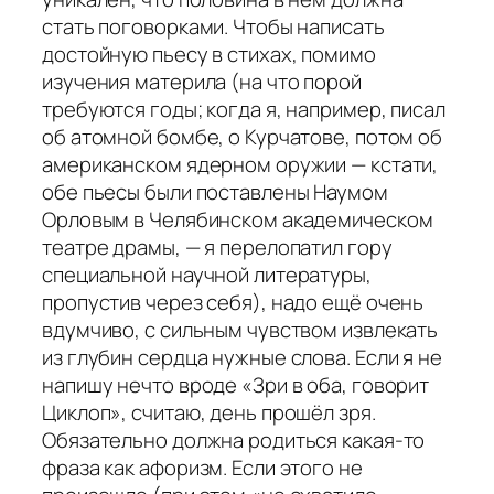
стать поговорками. Чтобы написать
достойную пьесу в стихах, помимо
изучения материла (на что порой
требуются годы; когда я, например, писал
об атомной бомбе, о Курчатове, потом об
американском ядерном оружии — кстати,
обе пьесы были поставлены Наумом
Орловым в Челябинском академическом
театре драмы, — я перелопатил гору
специальной научной литературы,
пропустив через себя), надо ещё очень
вдумчиво, с сильным чувством извлекать
из глубин сердца нужные слова. Если я не
напишу нечто вроде «Зри в оба, говорит
Циклоп», считаю, день прошёл зря.
Обязательно должна родиться какая-то
фраза как афоризм. Если этого не