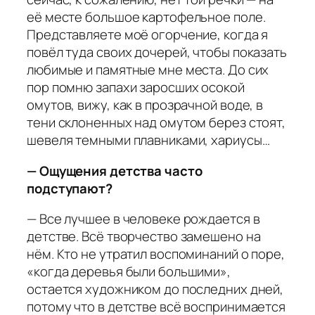
её месте большое картофельное поле.
Представляете моё огорчение, когда я
повёл туда своих дочерей, чтобы показать
любимые и памятные мне места. До сих
пор помню запахи заросших осокой
омутов, вижу, как в прозрачной воде, в
тени склоненных над омутом берез стоят,
шевеля темными плавниками, хариусы…
— Ощущения детства часто
подступают?
— Все лучшее в человеке рождается в
детстве. Всё творчество замешено на
нём. Кто не утратил воспоминаний о поре,
«когда деревья были большими»,
остается художником до последних дней,
потому что в детстве всё воспринимается