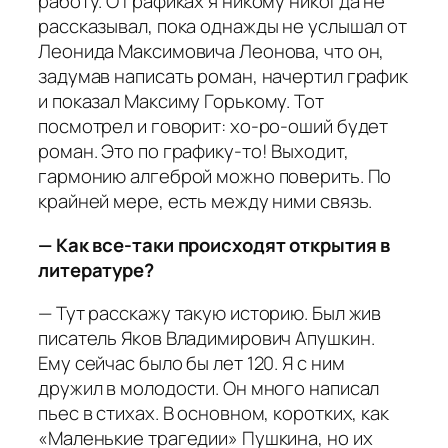
работу. О графиках я никому никогда не
рассказывал, пока однажды не услышал от
Леонида Максимовича Леонова, что он,
задумав написать роман, начертил график
и показал Максиму Горькому. Тот
посмотрел и говорит: хо-ро-оший будет
роман. Это по графику-то! Выходит,
гармонию алгеброй можно поверить. По
крайней мере, есть между ними связь.
— Как все-таки происходят открытия в
литературе?
— Тут расскажу такую историю. Был жив
писатель Яков Владимирович Апушкин.
Ему сейчас было бы лет 120. Я с ним
дружил в молодости. Он много написал
пьес в стихах. В основном, коротких, как
«Маленькие трагедии» Пушкина, но их