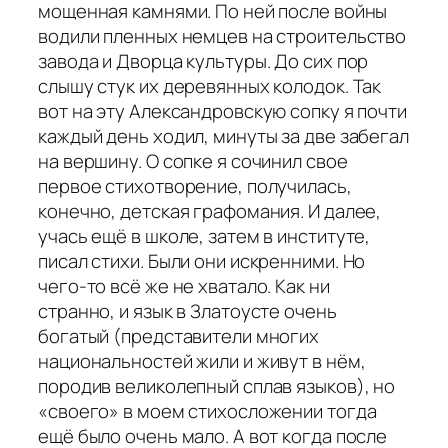
мощенная камнями. По ней после войны
водили пленных немцев на строительство
завода и Дворца культуры. До сих пор
слышу стук их деревянных колодок. Так
вот на эту Александровскую сопку я почти
каждый день ходил, минуты за две забегал
на вершину. О сопке я сочинил свое
первое стихотворение, получилась,
конечно, детская графомания. И далее,
учась ещё в школе, затем в институте,
писал стихи. Были они искренними. Но
чего-то всё же не хватало. Как ни
странно, и язык в Златоусте очень
богатый (представители многих
национальностей жили и живут в нём,
породив великолепный сплав языков), но
«своего» в моем стихосложении тогда
ещё было очень мало. А вот когда после