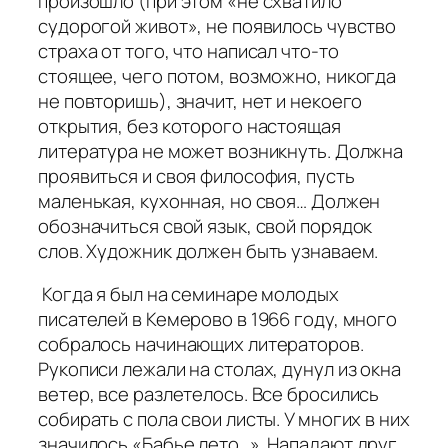
произошло (при этом «не схватило
судорогой живот», не появилось чувство
страха от того, что написал что-то
стоящее, чего потом, возможно, никогда
не повторишь), значит, нет и некоего
открытия, без которого настоящая
литература не может возникнуть. Должна
проявиться и своя философия, пусть
маленькая, кухонная, но своя… Должен
обозначиться свой язык, свой порядок
слов. Художник должен быть узнаваем.
Когда я был на семинаре молодых
писателей в Кемерово в 1966 году, много
собралось начинающих литераторов.
Рукописи лежали на столах, дунул из окна
ветер, все разлетелось. Все бросились
собирать с пола свои листы. У многих в них
значилось «Бабье лето…». Нападают друг