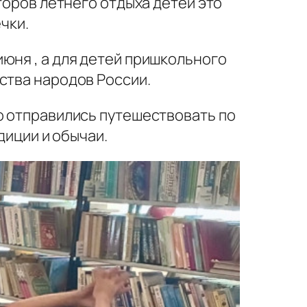
торов летнего отдыха детей это
чки.
юня , а для детей пришкольного
ства народов России.
о отправились путешествовать по
диции и обычаи.