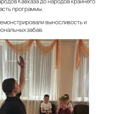
ародов Кавказа до народов крайнего
часть программы.
демонстрировали выносливость и
иональных забав.