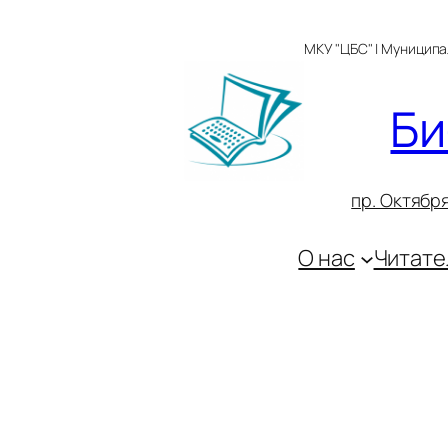
Перейти
к
МКУ "ЦБС" | Муницип
содержимому
Би
пр. Октября
О нас
Читате