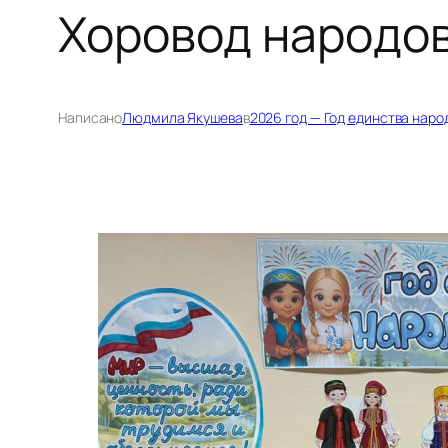
Хоровод народов
Написано
Людмила Якушева
в
2026 год — Год единства наро