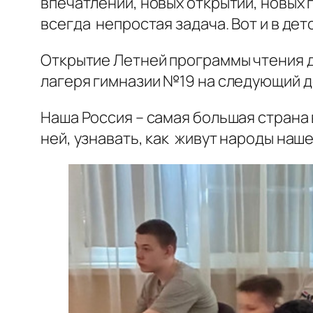
впечатлений, новых открытий, новых 
всегда непростая задача. Вот и в де
Открытие Летней программы чтения дл
лагеря гимназии №19 на следующий де
Наша Россия – самая большая страна
ней, узнавать, как живут народы наше