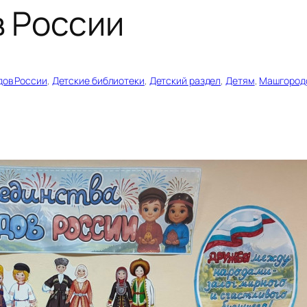
 России
дов России
, 
Детские библиотеки
, 
Детский раздел
, 
Детям
, 
Машгород