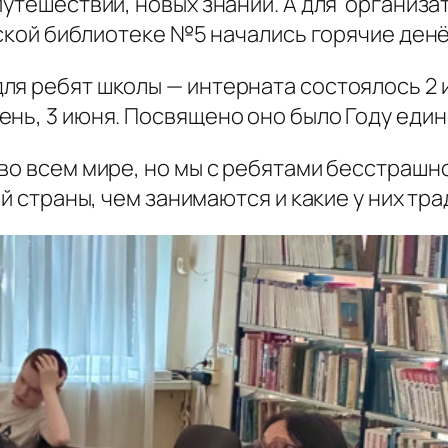
путешествий, новых знаний. А для организа
тской библиотеке №5 начались горячие денё
я ребят школы — интерната состоялось 2 и
нь, 3 июня. Посвящено оно было Году един
 во всем мире, но мы с ребятами бесстрашн
й страны, чем занимаются и какие у них тра