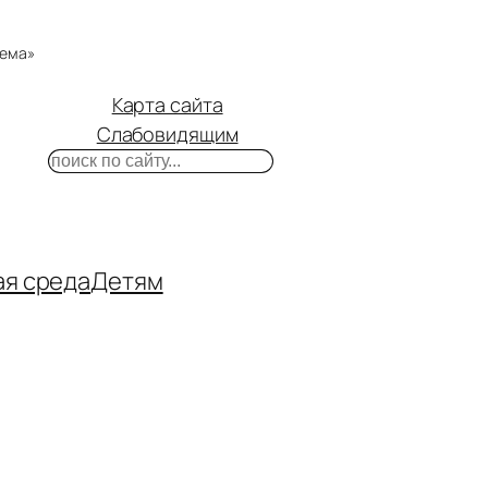
тема»
Карта сайта
Слабовидящим
Поиск
m
ube
нтакте
ая среда
Детям