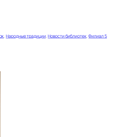
ок
, 
Народные традиции
, 
Новости библиотек
, 
Филиал 5